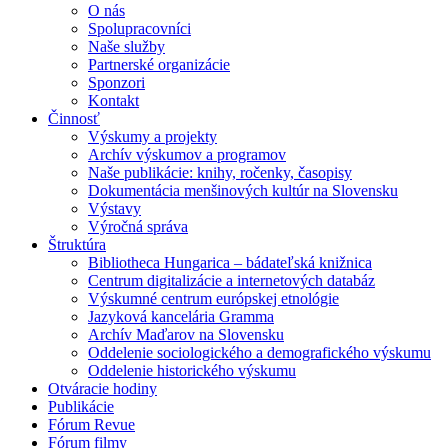
O nás
Spolupracovníci
Naše služby
Partnerské organizácie
Sponzori
Kontakt
Činnosť
Výskumy a projekty
Archív výskumov a programov
Naše publikácie: knihy, ročenky, časopisy
Dokumentácia menšinových kultúr na Slovensku
Výstavy
Výročná správa
Štruktúra
Bibliotheca Hungarica – bádateľská knižnica
Centrum digitalizácie a internetových databáz
Výskumné centrum európskej etnológie
Jazyková kancelária Gramma
Archív Maďarov na Slovensku
Oddelenie sociologického a demografického výskumu
Oddelenie historického výskumu
Otváracie hodiny
Publikácie
Fórum Revue
Fórum filmy