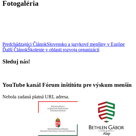
Fotogaléria
Predchádzajúci Článok
Slovensko a jazykové menšiny v Európe
Ďalší Článok
Školenie v oblasti rozvoja organizácií
Sleduj nás!
YouTube kanál Fórum inštitútu pre výskum menšín
Nebola zadaná platná URL adresa.