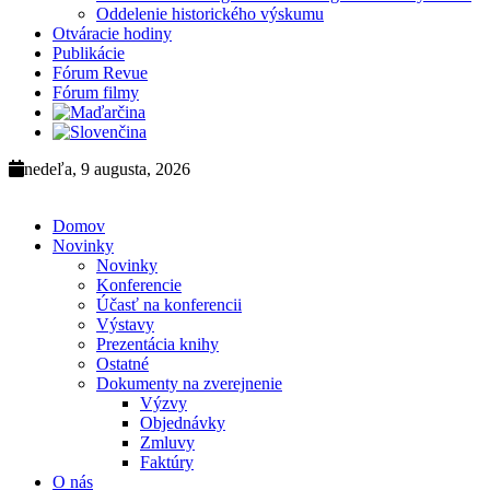
Oddelenie historického výskumu
Otváracie hodiny
Publikácie
Fórum Revue
Fórum filmy
nedeľa, 9 augusta, 2026
Domov
Novinky
Novinky
Konferencie
Účasť na konferencii
Výstavy
Prezentácia knihy
Ostatné
Dokumenty na zverejnenie
Výzvy
Objednávky
Zmluvy
Faktúry
O nás