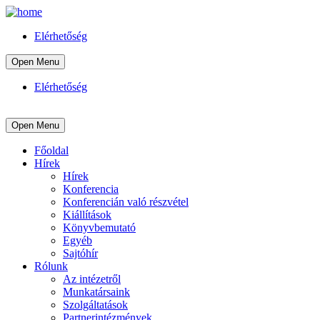
Elérhetőség
Open Menu
Elérhetőség
Open Menu
Főoldal
Hírek
Hírek
Konferencia
Konferencián való részvétel
Kiállítások
Könyvbemutató
Egyéb
Sajtóhír
Rólunk
Az intézetről
Munkatársaink
Szolgáltatások
Partnerintézmények