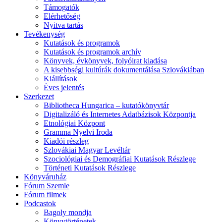
Támogatók
Elérhetőség
Nyitva tartás
Tevékenység
Kutatások és programok
Kutatások és programok archív
Könyvek, évkönyvek, folyóirat kiadása
A kisebbségi kultúrák dokumentálása Szlovákiában
Kiállítások
Éves jelentés
Szerkezet
Bibliotheca Hungarica – kutatókönyvtár
Digitalizáló és Internetes Adatbázisok Központja
Etnológiai Központ
Gramma Nyelvi Iroda
Kiadói részleg
Szlovákiai Magyar Levéltár
Szociológiai és Demográfiai Kutatások Részlege
Történeti Kutatások Részlege
Könyváruház
Fórum Szemle
Fórum filmek
Podcastok
Bagoly mondja
Könyvtörténetek