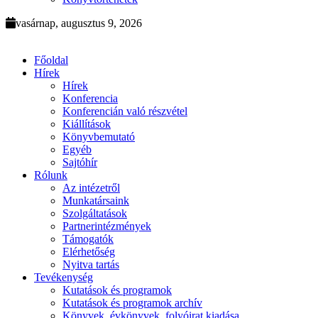
vasárnap, augusztus 9, 2026
Főoldal
Hírek
Hírek
Konferencia
Konferencián való részvétel
Kiállítások
Könyvbemutató
Egyéb
Sajtóhír
Rólunk
Az intézetről
Munkatársaink
Szolgáltatások
Partnerintézmények
Támogatók
Elérhetőség
Nyitva tartás
Tevékenység
Kutatások és programok
Kutatások és programok archív
Könyvek, évkönyvek, folyóirat kiadása