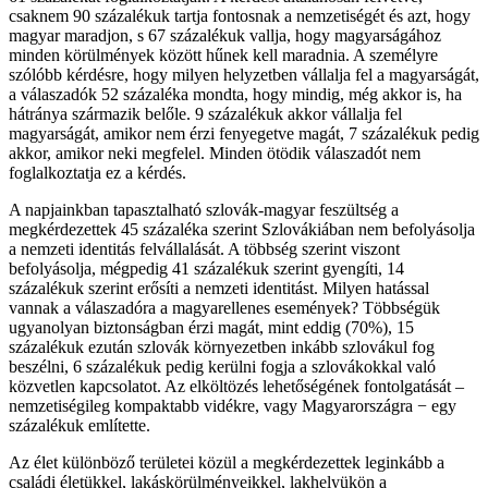
csaknem 90 százalékuk tartja fontosnak a nemzetiségét és azt, hogy
magyar maradjon, s 67 százalékuk vallja, hogy magyarságához
minden körülmények között hűnek kell maradnia. A személyre
szólóbb kérdésre, hogy milyen helyzetben vállalja fel a magyarságát,
a válaszadók 52 százaléka mondta, hogy mindig, még akkor is, ha
hátránya származik belőle. 9 százalékuk akkor vállalja fel
magyarságát, amikor nem érzi fenyegetve magát, 7 százalékuk pedig
akkor, amikor neki megfelel. Minden ötödik válaszadót nem
foglalkoztatja ez a kérdés.
A napjainkban tapasztalható szlovák-magyar feszültség a
megkérdezettek 45 százaléka szerint Szlovákiában nem befolyásolja
a nemzeti identitás felvállalását. A többség szerint viszont
befolyásolja, mégpedig 41 százalékuk szerint gyengíti, 14
százalékuk szerint erősíti a nemzeti identitást. Milyen hatással
vannak a válaszadóra a magyarellenes események? Többségük
ugyanolyan biztonságban érzi magát, mint eddig (70%), 15
százalékuk ezután szlovák környezetben inkább szlovákul fog
beszélni, 6 százalékuk pedig kerülni fogja a szlovákokkal való
közvetlen kapcsolatot. Az elköltözés lehetőségének fontolgatását –
nemzetiségileg kompaktabb vidékre, vagy Magyarországra − egy
százalékuk említette.
Az élet különböző területei közül a megkérdezettek leginkább a
családi életükkel, lakáskörülményeikkel, lakhelyükön a