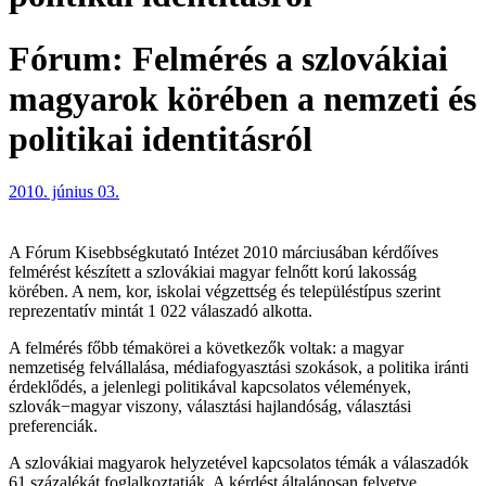
Fórum: Felmérés a szlovákiai
magyarok körében a nemzeti és
politikai identitásról
2010. június 03.
A Fórum Kisebbségkutató Intézet 2010 márciusában kérdőíves
felmérést készített a szlovákiai magyar felnőtt korú lakosság
körében. A nem, kor, iskolai végzettség és településtípus szerint
reprezentatív mintát 1 022 válaszadó alkotta.
A felmérés főbb témakörei a következők voltak: a magyar
nemzetiség felvállalása, médiafogyasztási szokások, a politika iránti
érdeklődés, a jelenlegi politikával kapcsolatos vélemények,
szlovák−magyar viszony, választási hajlandóság, választási
preferenciák.
A szlovákiai magyarok helyzetével kapcsolatos témák a válaszadók
61 százalékát foglalkoztatják. A kérdést általánosan felvetve,