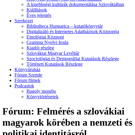
A kisebbségi kultúrák dokumentálása Szlovákiában
Kiállítások
Éves jelentés
Szerkezet
Bibliotheca Hungarica – kutatókönyvtár
Digitalizáló és Internetes Adatbázisok Központja
Etnológiai Központ
Gramma Nyelvi Iroda
Kiadói részleg
Szlovákiai Magyar Levéltár
Szociológiai és Demográfiai Kutatások Részlege
Történeti Kutatások Részlege
Könyváruház
Fórum Szemle
Fórum filmek
Podcastok
Bagoly mondja
Könyvtörténetek
Fórum: Felmérés a szlovákiai
magyarok körében a nemzeti és
politikai identitásról