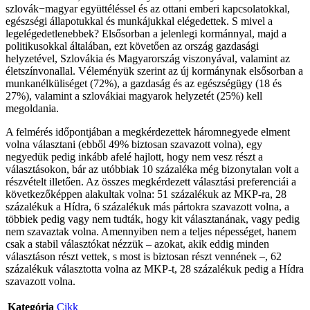
szlovák−magyar együttéléssel és az ottani emberi kapcsolatokkal,
egészségi állapotukkal és munkájukkal elégedettek. S mivel a
legelégedetlenebbek? Elsősorban a jelenlegi kormánnyal, majd a
politikusokkal általában, ezt követően az ország gazdasági
helyzetével, Szlovákia és Magyarország viszonyával, valamint az
életszínvonallal. Véleményük szerint az új kormánynak elsősorban a
munkanélküliséget (72%), a gazdaság és az egészségügy (18 és
27%), valamint a szlovákiai magyarok helyzetét (25%) kell
megoldania.
A felmérés időpontjában a megkérdezettek háromnegyede elment
volna választani (ebből 49% biztosan szavazott volna), egy
negyedük pedig inkább afelé hajlott, hogy nem vesz részt a
választásokon, bár az utóbbiak 10 százaléka még bizonytalan volt a
részvételt illetően. Az összes megkérdezett választási preferenciái a
következőképpen alakultak volna: 51 százalékuk az MKP-ra, 28
százalékuk a Hídra, 6 százalékuk más pártokra szavazott volna, a
többiek pedig vagy nem tudták, hogy kit választanának, vagy pedig
nem szavaztak volna. Amennyiben nem a teljes népességet, hanem
csak a stabil választókat nézzük – azokat, akik eddig minden
választáson részt vettek, s most is biztosan részt vennének –, 62
százalékuk választotta volna az MKP-t, 28 százalékuk pedig a Hídra
szavazott volna.
Kategória
Cikk