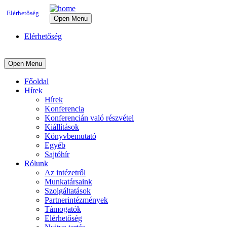
Elérhetőség
Open Menu
Elérhetőség
Open Menu
Főoldal
Hírek
Hírek
Konferencia
Konferencián való részvétel
Kiállítások
Könyvbemutató
Egyéb
Sajtóhír
Rólunk
Az intézetről
Munkatársaink
Szolgáltatások
Partnerintézmények
Támogatók
Elérhetőség