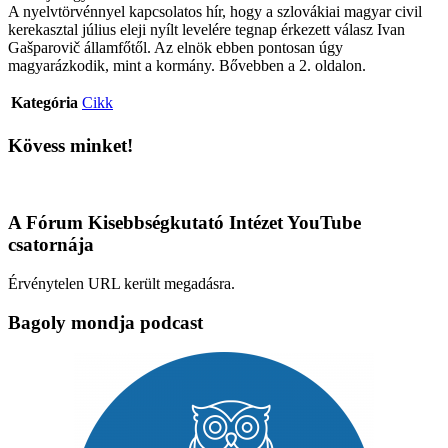
A nyelvtörvénnyel kapcsolatos hír, hogy a szlovákiai magyar civil
kerekasztal július eleji nyílt levelére tegnap érkezett válasz Ivan
Gašparovič államfőtől. Az elnök ebben pontosan úgy
magyarázkodik, mint a kormány. Bővebben a 2. oldalon.
Kategória
Cikk
Kövess minket!
A Fórum Kisebbségkutató Intézet YouTube
csatornája
Érvénytelen URL került megadásra.
Bagoly mondja podcast