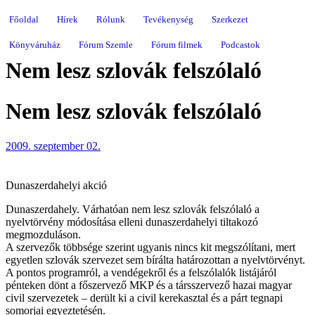
Főoldal
Hírek
Rólunk
Tevékenység
Szerkezet
Könyváruház
Fórum Szemle
Fórum filmek
Podcastok
Nem lesz szlovák felszólaló
Nem lesz szlovák felszólaló
2009. szeptember 02.
Dunaszerdahelyi akció
Dunaszerdahely. Várhatóan nem lesz szlovák felszólaló a
nyelvtörvény módosítása elleni dunaszerdahelyi tiltakozó
megmozduláson.
A szervezők többsége szerint ugyanis nincs kit megszólítani, mert
egyetlen szlovák szervezet sem bírálta határozottan a nyelvtörvényt.
A pontos programról, a vendégekről és a felszólalók listájáról
pénteken dönt a főszervező MKP és a társszervező hazai magyar
civil szervezetek – derült ki a civil kerekasztal és a párt tegnapi
somorjai egyeztetésén.