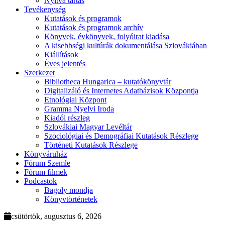
Nyitva tartás
Tevékenység
Kutatások és programok
Kutatások és programok archív
Könyvek, évkönyvek, folyóirat kiadása
A kisebbségi kultúrák dokumentálása Szlovákiában
Kiállítások
Éves jelentés
Szerkezet
Bibliotheca Hungarica – kutatókönyvtár
Digitalizáló és Internetes Adatbázisok Központja
Etnológiai Központ
Gramma Nyelvi Iroda
Kiadói részleg
Szlovákiai Magyar Levéltár
Szociológiai és Demográfiai Kutatások Részlege
Történeti Kutatások Részlege
Könyváruház
Fórum Szemle
Fórum filmek
Podcastok
Bagoly mondja
Könyvtörténetek
csütörtök, augusztus 6, 2026