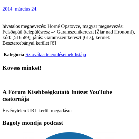
2014. március 24.
hivatalos megnevezés: Horné Opatovce, magyar megnevezés:
Felsőapáti (településrész -> Garamszentkereszt [Žiar nad Hronom]),
kód: [516589], járás: Garamszentkereszt [613], kerület:
Besztercebányai kerület [6]
Kategória
Szlovákia településeinek listája
Kövess minket!
A Fórum Kisebbségkutató Intézet YouTube
csatornája
Érvénytelen URL került megadásra.
Bagoly mondja podcast