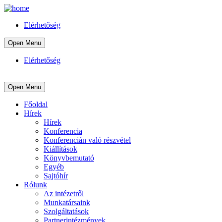
Elérhetőség
Open Menu
Elérhetőség
Open Menu
Főoldal
Hírek
Hírek
Konferencia
Konferencián való részvétel
Kiállítások
Könyvbemutató
Egyéb
Sajtóhír
Rólunk
Az intézetről
Munkatársaink
Szolgáltatások
Partnerintézmények