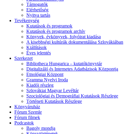
Támogatók
Elérhetőség
Nyitva tartás
Tevékenység
Kutatások és programok
Kutatások és programok archív
Könyvek, évkönyvek, folyóirat kiadása
A kisebbségi kultúrák dokumentálása Szlovákiában
Kiállítások
Éves jelentés
Szerkezet
Bibliotheca Hungarica – kutatókönyvtár
Digitalizáló és Internetes Adatbázisok Központja
Etnológiai Központ
Gramma Nyelvi Iroda
Kiadói részleg
Szlovákiai Magyar Levéltár
Szociológiai és Demográfiai Kutatások Részlege
Történeti Kutatások Részlege
Könyváruház
Fórum Szemle
Fórum filmek
Podcastok
Bagoly mondja
Könyvtörténetek