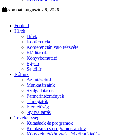
szombat, augusztus 8, 2026
Főoldal
Hírek
Hírek
Konferencia
Konferencián való részvétel
Kiállítások
Könyvbemutató
Egyéb
Sajtóhír
Rólunk
Az intézetről
Munkatársaink
Szolgáltatások
Partnerintézmények
Támogatók
Elérhetőség
Nyitva tartás
Tevékenység
Kutatások és programok
Kutatások és programok archív
Könyvek, évkönyvek, folyóirat kiadása