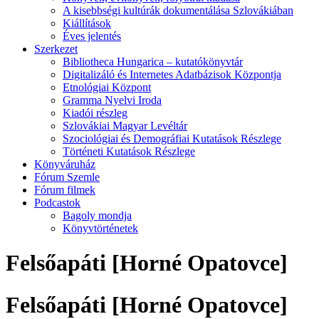
A kisebbségi kultúrák dokumentálása Szlovákiában
Kiállítások
Éves jelentés
Szerkezet
Bibliotheca Hungarica – kutatókönyvtár
Digitalizáló és Internetes Adatbázisok Központja
Etnológiai Központ
Gramma Nyelvi Iroda
Kiadói részleg
Szlovákiai Magyar Levéltár
Szociológiai és Demográfiai Kutatások Részlege
Történeti Kutatások Részlege
Könyváruház
Fórum Szemle
Fórum filmek
Podcastok
Bagoly mondja
Könyvtörténetek
Felsőapáti [Horné Opatovce]
Felsőapáti [Horné Opatovce]