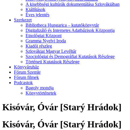
A kisebbségi kultúrák dokumentálása Szlovákiában
Kiállítások
Éves jelentés
Szerkezet
Bibliotheca Hungarica – kutatókönyvtár
Digitalizáló és Internetes Adatbázisok Központja
Etnológiai Központ
Gramma Nyelvi Iroda
Kiadói részleg
Szlovákiai Magyar Levéltár
Szociológiai és Demográfiai Kutatások Részlege
Történeti Kutatások Részlege
Könyváruház
Fórum Szemle
Fórum filmek
Podcastok
Bagoly mondja
Könyvtörténetek
Kisóvár, Óvár [Starý Hrádok]
Kisóvár, Óvár [Starý Hrádok]