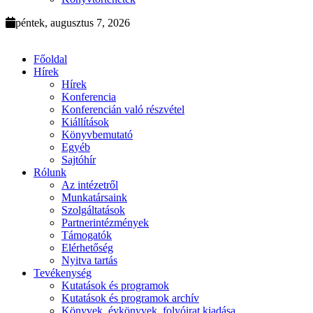
péntek, augusztus 7, 2026
Főoldal
Hírek
Hírek
Konferencia
Konferencián való részvétel
Kiállítások
Könyvbemutató
Egyéb
Sajtóhír
Rólunk
Az intézetről
Munkatársaink
Szolgáltatások
Partnerintézmények
Támogatók
Elérhetőség
Nyitva tartás
Tevékenység
Kutatások és programok
Kutatások és programok archív
Könyvek, évkönyvek, folyóirat kiadása