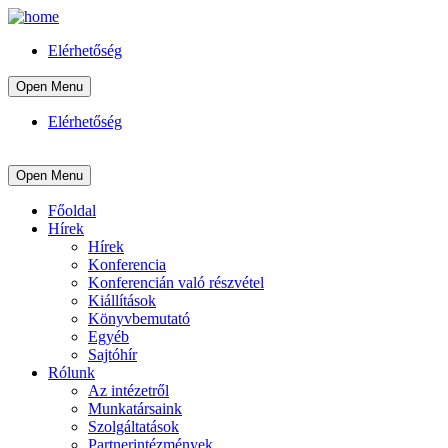
Elérhetőség
Open Menu
Elérhetőség
Open Menu
Főoldal
Hírek
Hírek
Konferencia
Konferencián való részvétel
Kiállítások
Könyvbemutató
Egyéb
Sajtóhír
Rólunk
Az intézetről
Munkatársaink
Szolgáltatások
Partnerintézmények