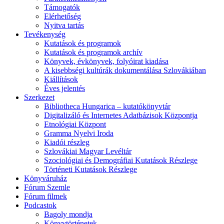
Támogatók
Elérhetőség
Nyitva tartás
Tevékenység
Kutatások és programok
Kutatások és programok archív
Könyvek, évkönyvek, folyóirat kiadása
A kisebbségi kultúrák dokumentálása Szlovákiában
Kiállítások
Éves jelentés
Szerkezet
Bibliotheca Hungarica – kutatókönyvtár
Digitalizáló és Internetes Adatbázisok Központja
Etnológiai Központ
Gramma Nyelvi Iroda
Kiadói részleg
Szlovákiai Magyar Levéltár
Szociológiai és Demográfiai Kutatások Részlege
Történeti Kutatások Részlege
Könyváruház
Fórum Szemle
Fórum filmek
Podcastok
Bagoly mondja
Könyvtörténetek