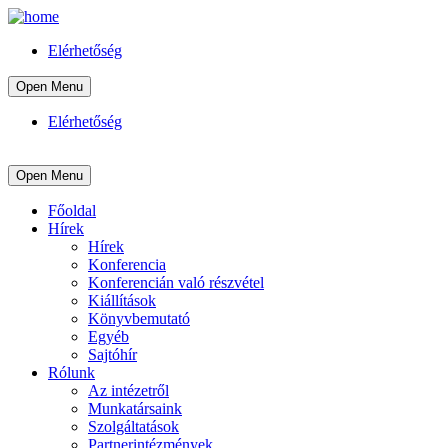
Elérhetőség
Open Menu
Elérhetőség
Open Menu
Főoldal
Hírek
Hírek
Konferencia
Konferencián való részvétel
Kiállítások
Könyvbemutató
Egyéb
Sajtóhír
Rólunk
Az intézetről
Munkatársaink
Szolgáltatások
Partnerintézmények