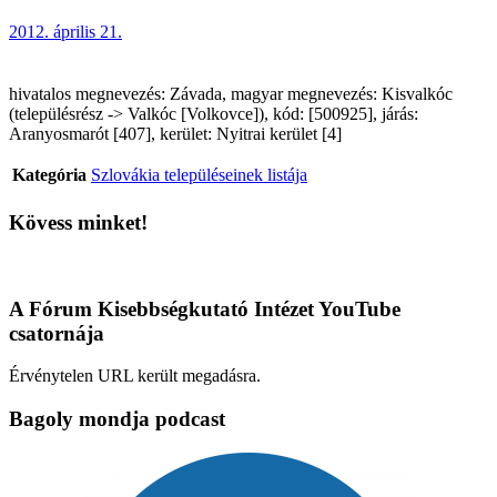
2012. április 21.
hivatalos megnevezés: Závada, magyar megnevezés: Kisvalkóc
(településrész -> Valkóc [Volkovce]), kód: [500925], járás:
Aranyosmarót [407], kerület: Nyitrai kerület [4]
Kategória
Szlovákia településeinek listája
Kövess minket!
A Fórum Kisebbségkutató Intézet YouTube
csatornája
Érvénytelen URL került megadásra.
Bagoly mondja podcast