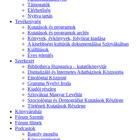
Támogatók
Elérhetőség
Nyitva tartás
Tevékenység
Kutatások és programok
Kutatások és programok archív
Könyvek, évkönyvek, folyóirat kiadása
A kisebbségi kultúrák dokumentálása Szlovákiában
Kiállítások
Éves jelentés
Szerkezet
Bibliotheca Hungarica – kutatókönyvtár
Digitalizáló és Internetes Adatbázisok Központja
Etnológiai Központ
Gramma Nyelvi Iroda
Kiadói részleg
Szlovákiai Magyar Levéltár
Szociológiai és Demográfiai Kutatások Részlege
Történeti Kutatások Részlege
Könyváruház
Fórum Szemle
Fórum filmek
Podcastok
Bagoly mondja
Könyvtörténetek