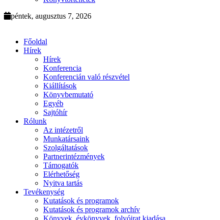
péntek, augusztus 7, 2026
Főoldal
Hírek
Hírek
Konferencia
Konferencián való részvétel
Kiállítások
Könyvbemutató
Egyéb
Sajtóhír
Rólunk
Az intézetről
Munkatársaink
Szolgáltatások
Partnerintézmények
Támogatók
Elérhetőség
Nyitva tartás
Tevékenység
Kutatások és programok
Kutatások és programok archív
Könyvek, évkönyvek, folyóirat kiadása