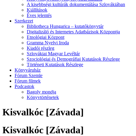
A kisebbségi kultúrák dokumentálása Szlovákiában
Kiállítások
Éves jelentés
Szerkezet
Bibliotheca Hungarica – kutatókönyvtár
Digitalizáló és Internetes Adatbázisok Központja
Etnológiai Központ
Gramma Nyelvi Iroda
Kiadói részleg
Szlovákiai Magyar Levéltár
Szociológiai és Demográfiai Kutatások Részlege
Történeti Kutatások Részlege
Könyváruház
Fórum Szemle
Fórum filmek
Podcastok
Bagoly mondja
Könyvtörténetek
Kisvalkóc [Závada]
Kisvalkóc [Závada]