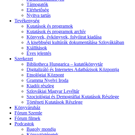
Támogatók
Elérhetőség
Nyitva tartás
Tevékenység
Kutatások és programok
Kutatások és programok archív
Könyvek, évkönyvek, folyóirat kiadása
A kisebbségi kultúrák dokumentálása Szlovákiában
Kiállítások
Éves jelentés
Szerkezet
Bibliotheca Hungarica – kutatókönyvtár
Digitalizáló és Internetes Adatbázisok Központja
Etnológiai Központ
Gramma Nyelvi Iroda
Kiadói részleg
Szlovákiai Magyar Levéltár
Szociológiai és Demográfiai Kutatások Részlege
Történeti Kutatások Részlege
Könyváruház
Fórum Szemle
Fórum filmek
Podcastok
Bagoly mondja
Könyvtörténetek