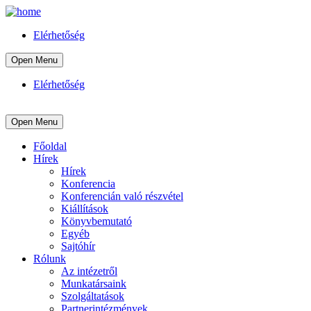
Elérhetőség
Open Menu
Elérhetőség
Open Menu
Főoldal
Hírek
Hírek
Konferencia
Konferencián való részvétel
Kiállítások
Könyvbemutató
Egyéb
Sajtóhír
Rólunk
Az intézetről
Munkatársaink
Szolgáltatások
Partnerintézmények