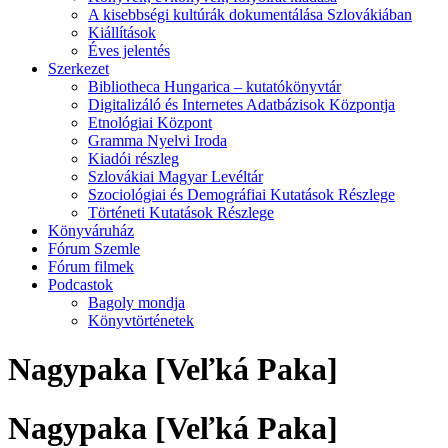
A kisebbségi kultúrák dokumentálása Szlovákiában
Kiállítások
Éves jelentés
Szerkezet
Bibliotheca Hungarica – kutatókönyvtár
Digitalizáló és Internetes Adatbázisok Központja
Etnológiai Központ
Gramma Nyelvi Iroda
Kiadói részleg
Szlovákiai Magyar Levéltár
Szociológiai és Demográfiai Kutatások Részlege
Történeti Kutatások Részlege
Könyváruház
Fórum Szemle
Fórum filmek
Podcastok
Bagoly mondja
Könyvtörténetek
Nagypaka [Veľká Paka]
Nagypaka [Veľká Paka]