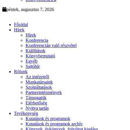
péntek, augusztus 7, 2026
Főoldal
Hírek
Hírek
Konferencia
Konferencián való részvétel
Kiállítások
Könyvbemutató
Egyéb
Sajtóhír
Rólunk
Az intézetről
Munkatársaink
Szolgáltatások
Partnerintézmények
Támogatók
Elérhetőség
Nyitva tartás
Tevékenység
Kutatások és programok
Kutatások és programok archív
Könyvek, évkönyvek, folyóirat kiadása