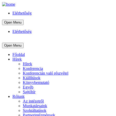
Elérhetőség
Open Menu
Elérhetőség
Open Menu
Főoldal
Hírek
Hírek
Konferencia
Konferencián való részvétel
Kiállítások
Könyvbemutató
Egyéb
Sajtóhír
Rólunk
Az intézetről
Munkatársaink
Szolgáltatások
Partnerintézmények