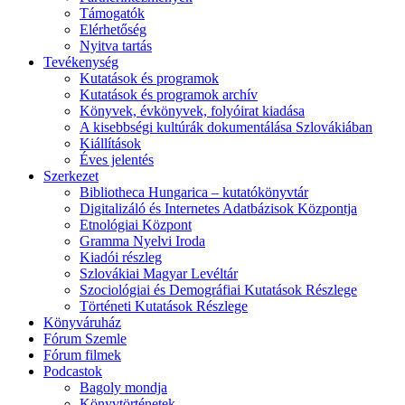
Támogatók
Elérhetőség
Nyitva tartás
Tevékenység
Kutatások és programok
Kutatások és programok archív
Könyvek, évkönyvek, folyóirat kiadása
A kisebbségi kultúrák dokumentálása Szlovákiában
Kiállítások
Éves jelentés
Szerkezet
Bibliotheca Hungarica – kutatókönyvtár
Digitalizáló és Internetes Adatbázisok Központja
Etnológiai Központ
Gramma Nyelvi Iroda
Kiadói részleg
Szlovákiai Magyar Levéltár
Szociológiai és Demográfiai Kutatások Részlege
Történeti Kutatások Részlege
Könyváruház
Fórum Szemle
Fórum filmek
Podcastok
Bagoly mondja
Könyvtörténetek