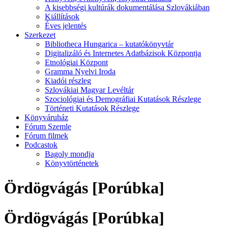
A kisebbségi kultúrák dokumentálása Szlovákiában
Kiállítások
Éves jelentés
Szerkezet
Bibliotheca Hungarica – kutatókönyvtár
Digitalizáló és Internetes Adatbázisok Központja
Etnológiai Központ
Gramma Nyelvi Iroda
Kiadói részleg
Szlovákiai Magyar Levéltár
Szociológiai és Demográfiai Kutatások Részlege
Történeti Kutatások Részlege
Könyváruház
Fórum Szemle
Fórum filmek
Podcastok
Bagoly mondja
Könyvtörténetek
Ördögvágás [Porúbka]
Ördögvágás [Porúbka]