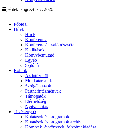
péntek, augusztus 7, 2026
Főoldal
Hírek
Hírek
Konferencia
Konferencián való részvétel
Kiállítások
Könyvbemutató
Egyéb
Sajtóhír
Rólunk
Az intézetről
Munkatársaink
Szolgáltatások
Partnerintézmények
Támogatók
Elérhetőség
Nyitva tartás
Tevékenység
Kutatások és programok
Kutatások és programok archív
Könyvek, évkönyvek, folyóirat kiadása