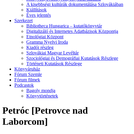
A kisebbségi kultúrák dokumentálása Szlovákiában
Kiállítások
Éves jelentés
Szerkezet
Bibliotheca Hungarica – kutatókönyvtár
Digitalizáló és Internetes Adatbázisok Központja
Etnológiai Központ
Gramma Nyelvi Iroda
Kiadói részleg
Szlovákiai Magyar Levéltár
Szociológiai és Demográfiai Kutatások Részlege
Történeti Kutatások Részlege
Könyváruház
Fórum Szemle
Fórum filmek
Podcastok
Bagoly mondja
Könyvtörténetek
Petróc [Petrovce nad
Laborcom]