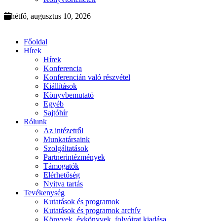
hétfő, augusztus 10, 2026
Főoldal
Hírek
Hírek
Konferencia
Konferencián való részvétel
Kiállítások
Könyvbemutató
Egyéb
Sajtóhír
Rólunk
Az intézetről
Munkatársaink
Szolgáltatások
Partnerintézmények
Támogatók
Elérhetőség
Nyitva tartás
Tevékenység
Kutatások és programok
Kutatások és programok archív
Könyvek, évkönyvek, folyóirat kiadása