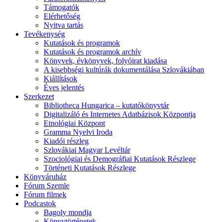
Támogatók
Elérhetőség
Nyitva tartás
Tevékenység
Kutatások és programok
Kutatások és programok archív
Könyvek, évkönyvek, folyóirat kiadása
A kisebbségi kultúrák dokumentálása Szlovákiában
Kiállítások
Éves jelentés
Szerkezet
Bibliotheca Hungarica – kutatókönyvtár
Digitalizáló és Internetes Adatbázisok Központja
Etnológiai Központ
Gramma Nyelvi Iroda
Kiadói részleg
Szlovákiai Magyar Levéltár
Szociológiai és Demográfiai Kutatások Részlege
Történeti Kutatások Részlege
Könyváruház
Fórum Szemle
Fórum filmek
Podcastok
Bagoly mondja
Könyvtörténetek