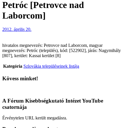
Petróc [Petrovce nad
Laborcom]
2012. április 20.
hivatalos megnevezés: Petrovce nad Laborcom, magyar
megnevezés: Petróc (település), kód: [522902], járás: Nagymihály
[807], kerület: Kassai kerület [8]
Kategória
Szlovákia településeinek listája
Kövess minket!
A Fórum Kisebbségkutató Intézet YouTube
csatornája
Érvénytelen URL került megadásra.