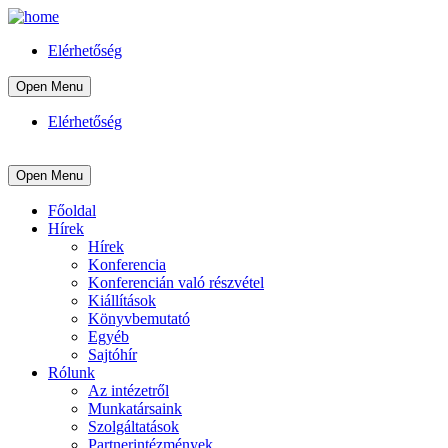
Elérhetőség
Open Menu
Elérhetőség
Open Menu
Főoldal
Hírek
Hírek
Konferencia
Konferencián való részvétel
Kiállítások
Könyvbemutató
Egyéb
Sajtóhír
Rólunk
Az intézetről
Munkatársaink
Szolgáltatások
Partnerintézmények