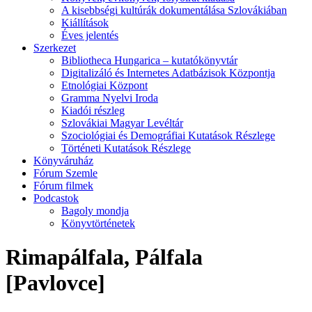
A kisebbségi kultúrák dokumentálása Szlovákiában
Kiállítások
Éves jelentés
Szerkezet
Bibliotheca Hungarica – kutatókönyvtár
Digitalizáló és Internetes Adatbázisok Központja
Etnológiai Központ
Gramma Nyelvi Iroda
Kiadói részleg
Szlovákiai Magyar Levéltár
Szociológiai és Demográfiai Kutatások Részlege
Történeti Kutatások Részlege
Könyváruház
Fórum Szemle
Fórum filmek
Podcastok
Bagoly mondja
Könyvtörténetek
Rimapálfala, Pálfala
[Pavlovce]