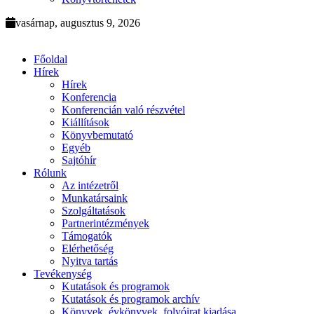
vasárnap, augusztus 9, 2026
Főoldal
Hírek
Hírek
Konferencia
Konferencián való részvétel
Kiállítások
Könyvbemutató
Egyéb
Sajtóhír
Rólunk
Az intézetről
Munkatársaink
Szolgáltatások
Partnerintézmények
Támogatók
Elérhetőség
Nyitva tartás
Tevékenység
Kutatások és programok
Kutatások és programok archív
Könyvek, évkönyvek, folyóirat kiadása