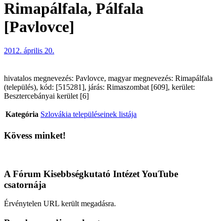
Rimapálfala, Pálfala
[Pavlovce]
2012. április 20.
hivatalos megnevezés: Pavlovce, magyar megnevezés: Rimapálfala
(település), kód: [515281], járás: Rimaszombat [609], kerület:
Besztercebányai kerület [6]
Kategória
Szlovákia településeinek listája
Kövess minket!
A Fórum Kisebbségkutató Intézet YouTube
csatornája
Érvénytelen URL került megadásra.