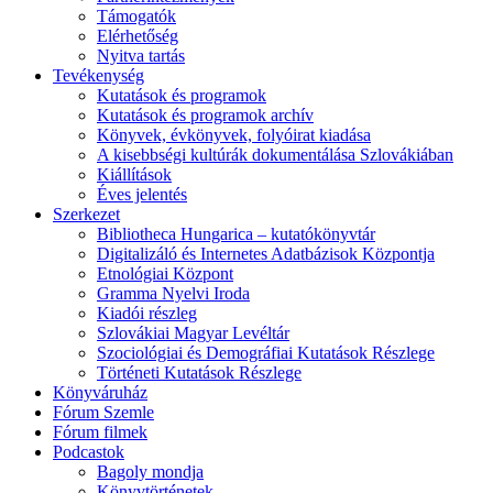
Támogatók
Elérhetőség
Nyitva tartás
Tevékenység
Kutatások és programok
Kutatások és programok archív
Könyvek, évkönyvek, folyóirat kiadása
A kisebbségi kultúrák dokumentálása Szlovákiában
Kiállítások
Éves jelentés
Szerkezet
Bibliotheca Hungarica – kutatókönyvtár
Digitalizáló és Internetes Adatbázisok Központja
Etnológiai Központ
Gramma Nyelvi Iroda
Kiadói részleg
Szlovákiai Magyar Levéltár
Szociológiai és Demográfiai Kutatások Részlege
Történeti Kutatások Részlege
Könyváruház
Fórum Szemle
Fórum filmek
Podcastok
Bagoly mondja
Könyvtörténetek