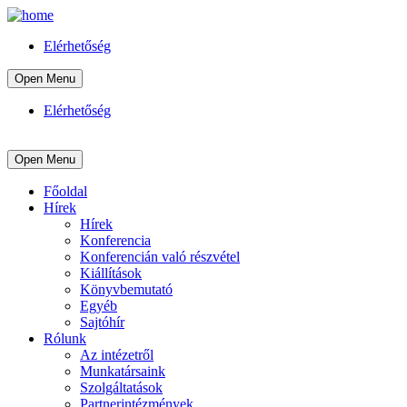
Elérhetőség
Open Menu
Elérhetőség
Open Menu
Főoldal
Hírek
Hírek
Konferencia
Konferencián való részvétel
Kiállítások
Könyvbemutató
Egyéb
Sajtóhír
Rólunk
Az intézetről
Munkatársaink
Szolgáltatások
Partnerintézmények