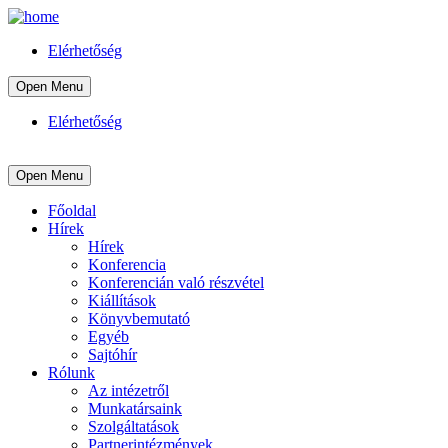
Elérhetőség
Open Menu
Elérhetőség
Open Menu
Főoldal
Hírek
Hírek
Konferencia
Konferencián való részvétel
Kiállítások
Könyvbemutató
Egyéb
Sajtóhír
Rólunk
Az intézetről
Munkatársaink
Szolgáltatások
Partnerintézmények