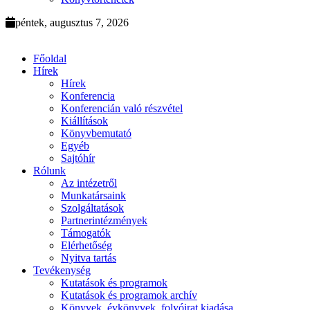
péntek, augusztus 7, 2026
Főoldal
Hírek
Hírek
Konferencia
Konferencián való részvétel
Kiállítások
Könyvbemutató
Egyéb
Sajtóhír
Rólunk
Az intézetről
Munkatársaink
Szolgáltatások
Partnerintézmények
Támogatók
Elérhetőség
Nyitva tartás
Tevékenység
Kutatások és programok
Kutatások és programok archív
Könyvek, évkönyvek, folyóirat kiadása