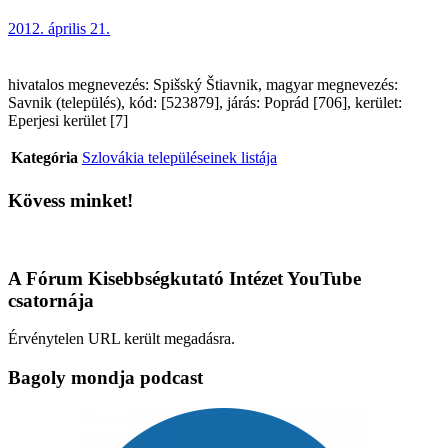
2012. április 21.
hivatalos megnevezés: Spišský Štiavnik, magyar megnevezés:
Savnik (település), kód: [523879], járás: Poprád [706], kerület:
Eperjesi kerület [7]
Kategória
Szlovákia településeinek listája
Kövess minket!
A Fórum Kisebbségkutató Intézet YouTube
csatornája
Érvénytelen URL került megadásra.
Bagoly mondja podcast