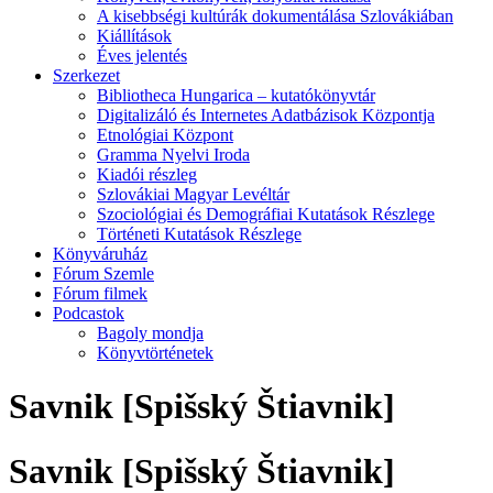
A kisebbségi kultúrák dokumentálása Szlovákiában
Kiállítások
Éves jelentés
Szerkezet
Bibliotheca Hungarica – kutatókönyvtár
Digitalizáló és Internetes Adatbázisok Központja
Etnológiai Központ
Gramma Nyelvi Iroda
Kiadói részleg
Szlovákiai Magyar Levéltár
Szociológiai és Demográfiai Kutatások Részlege
Történeti Kutatások Részlege
Könyváruház
Fórum Szemle
Fórum filmek
Podcastok
Bagoly mondja
Könyvtörténetek
Savnik [Spišský Štiavnik]
Savnik [Spišský Štiavnik]