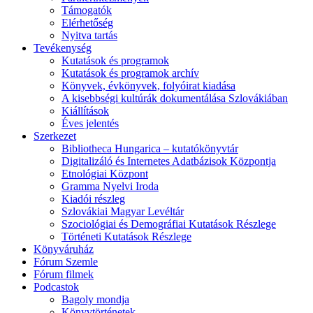
Támogatók
Elérhetőség
Nyitva tartás
Tevékenység
Kutatások és programok
Kutatások és programok archív
Könyvek, évkönyvek, folyóirat kiadása
A kisebbségi kultúrák dokumentálása Szlovákiában
Kiállítások
Éves jelentés
Szerkezet
Bibliotheca Hungarica – kutatókönyvtár
Digitalizáló és Internetes Adatbázisok Központja
Etnológiai Központ
Gramma Nyelvi Iroda
Kiadói részleg
Szlovákiai Magyar Levéltár
Szociológiai és Demográfiai Kutatások Részlege
Történeti Kutatások Részlege
Könyváruház
Fórum Szemle
Fórum filmek
Podcastok
Bagoly mondja
Könyvtörténetek