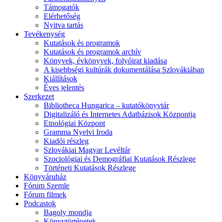
Támogatók
Elérhetőség
Nyitva tartás
Tevékenység
Kutatások és programok
Kutatások és programok archív
Könyvek, évkönyvek, folyóirat kiadása
A kisebbségi kultúrák dokumentálása Szlovákiában
Kiállítások
Éves jelentés
Szerkezet
Bibliotheca Hungarica – kutatókönyvtár
Digitalizáló és Internetes Adatbázisok Központja
Etnológiai Központ
Gramma Nyelvi Iroda
Kiadói részleg
Szlovákiai Magyar Levéltár
Szociológiai és Demográfiai Kutatások Részlege
Történeti Kutatások Részlege
Könyváruház
Fórum Szemle
Fórum filmek
Podcastok
Bagoly mondja
Könyvtörténetek