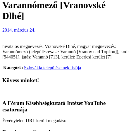
Varannómező [Vranovské
Dlhé]
2014. március 24.
hivatalos megnevezés: Vranovské Dlhé, magyar megnevezés:
Varannómező (településrész -> Varannó [Vranov nad Topľou]), kód:
[544051], járás: Varannó [713], kerület: Eperjesi kerület [7]
Kategória
Szlovákia településeinek listája
Kövess minket!
A Fórum Kisebbségkutató Intézet YouTube
csatornája
Érvénytelen URL került megadásra.