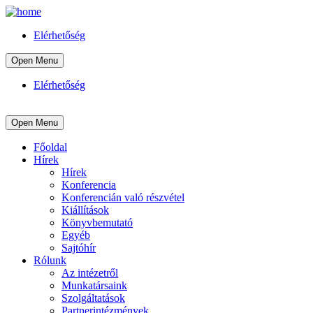
Elérhetőség
Open Menu
Elérhetőség
Open Menu
Főoldal
Hírek
Hírek
Konferencia
Konferencián való részvétel
Kiállítások
Könyvbemutató
Egyéb
Sajtóhír
Rólunk
Az intézetről
Munkatársaink
Szolgáltatások
Partnerintézmények