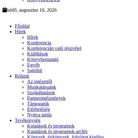
hétfő, augusztus 10, 2026
Főoldal
Hírek
Hírek
Konferencia
Konferencián való részvétel
Kiállítások
Könyvbemutató
Egyéb
Sajtóhír
Rólunk
Az intézetről
Munkatársaink
Szolgáltatások
Partnerintézmények
Támogatók
Elérhetőség
Nyitva tartás
Tevékenység
Kutatások és programok
Kutatások és programok archív
Könyvek, évkönyvek, folyóirat kiadása