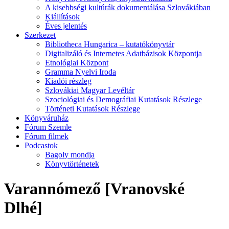
A kisebbségi kultúrák dokumentálása Szlovákiában
Kiállítások
Éves jelentés
Szerkezet
Bibliotheca Hungarica – kutatókönyvtár
Digitalizáló és Internetes Adatbázisok Központja
Etnológiai Központ
Gramma Nyelvi Iroda
Kiadói részleg
Szlovákiai Magyar Levéltár
Szociológiai és Demográfiai Kutatások Részlege
Történeti Kutatások Részlege
Könyváruház
Fórum Szemle
Fórum filmek
Podcastok
Bagoly mondja
Könyvtörténetek
Varannómező [Vranovské
Dlhé]