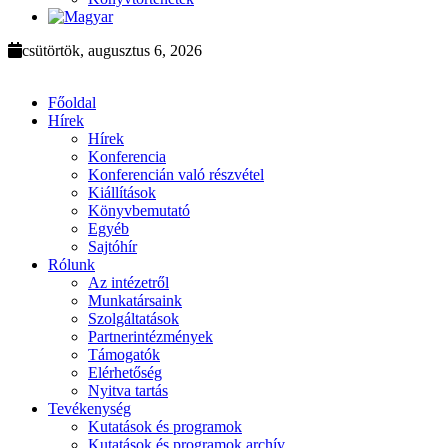
csütörtök, augusztus 6, 2026
Főoldal
Hírek
Hírek
Konferencia
Konferencián való részvétel
Kiállítások
Könyvbemutató
Egyéb
Sajtóhír
Rólunk
Az intézetről
Munkatársaink
Szolgáltatások
Partnerintézmények
Támogatók
Elérhetőség
Nyitva tartás
Tevékenység
Kutatások és programok
Kutatások és programok archív