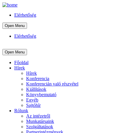
Elérhetőség
Open Menu
Elérhetőség
Open Menu
Főoldal
Hírek
Hírek
Konferencia
Konferencián való részvétel
Kiállítások
Könyvbemutató
Egyéb
Sajtóhír
Rólunk
Az intézetről
Munkatársaink
Szolgáltatások
Partnerintézmények