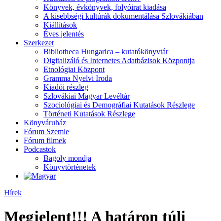
Könyvek, évkönyvek, folyóirat kiadása
A kisebbségi kultúrák dokumentálása Szlovákiában
Kiállítások
Éves jelentés
Szerkezet
Bibliotheca Hungarica – kutatókönyvtár
Digitalizáló és Internetes Adatbázisok Központja
Etnológiai Központ
Gramma Nyelvi Iroda
Kiadói részleg
Szlovákiai Magyar Levéltár
Szociológiai és Demográfiai Kutatások Részlege
Történeti Kutatások Részlege
Könyváruház
Fórum Szemle
Fórum filmek
Podcastok
Bagoly mondja
Könyvtörténetek
Hírek
Megjelent!!! A határon túli