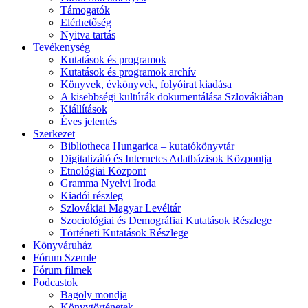
Támogatók
Elérhetőség
Nyitva tartás
Tevékenység
Kutatások és programok
Kutatások és programok archív
Könyvek, évkönyvek, folyóirat kiadása
A kisebbségi kultúrák dokumentálása Szlovákiában
Kiállítások
Éves jelentés
Szerkezet
Bibliotheca Hungarica – kutatókönyvtár
Digitalizáló és Internetes Adatbázisok Központja
Etnológiai Központ
Gramma Nyelvi Iroda
Kiadói részleg
Szlovákiai Magyar Levéltár
Szociológiai és Demográfiai Kutatások Részlege
Történeti Kutatások Részlege
Könyváruház
Fórum Szemle
Fórum filmek
Podcastok
Bagoly mondja
Könyvtörténetek