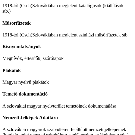
1918-tól (Cseh)Szlovákiában megjelent katalógusok (kiállítások
stb.)
Műsorfüzetek
1918-tól (Cseh)Szlovákiában megjelent színházi műsörfüzetek stb.
Kisnyomtatványok
Meghívók, értesítők, szórólapok
Plakátok
Magyar nyelvű plakátok
Temető dokumentáció
A szlovákiai magyar nyelvterület temetőinek dokumentálása
Nemzeti Jelképek Adattára
A szlovákiai magyarok szabadtéren felállított nemzeti jelképeinek
(kopjafa, mint nemzeti szimbólum, emlékoszlop, székelykapu stb.)