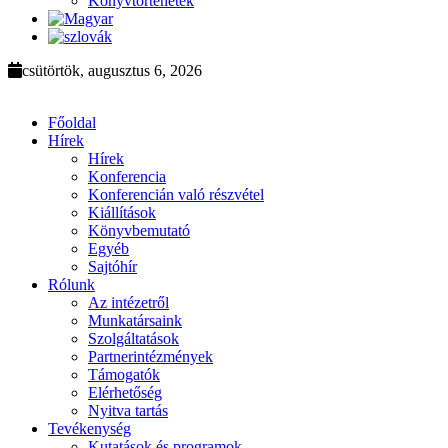
Könyvtörténetek
csütörtök, augusztus 6, 2026
Főoldal
Hírek
Hírek
Konferencia
Konferencián való részvétel
Kiállítások
Könyvbemutató
Egyéb
Sajtóhír
Rólunk
Az intézetről
Munkatársaink
Szolgáltatások
Partnerintézmények
Támogatók
Elérhetőség
Nyitva tartás
Tevékenység
Kutatások és programok