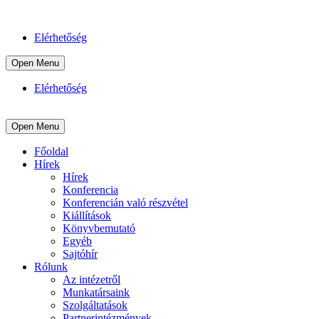
Elérhetőség
Open Menu
Elérhetőség
Open Menu
Főoldal
Hírek
Hírek
Konferencia
Konferencián való részvétel
Kiállítások
Könyvbemutató
Egyéb
Sajtóhír
Rólunk
Az intézetről
Munkatársaink
Szolgáltatások
Partnerintézmények