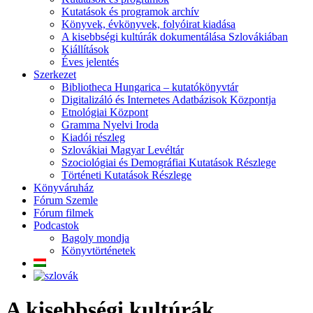
Kutatások és programok archív
Könyvek, évkönyvek, folyóirat kiadása
A kisebbségi kultúrák dokumentálása Szlovákiában
Kiállítások
Éves jelentés
Szerkezet
Bibliotheca Hungarica – kutatókönyvtár
Digitalizáló és Internetes Adatbázisok Központja
Etnológiai Központ
Gramma Nyelvi Iroda
Kiadói részleg
Szlovákiai Magyar Levéltár
Szociológiai és Demográfiai Kutatások Részlege
Történeti Kutatások Részlege
Könyváruház
Fórum Szemle
Fórum filmek
Podcastok
Bagoly mondja
Könyvtörténetek
A kisebbségi kultúrák