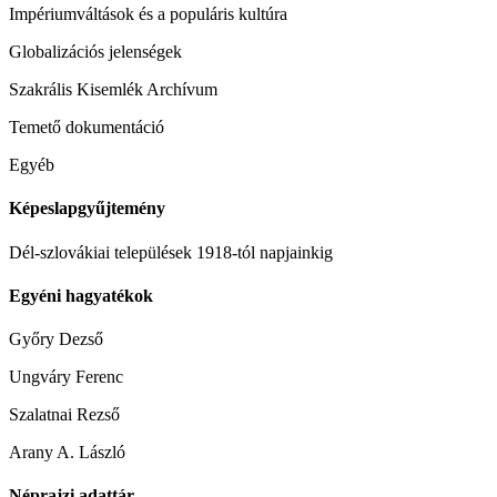
Impériumváltások és a populáris kultúra
Globalizációs jelenségek
Szakrális Kisemlék Archívum
Temető dokumentáció
Egyéb
Képeslapgyűjtemény
Dél-szlovákiai települések 1918-tól napjainkig
Egyéni hagyatékok
Győry Dezső
Ungváry Ferenc
Szalatnai Rezső
Arany A. László
Néprajzi adattár