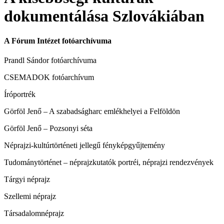
dokumentálása Szlovákiában
A Fórum Intézet fotóarchívuma
Prandl Sándor fotóarchívuma
CSEMADOK fotóarchívum
Íróportrék
Görföl Jenő – A szabadságharc emlékhelyei a Felföldön
Görföl Jenő – Pozsonyi séta
Néprajzi-kultúrtörténeti jellegű fényképgyűjtemény
Tudománytörténet – néprajzkutatók portréi, néprajzi rendezvények
Tárgyi néprajz
Szellemi néprajz
Társadalomnéprajz