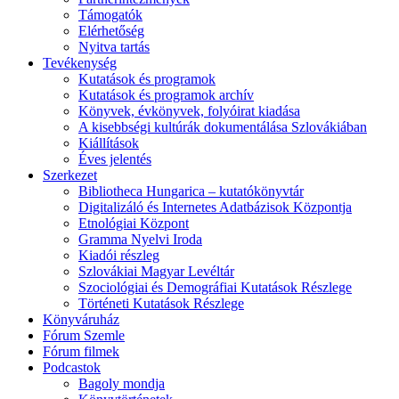
Támogatók
Elérhetőség
Nyitva tartás
Tevékenység
Kutatások és programok
Kutatások és programok archív
Könyvek, évkönyvek, folyóirat kiadása
A kisebbségi kultúrák dokumentálása Szlovákiában
Kiállítások
Éves jelentés
Szerkezet
Bibliotheca Hungarica – kutatókönyvtár
Digitalizáló és Internetes Adatbázisok Központja
Etnológiai Központ
Gramma Nyelvi Iroda
Kiadói részleg
Szlovákiai Magyar Levéltár
Szociológiai és Demográfiai Kutatások Részlege
Történeti Kutatások Részlege
Könyváruház
Fórum Szemle
Fórum filmek
Podcastok
Bagoly mondja