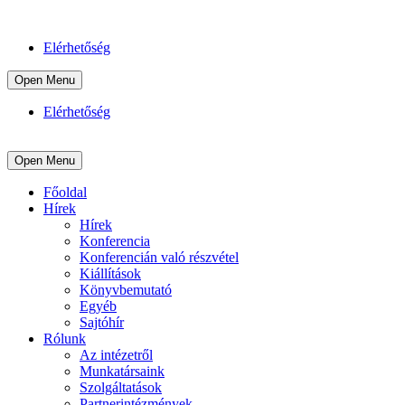
Elérhetőség
Open Menu
Elérhetőség
Open Menu
Főoldal
Hírek
Hírek
Konferencia
Konferencián való részvétel
Kiállítások
Könyvbemutató
Egyéb
Sajtóhír
Rólunk
Az intézetről
Munkatársaink
Szolgáltatások
Partnerintézmények