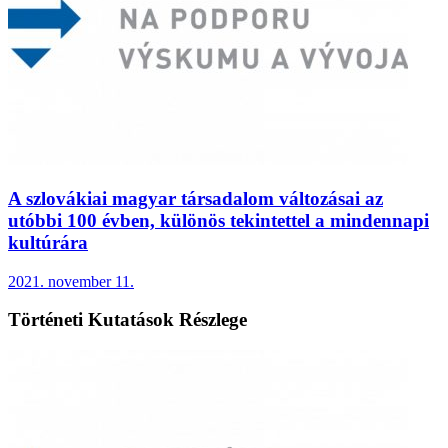
A szlovákiai magyar társadalom változásai az
utóbbi 100 évben, különös tekintettel a mindennapi
kultúrára
2021. november 11.
Történeti Kutatások Részlege