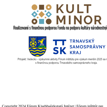
Copyright 2024 Fórum Kisebbségkutató Intézet | Fórum inštitút pre