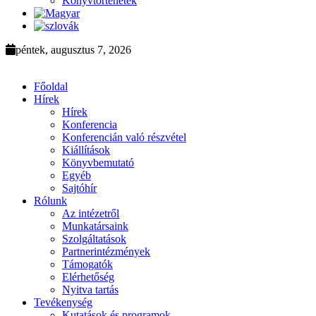
Könyvtörténetek
péntek, augusztus 7, 2026
Főoldal
Hírek
Hírek
Konferencia
Konferencián való részvétel
Kiállítások
Könyvbemutató
Egyéb
Sajtóhír
Rólunk
Az intézetről
Munkatársaink
Szolgáltatások
Partnerintézmények
Támogatók
Elérhetőség
Nyitva tartás
Tevékenység
Kutatások és programok