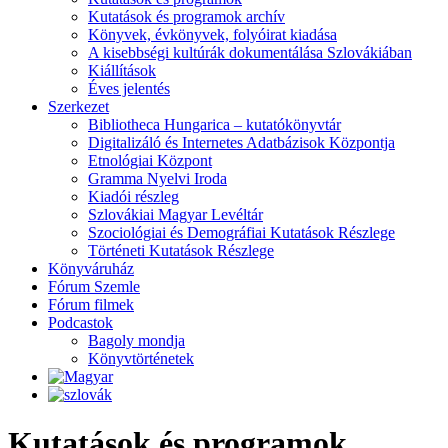
Kutatások és programok archív
Könyvek, évkönyvek, folyóirat kiadása
A kisebbségi kultúrák dokumentálása Szlovákiában
Kiállítások
Éves jelentés
Szerkezet
Bibliotheca Hungarica – kutatókönyvtár
Digitalizáló és Internetes Adatbázisok Központja
Etnológiai Központ
Gramma Nyelvi Iroda
Kiadói részleg
Szlovákiai Magyar Levéltár
Szociológiai és Demográfiai Kutatások Részlege
Történeti Kutatások Részlege
Könyváruház
Fórum Szemle
Fórum filmek
Podcastok
Bagoly mondja
Könyvtörténetek
Kutatások és programok