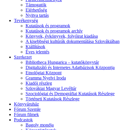
Támogatók
Elérhetőség
Nyitva tartás
Tevékenység
Kutatások és programok
Kutatások és programok archív
Könyvek, évkönyvek, folyóirat kiadása
A kisebbségi kultúrák dokumentálása Szlovákiában
Kiállítások
Éves jelentés
Szerkezet
Bibliotheca Hungarica – kutatókönyvtár
Digitalizáló és Internetes Adatbázisok Központja
Etnológiai Központ
Gramma Nyelvi Iroda
Kiadói részleg
Szlovákiai Magyar Levéltár
Szociológiai és Demográfiai Kutatások Részlege
Történeti Kutatások Részlege
Könyváruház
Fórum Szemle
Fórum filmek
Podcastok
Bagoly mondja