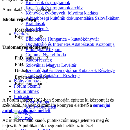
Kutatások és programok
Kutatások és programok archív
A munkatársak végzettsége:
Könyvek, évkönyvek, folyóirat kiadása
A kisebbségi kultúrák dokumentálása Szlovákiában
Iskolai végzettség
Kiállítások
Éves jelentés
Középiskola
8
Szerkezet
Egyetem
38
Bibliotheca Hungarica – kutatókönyvtár
Digitalizáló és Internetes Adatbázisok Központja
Tudományos előmenetel
Etnológiai Központ
Gramma Nyelvi Iroda
PhD. hallgató
3
Kiadói részleg
PhD.
12
Szlovákiai Magyar Levéltár
Szociológiai és Demográfiai Kutatások Részlege
Dr. hab.
3
Történeti Kutatások Részlege
Egyetemi oktató
8
Könyváruház
Egyetemi tanár
1
Fórum Szemle
Fórum filmek
Podcastok
A Fórum Intézet 2002-ben Somorján építette ki központját és
Bagoly mondja
székházát. Mindenki számára könnyen elérhető a
somorjai
Könyvtörténetek
autóbusz-állomás mellett
.
Az intézet önálló kiadó, publikációit maga jelenteti meg és
terjeszti. A publikációk megrendelhetők az intézet