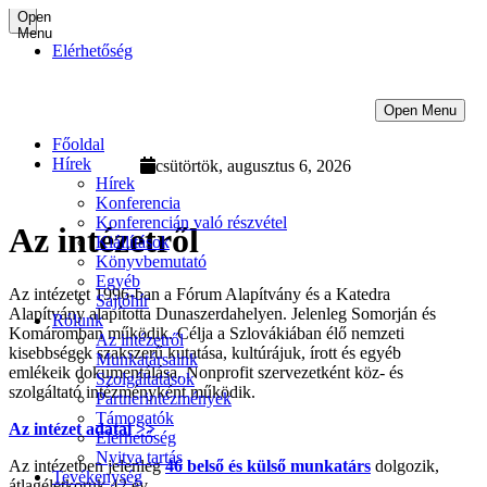
Open
Menu
Elérhetőség
Open Menu
Főoldal
Hírek
csütörtök, augusztus 6, 2026
Hírek
Konferencia
Konferencián való részvétel
Az intézetről
Kiállítások
Könyvbemutató
Egyéb
Az intézetet 1996-ban a Fórum Alapítvány és a Katedra
Sajtóhír
Alapítvány alapította Dunaszerdahelyen. Jelenleg Somorján és
Rólunk
Komáromban működik. Célja a Szlovákiában élő nemzeti
Az intézetről
kisebbségek szakszerű kutatása, kultúrájuk, írott és egyéb
Munkatársaink
emlékeik dokumentálása. Nonprofit szervezetként köz- és
Szolgáltatások
szolgáltató intézményként működik.
Partnerintézmények
Támogatók
Az intézet adatai >>
Elérhetőség
Nyitva tartás
Az intézetben jelenleg
46 belső és külső munkatárs
dolgozik,
Tevékenység
átlagéletkoruk 42 év.