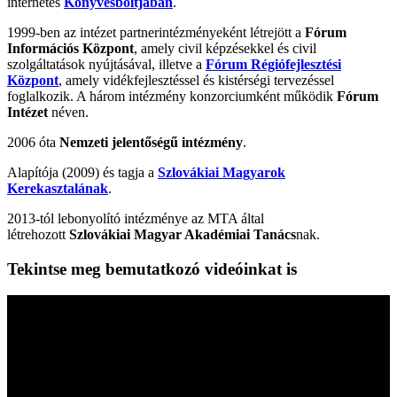
internetes
Könyvesboltjában
.
1999-ben az intézet partnerintézményeként létrejött a
Fórum
Információs Központ
, amely civil képzésekkel és civil
szolgáltatások nyújtásával, illetve a
Fórum Régiófejlesztési
Központ
, amely vidékfejlesztéssel és kistérségi tervezéssel
foglalkozik. A három intézmény konzorciumként működik
Fórum
Intézet
néven.
2006 óta
Nemzeti jelentőségű intézmény
.
Alapítója (2009) és tagja a
Szlovákiai Magyarok
Kerekasztalának
.
2013-tól lebonyolító intézménye az MTA által
létrehozott
Szlovákiai Magyar Akadémiai Tanács
nak.
Tekintse meg bemutatkozó videóinkat is