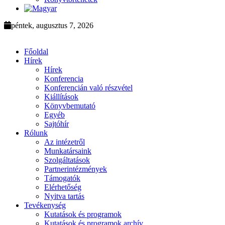
péntek, augusztus 7, 2026
Főoldal
Hírek
Hírek
Konferencia
Konferencián való részvétel
Kiállítások
Könyvbemutató
Egyéb
Sajtóhír
Rólunk
Az intézetről
Munkatársaink
Szolgáltatások
Partnerintézmények
Támogatók
Elérhetőség
Nyitva tartás
Tevékenység
Kutatások és programok
Kutatások és programok archív