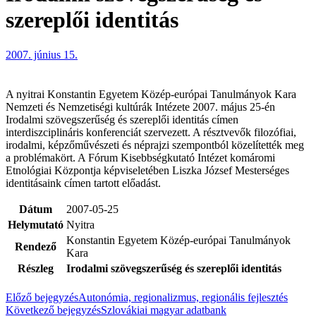
szereplői identitás
2007. június 15.
A nyitrai Konstantin Egyetem Közép-európai Tanulmányok Kara
Nemzeti és Nemzetiségi kultúrák Intézete 2007. május 25-én
Irodalmi szövegszerűség és szereplői identitás címen
interdiszciplináris konferenciát szervezett. A résztvevők filozófiai,
irodalmi, képzőművészeti és néprajzi szempontból közelítették meg
a problémakört. A Fórum Kisebbségkutató Intézet komáromi
Etnológiai Központja képviseletében Liszka József Mesterséges
identitásaink címen tartott előadást.
Dátum
2007-05-25
Helymutató
Nyitra
Konstantin Egyetem Közép-európai Tanulmányok
Rendező
Kara
Részleg
Irodalmi szövegszerűség és szereplői identitás
Előző bejegyzés
Autonómia, regionalizmus, regionális fejlesztés
Következő bejegyzés
Szlovákiai magyar adatbank