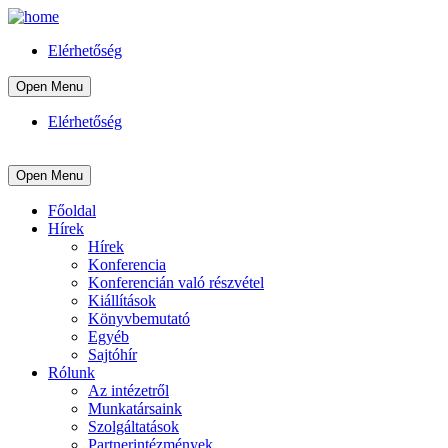
Elérhetőség
Open Menu
Elérhetőség
Open Menu
Főoldal
Hírek
Hírek
Konferencia
Konferencián való részvétel
Kiállítások
Könyvbemutató
Egyéb
Sajtóhír
Rólunk
Az intézetről
Munkatársaink
Szolgáltatások
Partnerintézmények