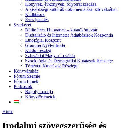
Könyvek, évkönyvek, folyóirat kiadása
A kisebbségi kultúrák dokumentálása Szlovákiában
Kiállítások
Éves jelentés
Szerkezet
Bibliotheca Hungarica – kutatókönyvtár
Digitalizáló és Internetes Adatbázisok Központja
Etnológiai Központ
Gramma Nyelvi Iroda
Kiadói részleg
Szlovákiai Magyar Levéltár
Szociológiai és Demográfiai Kutatások Részlege
Történeti Kutatások Részlege
Könyváruház
Fórum Szemle
Fórum filmek
Podcastok
Bagoly mondja
Könyvtörténetek
Hírek
Irodalmi szövegszerűség és