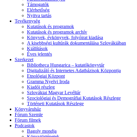
Támogatók
Elérhetőség
Nyitva tartás
Tevékenység
Kutatások és programok
Kutatások és programok archív
Könyvek, évkönyvek, folyóirat kiadása
A kisebbségi kultúrák dokumentálása Szlovákiában
Kiállítások
Éves jelentés
Szerkezet
Bibliotheca Hungarica – kutatókönyvtár
Digitalizáló és Internetes Adatbázisok Központja
Etnológiai Központ
Gramma Nyelvi Iroda
Kiadói részleg
Szlovákiai Magyar Levéltár
Szociológiai és Demográfiai Kutatások Részlege
Történeti Kutatások Részlege
Könyváruház
Fórum Szemle
Fórum filmek
Podcastok
Bagoly mondja
Könyvtörténetek