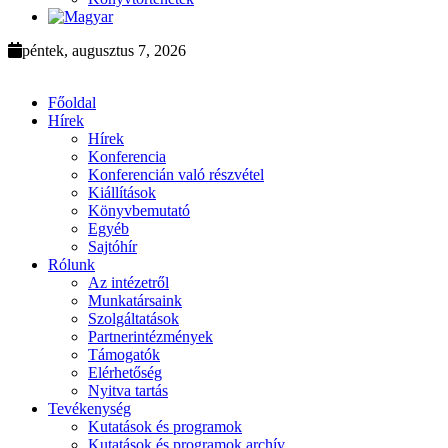
péntek, augusztus 7, 2026
Főoldal
Hírek
Hírek
Konferencia
Konferencián való részvétel
Kiállítások
Könyvbemutató
Egyéb
Sajtóhír
Rólunk
Az intézetről
Munkatársaink
Szolgáltatások
Partnerintézmények
Támogatók
Elérhetőség
Nyitva tartás
Tevékenység
Kutatások és programok
Kutatások és programok archív