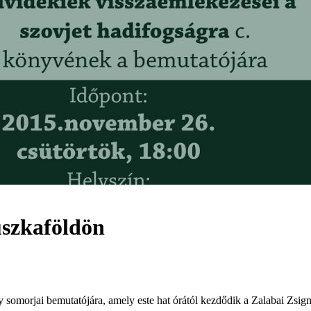
szkaföldön
y somorjai bemutatójára, amely este hat órától kezdődik a Zalabai Zs