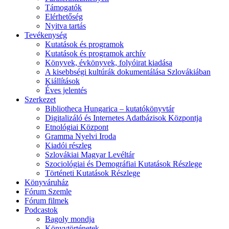
Támogatók
Elérhetőség
Nyitva tartás
Tevékenység
Kutatások és programok
Kutatások és programok archív
Könyvek, évkönyvek, folyóirat kiadása
A kisebbségi kultúrák dokumentálása Szlovákiában
Kiállítások
Éves jelentés
Szerkezet
Bibliotheca Hungarica – kutatókönyvtár
Digitalizáló és Internetes Adatbázisok Központja
Etnológiai Központ
Gramma Nyelvi Iroda
Kiadói részleg
Szlovákiai Magyar Levéltár
Szociológiai és Demográfiai Kutatások Részlege
Történeti Kutatások Részlege
Könyváruház
Fórum Szemle
Fórum filmek
Podcastok
Bagoly mondja
Könyvtörténetek