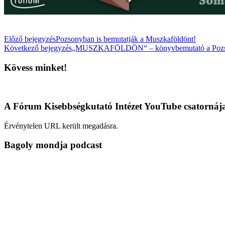
Előző bejegyzés
Pozsonyban is bemutatják a Muszkaföldönt!
Következő bejegyzés
„MUSZKAFÖLDÖN“ – könyvbemutató a Pozson
Kövess minket!
A Fórum Kisebbségkutató Intézet YouTube csatornáj
Érvénytelen URL került megadásra.
Bagoly mondja podcast