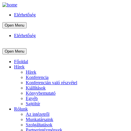
Elérhetőség
Open Menu
Elérhetőség
Open Menu
Főoldal
Hírek
Hírek
Konferencia
Konferencián való részvétel
Kiállítások
Könyvbemutató
Egyéb
Sajtóhír
Rólunk
Az intézetről
Munkatársaink
Szolgáltatások
Partnerintézmények