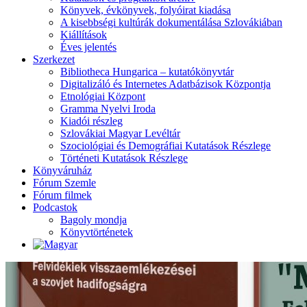
Könyvek, évkönyvek, folyóirat kiadása
A kisebbségi kultúrák dokumentálása Szlovákiában
Kiállítások
Éves jelentés
Szerkezet
Bibliotheca Hungarica – kutatókönyvtár
Digitalizáló és Internetes Adatbázisok Központja
Etnológiai Központ
Gramma Nyelvi Iroda
Kiadói részleg
Szlovákiai Magyar Levéltár
Szociológiai és Demográfiai Kutatások Részlege
Történeti Kutatások Részlege
Könyváruház
Fórum Szemle
Fórum filmek
Podcastok
Bagoly mondja
Könyvtörténetek