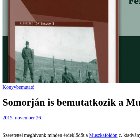
Könyvbemutató
Somorján is bemutatkozik a Mu
2015. november 26.
Szeretettel meghívunk minden érdeklődőt a
Muszkaföldön
c. kiadván