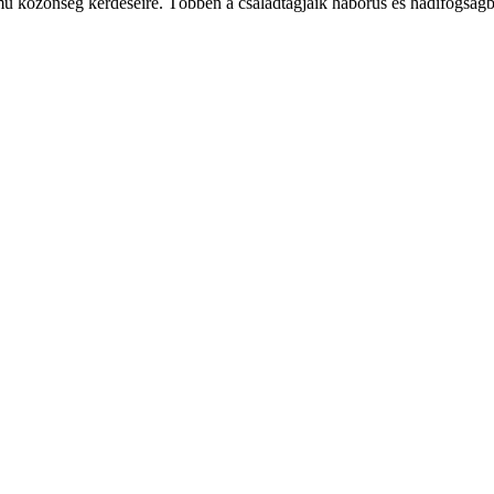
zámú közönség kérdéseire. Többen a családtagjaik háborús és hadifogságb