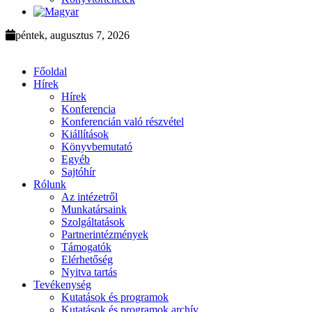
péntek, augusztus 7, 2026
Főoldal
Hírek
Hírek
Konferencia
Konferencián való részvétel
Kiállítások
Könyvbemutató
Egyéb
Sajtóhír
Rólunk
Az intézetről
Munkatársaink
Szolgáltatások
Partnerintézmények
Támogatók
Elérhetőség
Nyitva tartás
Tevékenység
Kutatások és programok
Kutatások és programok archív