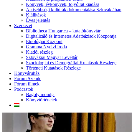
Könyvek, évkönyvek, folyóirat kiadása
A kisebbségi kultúrák dokumentálása Szlovákiában
Kiállítások
Éves jelentés
Szerkezet
Bibliotheca Hungarica – kutatókönyvtár
Digitalizáló és Internetes Adatbázisok Központja
Etnológiai Központ
Gramma Nyelvi Iroda
Kiadói részleg
Szlovákiai Magyar Levéltár
Szociológiai és Demográfiai Kutatások Részlege
Történeti Kutatások Részlege
Könyváruház
Fórum Szemle
Fórum filmek
Podcastok
Bagoly mondja
Könyvtörténetek