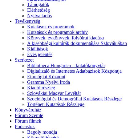
Támogatók
Elérhetőség
Nyitva tartás
Tevékenység
Kutatások és programok
Kutatások és programok archív
Könyvek, évkönyvek, folyóirat kiadása
A kisebbségi kultúrák dokumentálása Szlovákiában
Kiállítások
Éves jelentés
Szerkezet
Bibliotheca Hungarica – kutatókönyvtár
Digitalizáló és Internetes Adatbázisok Központja
Etnológiai Központ
Gramma Nyelvi Iroda
Kiadói részleg
Szlovákiai Magyar Levéltár
Szociológiai és Demográfiai Kutatások Részlege
Történeti Kutatások Részlege
Könyváruház
Fórum Szemle
Fórum filmek
Podcastok
Bagoly mondja
Könyvtörténetek