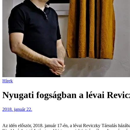
Hírek
Nyugati fogságban a lévai Revi
2018. január 22.
Az idén először, 2018. január 17-én, a lévai Reviczky Társulás házáb