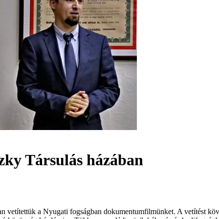
czky Társulás házában
an vetítettük a Nyugati fogságban dokumentumfilmünket. A vetítést köv