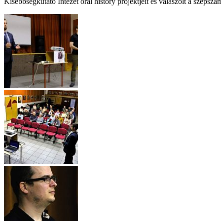
Kisebbségkutató Intézet oral history projektjeit és válaszolt a széps