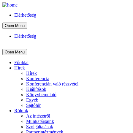
Elérhetőség
Open Menu
Elérhetőség
Open Menu
Főoldal
Hírek
Hírek
Konferencia
Konferencián való részvétel
Kiállítások
Könyvbemutató
Egyéb
Sajtóhír
Rólunk
Az intézetről
Munkatársaink
Szolgáltatások
Partnerintézmények