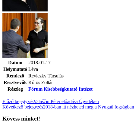
Dátum
2018-01-17
Helymutató
Léva
Rendező
Reviczky Társulás
Résztvevők
Kőrös Zoltán
Részleg
Fórum Kisebbségkutató Intézet
Előző bejegyzés
Vataščin Péter előadása Újvidéken
Következő bejegyzés
2018-ban itt nézheted meg a Nyugati fogságban 
Kövess minket!