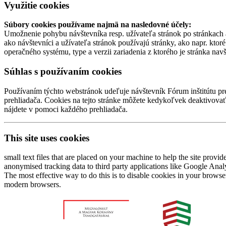
Využitie cookies
Súbory cookies používame najmä na nasledovné účely:
Umožnenie pohybu návštevníka resp. užívateľa stránok po stránkach 
ako návštevníci a užívateľa stránok používajú stránky, ako napr. ktoré
operačného systému, type a verzii zariadenia z ktorého je stránka nav
Súhlas s používaním cookies
Používaním týchto webstránok udeľuje návštevník Fórum inštitútu pr
prehliadača. Cookies na tejto stránke môžete kedykoľvek deaktivova
nájdete v pomoci každého prehliadača.
This site uses cookies
small text files that are placed on your machine to help the site provid
anonymised tracking data to third party applications like Google Anal
The most effective way to do this is to disable cookies in your brows
modern browsers.