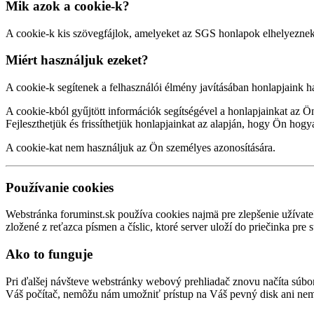
Mik azok a cookie-k?
A cookie-k kis szövegfájlok, amelyeket az SGS honlapok elhelyezne
Miért használjuk ezeket?
A cookie-k segítenek a felhasználói élmény javításában honlapjaink has
A cookie-kból gyűjtött információk segítségével a honlapjainkat az Ön
Fejleszthetjük és frissíthetjük honlapjainkat az alapján, hogy Ön hogy
A cookie-kat nem használjuk az Ön személyes azonosítására.
Používanie cookies
Webstránka foruminst.sk používa cookies najmä pre zlepšenie užívate
zložené z reťazca písmen a číslic, ktoré server uloží do priečinka pre
Ako to funguje
Pri ďalšej návšteve webstránky webový prehliadač znovu načíta súbor
Váš počítač, nemôžu nám umožniť prístup na Váš pevný disk ani ne