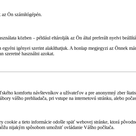
k az Ön számítógépén.
ználata közben – például eltárolják az Ön által preferált nyelvi beállítá
 egyéni igényei szerint alakíthatjuk. A honlap megjegyzi az Önnek már 
an szeretné használni azokat.
ľského komfortu návštevníkov a užívateľov a pre anonymný zber štatis
 súbory vášho prehliadača, pri vstupe na internetovú stránku, alebo poča
y cookie a tieto informácie odošle späť webovej stránke, ktorá pôvod
môžu nijakým spôsobom umožniť ovládanie Vášho počítača.