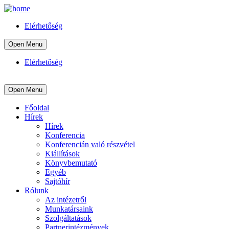
Elérhetőség
Open Menu
Elérhetőség
Open Menu
Főoldal
Hírek
Hírek
Konferencia
Konferencián való részvétel
Kiállítások
Könyvbemutató
Egyéb
Sajtóhír
Rólunk
Az intézetről
Munkatársaink
Szolgáltatások
Partnerintézmények