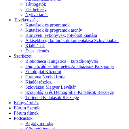
Támogatók
Elérhetőség
Nyitva tartás
Tevékenység
Kutatások és programok
Kutatások és programok archív
Könyvek, évkönyvek, folyóirat kiadása
A kisebbségi kultúrák dokumentálása Szlovákiában
Kiállítások
Éves jelentés
Szerkezet
Bibliotheca Hungarica – kutatókönyvtár
Digitalizáló és Internetes Adatbázisok Központja
Etnológiai Központ
Gramma Nyelvi Iroda
Kiadói részleg
Szlovákiai Magyar Levéltár
Szociológiai és Demográfiai Kutatások Részlege
Történeti Kutatások Részlege
Könyváruház
Fórum Szemle
Fórum filmek
Podcastok
Bagoly mondja
Könyvtörténetek