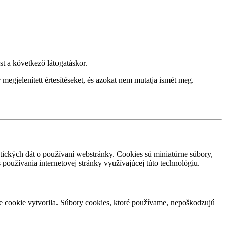
st a következő látogatáskor.
megjelenített értesítéseket, és azokat nem mutatja ismét meg.
tických dát o používaní webstránky. Cookies sú miniatúrne súbory,
s používania internetovej stránky využívajúcej túto technológiu.
ne cookie vytvorila. Súbory cookies, ktoré používame, nepoškodzujú