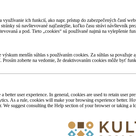
a využívanie ich funkcií, ako napr. prístup do zabezpečených častí w
 stránky sú navštevované najčastejšie, koľko času strávi návštevník prez
števovaná a pod. Tieto „cookies“ sú používané najmä na vylepšenie funk
e výskum menšín súhlas s používaním cookies. Za súhlas sa považuje 
ť. Prosím zoberte na vedomie, že deaktivovaním cookies môže byť fun
e a better user experience. In general, cookies are used to retain user pr
ytics. As a rule, cookies will make your browsing experience better. How
er. We suggest consulting the Help section of your browser or taking a l