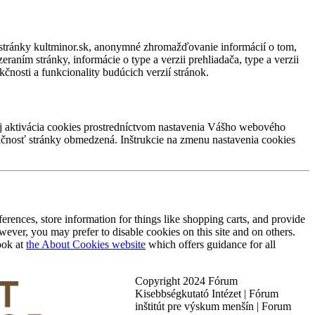
ebstránky kultminor.sk, anonymné zhromažďovanie informácií o tom,
eraním stránky, informácie o type a verzii prehliadača, type a verzii
čnosti a funkcionality budúcich verzií stránok.
aj aktivácia cookies prostredníctvom nastavenia Vášho webového
kčnosť stránky obmedzená. Inštrukcie na zmenu nastavenia cookies
eferences, store information for things like shopping carts, and provide
ever, you may prefer to disable cookies on this site and on others.
ook at
the About Cookies website
which offers guidance for all
Copyright 2024 Fórum
Kisebbségkutató Intézet | Fórum
inštitút pre výskum menšín | Forum