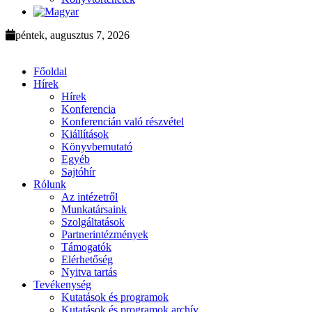
péntek, augusztus 7, 2026
Főoldal
Hírek
Hírek
Konferencia
Konferencián való részvétel
Kiállítások
Könyvbemutató
Egyéb
Sajtóhír
Rólunk
Az intézetről
Munkatársaink
Szolgáltatások
Partnerintézmények
Támogatók
Elérhetőség
Nyitva tartás
Tevékenység
Kutatások és programok
Kutatások és programok archív