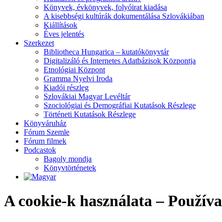
Könyvek, évkönyvek, folyóirat kiadása
A kisebbségi kultúrák dokumentálása Szlovákiában
Kiállítások
Éves jelentés
Szerkezet
Bibliotheca Hungarica – kutatókönyvtár
Digitalizáló és Internetes Adatbázisok Központja
Etnológiai Központ
Gramma Nyelvi Iroda
Kiadói részleg
Szlovákiai Magyar Levéltár
Szociológiai és Demográfiai Kutatások Részlege
Történeti Kutatások Részlege
Könyváruház
Fórum Szemle
Fórum filmek
Podcastok
Bagoly mondja
Könyvtörténetek
A cookie-k használata – Používan