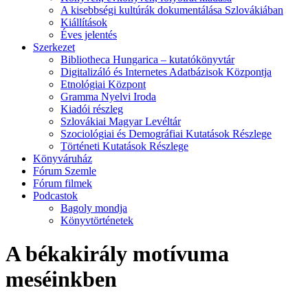
A kisebbségi kultúrák dokumentálása Szlovákiában
Kiállítások
Éves jelentés
Szerkezet
Bibliotheca Hungarica – kutatókönyvtár
Digitalizáló és Internetes Adatbázisok Központja
Etnológiai Központ
Gramma Nyelvi Iroda
Kiadói részleg
Szlovákiai Magyar Levéltár
Szociológiai és Demográfiai Kutatások Részlege
Történeti Kutatások Részlege
Könyváruház
Fórum Szemle
Fórum filmek
Podcastok
Bagoly mondja
Könyvtörténetek
A békakirály motívuma
meséinkben