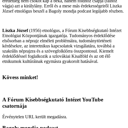
eredetileg nem csókot kap a béka, hanem földhöz csapja (falhoz
vágja) azt a királylány. Erről és a mese más érdekességeiről Liszka
József etnológus beszél a Bagoly mondja podcast legújabb részben.
Liszka József
(1956) etnológus, a Fórum Kisebbségkutató Intézet
Etnológiai Központjának igazgatója. Tudományos érdeklődése
elsősorban a néprajz elméleti problémáira, tudománytörténeti
kérdésekre, az interetnikus kapcsolatok vizsgálatára, továbbá a
szakrális néprajzra és a szövegfolklórra összpontosul. Kiemelt
érdeklődéssel foglalkozik a szlovákiai Kisalföld és az ott élő
etnikumok kultúráinak egymásra gyakorolt hatásával.
Kövess minket!
A Fórum Kisebbségkutató Intézet YouTube
csatornája
Érvénytelen URL került megadásra.
Bagoly mondja podcast