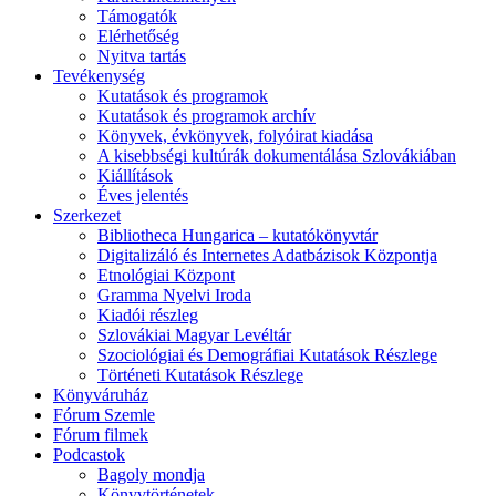
Támogatók
Elérhetőség
Nyitva tartás
Tevékenység
Kutatások és programok
Kutatások és programok archív
Könyvek, évkönyvek, folyóirat kiadása
A kisebbségi kultúrák dokumentálása Szlovákiában
Kiállítások
Éves jelentés
Szerkezet
Bibliotheca Hungarica – kutatókönyvtár
Digitalizáló és Internetes Adatbázisok Központja
Etnológiai Központ
Gramma Nyelvi Iroda
Kiadói részleg
Szlovákiai Magyar Levéltár
Szociológiai és Demográfiai Kutatások Részlege
Történeti Kutatások Részlege
Könyváruház
Fórum Szemle
Fórum filmek
Podcastok
Bagoly mondja
Könyvtörténetek