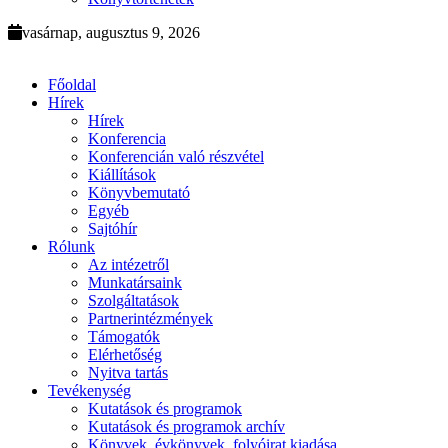
vasárnap, augusztus 9, 2026
Főoldal
Hírek
Hírek
Konferencia
Konferencián való részvétel
Kiállítások
Könyvbemutató
Egyéb
Sajtóhír
Rólunk
Az intézetről
Munkatársaink
Szolgáltatások
Partnerintézmények
Támogatók
Elérhetőség
Nyitva tartás
Tevékenység
Kutatások és programok
Kutatások és programok archív
Könyvek, évkönyvek, folyóirat kiadása