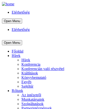
Elérhetőség
Open Menu
Elérhetőség
Open Menu
Főoldal
Hírek
Hírek
Konferencia
Konferencián való részvétel
Kiállítások
Könyvbemutató
Egyéb
Sajtóhír
Rólunk
Az intézetről
Munkatársaink
Szolgáltatások
Partnerintézmények