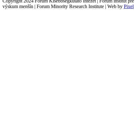
Copyright 2024 Fórum Kisebbségkutató Intézet | Fórum inštitút pre
výskum menšín | Forum Minority Research Institute | Web by
Pixel