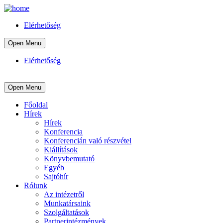
Elérhetőség
Open Menu
Elérhetőség
Open Menu
Főoldal
Hírek
Hírek
Konferencia
Konferencián való részvétel
Kiállítások
Könyvbemutató
Egyéb
Sajtóhír
Rólunk
Az intézetről
Munkatársaink
Szolgáltatások
Partnerintézmények