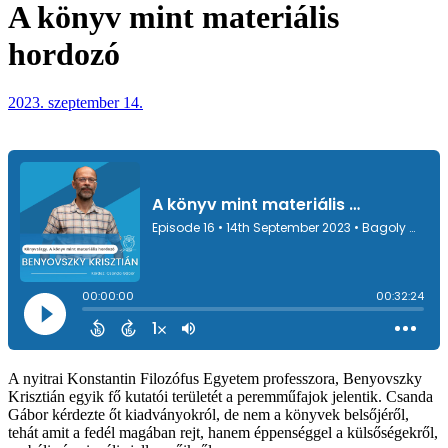
A könyv mint materiális
hordozó
2023. szeptember 14.
A nyitrai Konstantin Filozófus Egyetem professzora, Benyovszky
Krisztián egyik fő kutatói területét a peremműfajok jelentik. Csanda
Gábor kérdezte őt kiadványokról, de nem a könyvek belsőjéről,
tehát amit a fedél magában rejt, hanem éppenséggel a külsőségekről,