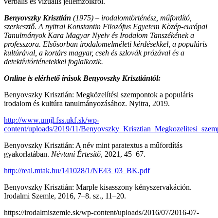
verbális és vizuális jellemzőikről.
Benyovszky Krisztián
(1975) – irodalomtörténész, műfordító,
szerkesztő. A nyitrai Konstantin Filozófus Egyetem Közép-európai
Tanulmányok Kara Magyar Nyelv és Irodalom Tanszékének a
professzora. Elsősorban irodalomelméleti kérdésekkel, a populáris
kultúrával, a kortárs magyar, cseh és szlovák prózával és a
detektívtörténetekkel foglalkozik.
Online is elérhető írások Benyovszky Krisztiántól:
Benyovszky Krisztián: Megközelítési szempontok a populáris
irodalom és kultúra tanulmányozásához. Nyitra, 2019.
http://www.umjl.fss.ukf.sk/wp-
content/uploads/2019/11/Benyovszky_Krisztian_Megkozelitesi_szem
Benyovszky Krisztián: A név mint paratextus a műfordítás
gyakorlatában.
Névtani Értesítő
, 2021, 45–67.
http://real.mtak.hu/141028/1/NE43_03_BK.pdf
Benyovszky Krisztián: Marple kisasszony kényszervakáción.
Irodalmi Szemle, 2016, 7–8. sz., 11–20.
https://irodalmiszemle.sk/wp-content/uploads/2016/07/2016-07-