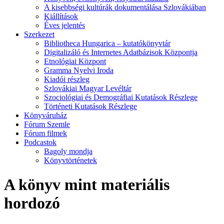
A kisebbségi kultúrák dokumentálása Szlovákiában
Kiállítások
Éves jelentés
Szerkezet
Bibliotheca Hungarica – kutatókönyvtár
Digitalizáló és Internetes Adatbázisok Központja
Etnológiai Központ
Gramma Nyelvi Iroda
Kiadói részleg
Szlovákiai Magyar Levéltár
Szociológiai és Demográfiai Kutatások Részlege
Történeti Kutatások Részlege
Könyváruház
Fórum Szemle
Fórum filmek
Podcastok
Bagoly mondja
Könyvtörténetek
A könyv mint materiális
hordozó