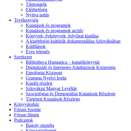
Támogatók
Elérhetőség
Nyitva tartás
Tevékenység
Kutatások és programok
Kutatások és programok archív
Könyvek, évkönyvek, folyóirat kiadása
A kisebbségi kultúrák dokumentálása Szlovákiában
Kiállítások
Éves jelentés
Szerkezet
Bibliotheca Hungarica – kutatókönyvtár
Digitalizáló és Internetes Adatbázisok Központja
Etnológiai Központ
Gramma Nyelvi Iroda
Kiadói részleg
Szlovákiai Magyar Levéltár
Szociológiai és Demográfiai Kutatások Részlege
Történeti Kutatások Részlege
Könyváruház
Fórum Szemle
Fórum filmek
Podcastok
Bagoly mondja
Könyvtörténetek