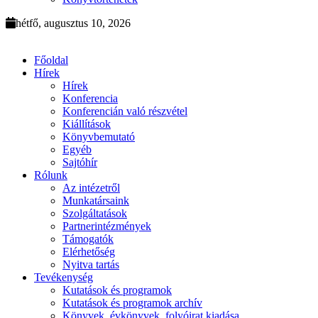
hétfő, augusztus 10, 2026
Főoldal
Hírek
Hírek
Konferencia
Konferencián való részvétel
Kiállítások
Könyvbemutató
Egyéb
Sajtóhír
Rólunk
Az intézetről
Munkatársaink
Szolgáltatások
Partnerintézmények
Támogatók
Elérhetőség
Nyitva tartás
Tevékenység
Kutatások és programok
Kutatások és programok archív
Könyvek, évkönyvek, folyóirat kiadása