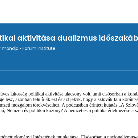
űves lakosság politikai aktivitása alacsony volt, amit elsősorban a kor
lesz, azonban felülírják ezt és azt jelzik, hogy a szlovák falu koránt
zeti mozgalom törekvéseihez. A podcastban érintett kutatás „A Szlovák
, Nemzeti és politikai közöny? A nemzet és a politika értelmezése a s
énettudományi Intézetének munkatársa. Elsősorban a nacionalizmus-elm