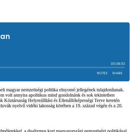
abeli magyar nemzetiségi politika elnyomó jellegének tulajdonítanak.
sem volt annyira apolitikus mind gondolnánk és sok tekintetben
 Köztársaság Helyreállítási és Ellenállóképességi Terve keretén
zlovák nyelvű vidéki lakosság körében a 19. század végén és a 20.
életekkel, a dualizmus kori magyarországi nemzetiségi politikával,