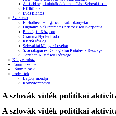
A kisebbségi kultúrák dokumentálása Szlovákiában
Kiállítások
Éves jelentés
Szerkezet
Bibliotheca Hungarica – kutatókönyvtár
Digitalizáló és Internetes Adatbázisok Központja
Etnológiai Központ
Gramma Nyelvi Iroda
Kiadói részleg
Szlovákiai Magyar Levéltár
Szociológiai és Demográfiai Kutatások Részlege
Történeti Kutatások Részlege
Könyváruház
Fórum Szemle
Fórum filmek
Podcastok
Bagoly mondja
Könyvtörténetek
A szlovák vidék politikai aktiv
A szlovák vidék politikai aktiv