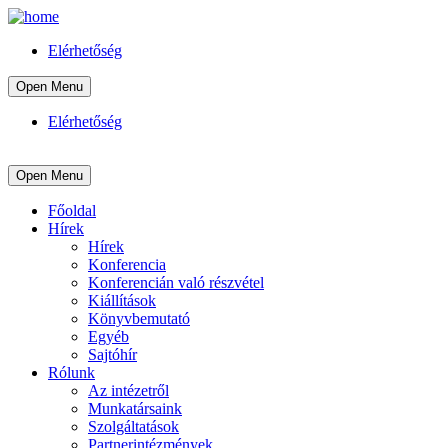
Elérhetőség
Open Menu
Elérhetőség
Open Menu
Főoldal
Hírek
Hírek
Konferencia
Konferencián való részvétel
Kiállítások
Könyvbemutató
Egyéb
Sajtóhír
Rólunk
Az intézetről
Munkatársaink
Szolgáltatások
Partnerintézmények