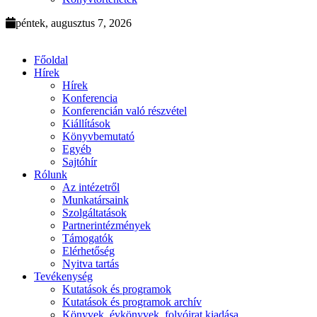
péntek, augusztus 7, 2026
Főoldal
Hírek
Hírek
Konferencia
Konferencián való részvétel
Kiállítások
Könyvbemutató
Egyéb
Sajtóhír
Rólunk
Az intézetről
Munkatársaink
Szolgáltatások
Partnerintézmények
Támogatók
Elérhetőség
Nyitva tartás
Tevékenység
Kutatások és programok
Kutatások és programok archív
Könyvek, évkönyvek, folyóirat kiadása