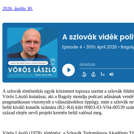
2026. április 30.
A szlovák történetírás egyik közismert toposza szerint a szlovák földm
Vörös László kutatásai, aki a Bagoly mondja podcast adásának vendége 
pragmatikusan viszonyult a választásokhoz éppúgy, mint a szlovák nem
belül kiváló kutatók számára (R2–R4) kiírt 09I03-03-V04-00539 számú
század elején nevű projekt keretén belül valósul meg.
Vörös László (1978), történész, a Szlovák Tudományos Akadémia Tört