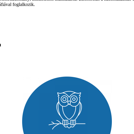
áfiával foglalkozik.
a