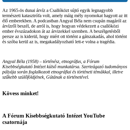
Az 1965-ös dunai árvíz a Csallóközt sújtó egyik legnagyobb
természeti katasztrófa volt, amely máig mély nyomokat hagyott az itt
élő emberekben. A podcastban Angyal Béla nem csupán magáról az
árvízről beszél, de arról is, hogy hogyan védekezett a csallóközi
ember évszázadokon át az árvizekkel szemben. A beszélgetésből
persze az is kiderül, hogy miért ott történt a gátszakadás, ahol történt
és szóba kerül az is, megakadályozható lett-e volna a tragédia.
Angyal Béla (1958) – történész, etnográfus, a Fórum
Kisebbségkutató Intézet külső munkatársa. Szerteágazó tudományos
pályája során foglalkozott etnográfiai és történeti témákkal, illetve
szűkebb szülőföldjének, Gútának a történetével.
Kövess minket!
A Fórum Kisebbségkutató Intézet YouTube
csatornája