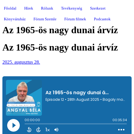
Főoldal
Hírek
Rólunk
Tevékenység
Szerkezet
Könyváruház
Fórum Szemle
Fórum filmek
Podcastok
Az 1965-ös nagy dunai árvíz
Az 1965-ös nagy dunai árvíz
2025. augusztus 28.