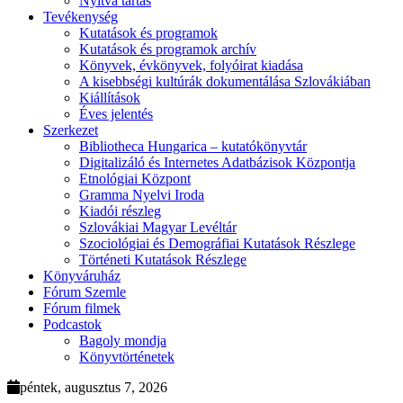
Nyitva tartás
Tevékenység
Kutatások és programok
Kutatások és programok archív
Könyvek, évkönyvek, folyóirat kiadása
A kisebbségi kultúrák dokumentálása Szlovákiában
Kiállítások
Éves jelentés
Szerkezet
Bibliotheca Hungarica – kutatókönyvtár
Digitalizáló és Internetes Adatbázisok Központja
Etnológiai Központ
Gramma Nyelvi Iroda
Kiadói részleg
Szlovákiai Magyar Levéltár
Szociológiai és Demográfiai Kutatások Részlege
Történeti Kutatások Részlege
Könyváruház
Fórum Szemle
Fórum filmek
Podcastok
Bagoly mondja
Könyvtörténetek
péntek, augusztus 7, 2026