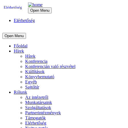
Elérhetőség
Open Menu
Elérhetőség
Open Menu
Főoldal
Hírek
Hírek
Konferencia
Konferencián való részvétel
Kiállítások
Könyvbemutató
Egyéb
Sajtóhír
Rólunk
Az intézetről
Munkatársaink
Szolgáltatások
Partnerintézmények
Támogatók
Elérhetőség