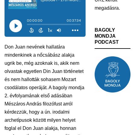
megadásra.
BAGOLY
MONDJA
PODCAST
Don Juan nevének hallatára
mindenkinek a nőcsábász alakja
ugrik be, még azoknak is, akik nem
olvastak egyetlen Din Juan történetet
és nem hallották sohasem Mozart
csodálatos operáját. A bagoly mondja
2. évfolyamának első adásában
Mészáros András filozófust arról
kérdezzük, hogy a ún. irodalmi
archetípusok között milyen helyet
foglal el Don Juan alakja, honnan