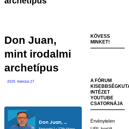
archetípus
KÖVESS
Don Juan,
MINKET!
mint irodalmi
archetípus
A FÓRUM
2025. március 27.
KISEBBSÉGKUT
INTÉZET
YOUTUBE
CSATORNÁJA
Érvénytelen
URL került