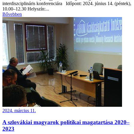
interdiszciplináris konferenciára Időpont: 2024. június 14. (péntek),
10.00–12.30 Helyszín:...
Bővebben
2024. március 11.
A szlovákiai magyarok politikai magatartása 2020–
2023