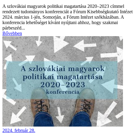
A szlovákiai magyarok politikai magatartása 2020–2023 címmel
rendezett tudományos konferenciát a Fórum Kisebbségkutató Intézet
2024. március 1-jén, Somorján, a Fórum Intézet székházában. A
konferencia lehetőséget kívánt nyújtani ahhoz, hogy szakmai
párbeszéd...
Bővebben
2024. február 28.