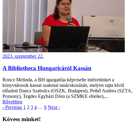
2023. szeptember 22.
A Bibliotheca Hungaricáról Kassán
Roncz Melinda, a BH igazgatója képviselte intézetünket a
könyvtárosok kassai szakmai tanácskozásán, melyen rajta kívül
előadott Dancs Szabolcs (OSZK, Budapest), Pethő Andrea (SZTA,
Pozsony), Tegdes Egyházi Dóra (a SZMKE elnöke),...
Bővebben
‹ Previous
1
2
3
4
…
9
Next ›
Kövess minket!