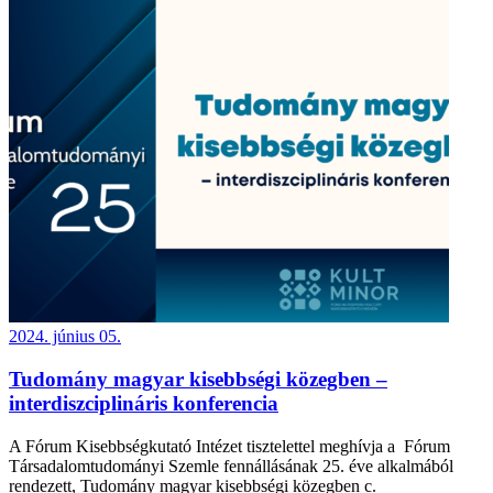
2024. június 05.
Tudomány magyar kisebbségi közegben –
interdiszciplináris konferencia
A Fórum Kisebbségkutató Intézet tisztelettel meghívja a Fórum
Társadalomtudományi Szemle fennállásának 25. éve alkalmából
rendezett, Tudomány magyar kisebbségi közegben c.