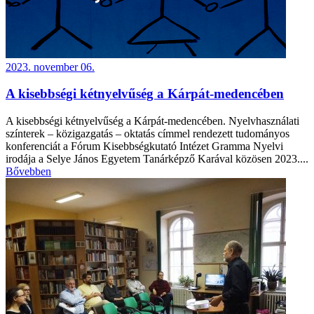
2023. november 06.
A kisebbségi kétnyelvűség a Kárpát-medencében
A kisebbségi kétnyelvűség a Kárpát-medencében. Nyelvhasználati
színterek – közigazgatás – oktatás címmel rendezett tudományos
konferenciát a Fórum Kisebbségkutató Intézet Gramma Nyelvi
irodája a Selye János Egyetem Tanárképző Karával közösen 2023....
Bővebben