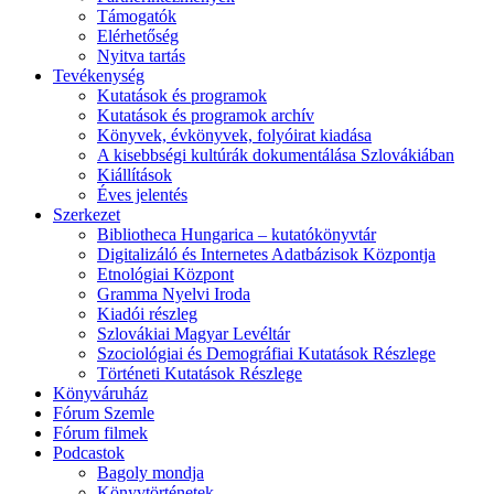
Támogatók
Elérhetőség
Nyitva tartás
Tevékenység
Kutatások és programok
Kutatások és programok archív
Könyvek, évkönyvek, folyóirat kiadása
A kisebbségi kultúrák dokumentálása Szlovákiában
Kiállítások
Éves jelentés
Szerkezet
Bibliotheca Hungarica – kutatókönyvtár
Digitalizáló és Internetes Adatbázisok Központja
Etnológiai Központ
Gramma Nyelvi Iroda
Kiadói részleg
Szlovákiai Magyar Levéltár
Szociológiai és Demográfiai Kutatások Részlege
Történeti Kutatások Részlege
Könyváruház
Fórum Szemle
Fórum filmek
Podcastok
Bagoly mondja
Könyvtörténetek