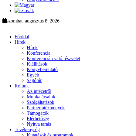
szombat, augusztus 8, 2026
Főoldal
Hírek
Hírek
Konferencia
Konferencián való részvétel
Kiállítások
Könyvbemutató
Egyéb
Sajtóhír
Rólunk
Az intézetről
Munkatársaink
Szolgáltatások
Partnerintézmények
Támogatók
Elérhetőség
Nyitva tartás
Tevékenység
Kutatások és programok