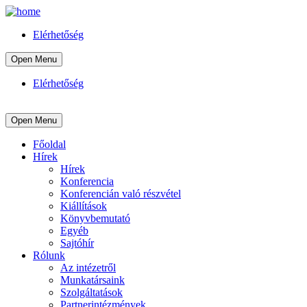
Elérhetőség
Open Menu
Elérhetőség
Open Menu
Főoldal
Hírek
Hírek
Konferencia
Konferencián való részvétel
Kiállítások
Könyvbemutató
Egyéb
Sajtóhír
Rólunk
Az intézetről
Munkatársaink
Szolgáltatások
Partnerintézmények