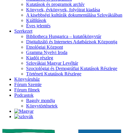
Kutatások és programok archív
Könyvek, évkönyvek, folyóirat kiadása
A kisebbségi kultúrák dokumentálása Szlovákiában
Kiállítások
Éves jelentés
Szerkezet
Bibliotheca Hungarica – kutatókönyvtár
Digitalizáló és Internetes Adatbázisok Központja
Etnológiai Központ
Gramma Nyelvi Iroda
Kiadói részleg
Szlovákiai Magyar Levéltár
Szociológiai és Demográfiai Kutatások Részlege
Történeti Kutatások Részlege
Könyváruház
Fórum Szemle
Fórum filmek
Podcastok
Bagoly mondja
Könyvtörténetek