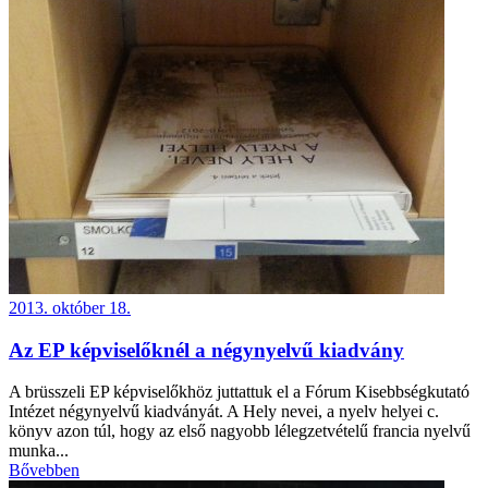
2013. október 18.
Az EP képviselőknél a négynyelvű kiadvány
A brüsszeli EP képviselőkhöz juttattuk el a Fórum Kisebbségkutató
Intézet négynyelvű kiadványát. A Hely nevei, a nyelv helyei c.
könyv azon túl, hogy az első nagyobb lélegzetvételű francia nyelvű
munka...
Bővebben