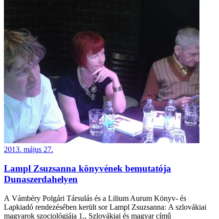
2013. május 27.
Lampl Zsuzsanna könyvének bemutatója
Dunaszerdahelyen
A Vámbéry Polgári Társulás és a Lilium Aurum Könyv- és
Lapkiadó rendezésében került sor Lampl Zsuzsanna: A szlovákiai
magyarok szociológiája 1., Szlovákiai és magyar című