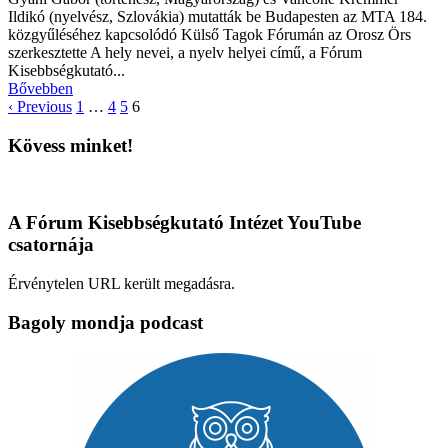
Ildikó (nyelvész, Szlovákia) mutatták be Budapesten az MTA 184.
közgyűléséhez kapcsolódó Külső Tagok Fórumán az Orosz Örs
szerkesztette A hely nevei, a nyelv helyei című, a Fórum
Kisebbségkutató...
Bővebben
‹ Previous
1
…
4
5
6
Kövess minket!
A Fórum Kisebbségkutató Intézet YouTube
csatornája
Érvénytelen URL került megadásra.
Bagoly mondja podcast