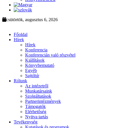
csütörtök, augusztus 6, 2026
Főoldal
Hírek
Hírek
Konferencia
Konferencián való részvétel
Kiállítások
Könyvbemutató
Egyéb
Sajtóhír
Rólunk
Az intézetről
Munkatársaink
Szolgáltatások
Partnerintézmények
Támogatók
Elérhetőség
Nyitva tartás
Tevékenység
Kutatások és programok