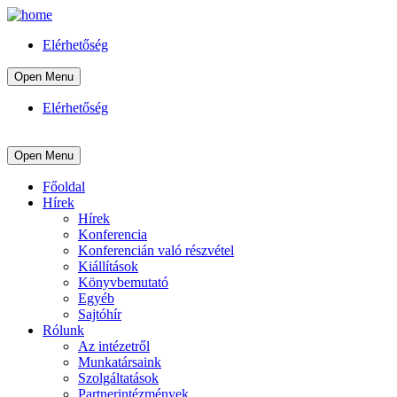
Elérhetőség
Open Menu
Elérhetőség
Open Menu
Főoldal
Hírek
Hírek
Konferencia
Konferencián való részvétel
Kiállítások
Könyvbemutató
Egyéb
Sajtóhír
Rólunk
Az intézetről
Munkatársaink
Szolgáltatások
Partnerintézmények