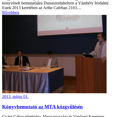
könyvének bemutatójára Dunaszerdahelyen a Vámbéry Irodalmi
Estek 2013 keretében az Arthe Cafeban 2103....
Bővebben
2013. május 01.
Könyvbemutató az MTA közgyűlésén
Gyáni Gábor (történész, Magyarország) és Vančoné Kremmer