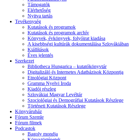
Támogatók
Elérhetőség
Nyitva tartás
Tevékenység
Kutatások és programok
Kutatások és programok archív
Könyvek, évkönyvek, folyóirat kiadása
A kisebbségi kultúrák dokumentálása Szlovákiában
Kiállítások
Éves jelentés
Szerkezet
Bibliotheca Hungarica – kutatókönyvtár
Digitalizáló és Internetes Adatbázisok Központja
Etnológiai Központ
Gramma Nyelvi Iroda
Kiadói részleg
Szlovákiai Magyar Levéltár
Szociológiai és Demográfiai Kutatások Részlege
Történeti Kutatások Részlege
Könyváruház
Fórum Szemle
Fórum filmek
Podcastok
Bagoly mondja
Könyvtörténetek