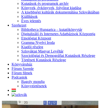
Kutatások és programok archív
Könyvek, évkönyvek, folyóirat kiadása
A kisebbségi kultúrák dokumentálása Szlovákiában
Kiállítások
Éves jelentés
Szerkezet
Bibliotheca Hungarica – kutatókönyvtár
Digitalizáló és Internetes Adatbázisok Központja
Etnológiai Központ
Gramma Nyelvi Iroda
Kiadói részleg
Szlovákiai Magyar Levéltár
Szociológiai és Demográfiai Kutatások Részlege
Történeti Kutatások Részlege
Könyváruház
Fórum Szemle
Fórum filmek
Podcastok
Bagoly mondja
Könyvtörténetek