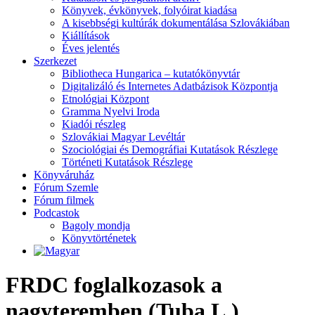
Könyvek, évkönyvek, folyóirat kiadása
A kisebbségi kultúrák dokumentálása Szlovákiában
Kiállítások
Éves jelentés
Szerkezet
Bibliotheca Hungarica – kutatókönyvtár
Digitalizáló és Internetes Adatbázisok Központja
Etnológiai Központ
Gramma Nyelvi Iroda
Kiadói részleg
Szlovákiai Magyar Levéltár
Szociológiai és Demográfiai Kutatások Részlege
Történeti Kutatások Részlege
Könyváruház
Fórum Szemle
Fórum filmek
Podcastok
Bagoly mondja
Könyvtörténetek
FRDC foglalkozasok a
nagyteremben (Tuba L.)