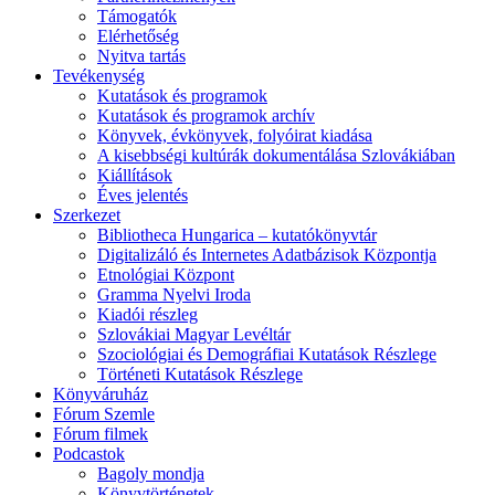
Támogatók
Elérhetőség
Nyitva tartás
Tevékenység
Kutatások és programok
Kutatások és programok archív
Könyvek, évkönyvek, folyóirat kiadása
A kisebbségi kultúrák dokumentálása Szlovákiában
Kiállítások
Éves jelentés
Szerkezet
Bibliotheca Hungarica – kutatókönyvtár
Digitalizáló és Internetes Adatbázisok Központja
Etnológiai Központ
Gramma Nyelvi Iroda
Kiadói részleg
Szlovákiai Magyar Levéltár
Szociológiai és Demográfiai Kutatások Részlege
Történeti Kutatások Részlege
Könyváruház
Fórum Szemle
Fórum filmek
Podcastok
Bagoly mondja
Könyvtörténetek