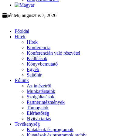
péntek, augusztus 7, 2026
Főoldal
Hírek
Hírek
Konferencia
Konferencián való részvétel
Kiállítások
Könyvbemutató
Egyéb
Sajtóhír
Rólunk
Az intézetről
Munkatársaink
Szolgáltatások
Partnerintézmények
Támogatók
Elérhetőség
Nyitva tartás
Tevékenység
Kutatások és programok
Kutatások és programok archív