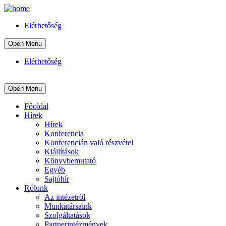
Elérhetőség
Open Menu
Elérhetőség
Open Menu
Főoldal
Hírek
Hírek
Konferencia
Konferencián való részvétel
Kiállítások
Könyvbemutató
Egyéb
Sajtóhír
Rólunk
Az intézetről
Munkatársaink
Szolgáltatások
Partnerintézmények