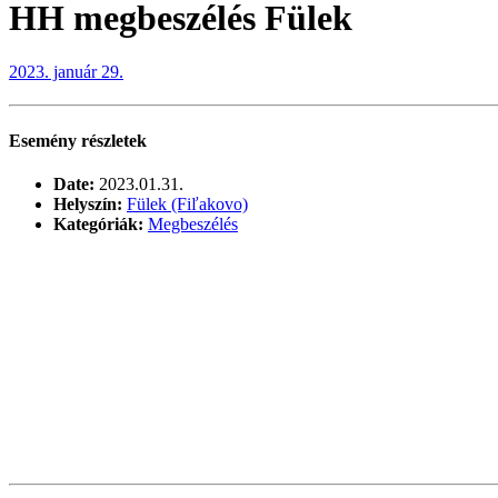
HH megbeszélés Fülek
2023. január 29.
Esemény részletek
Date:
2023.01.31.
Helyszín:
Fülek (Fiľakovo)
Kategóriák:
Megbeszélés