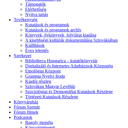
Támogatók
Elérhetőség
Nyitva tartás
Tevékenység
Kutatások és programok
Kutatások és programok archív
Könyvek, évkönyvek, folyóirat kiadása
A kisebbségi kultúrák dokumentálása Szlovákiában
Kiállítások
Éves jelentés
Szerkezet
Bibliotheca Hungarica – kutatókönyvtár
Digitalizáló és Internetes Adatbázisok Központja
Etnológiai Központ
Gramma Nyelvi Iroda
Kiadói részleg
Szlovákiai Magyar Levéltár
Szociológiai és Demográfiai Kutatások Részlege
Történeti Kutatások Részlege
Könyváruház
Fórum Szemle
Fórum filmek
Podcastok
Bagoly mondja
Könyvtörténetek