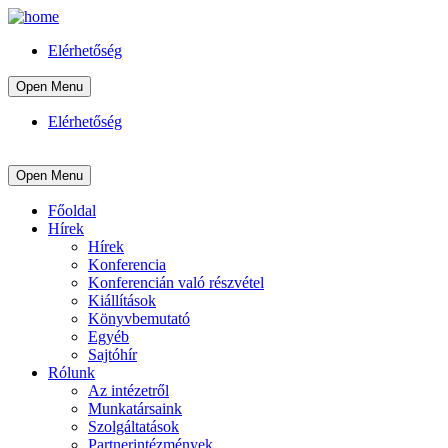
Elérhetőség
Open Menu
Elérhetőség
Open Menu
Főoldal
Hírek
Hírek
Konferencia
Konferencián való részvétel
Kiállítások
Könyvbemutató
Egyéb
Sajtóhír
Rólunk
Az intézetről
Munkatársaink
Szolgáltatások
Partnerintézmények