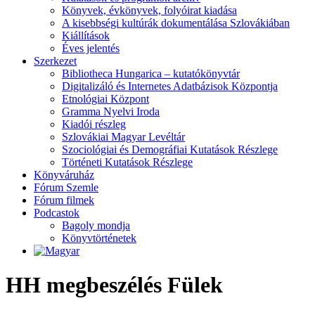
Könyvek, évkönyvek, folyóirat kiadása
A kisebbségi kultúrák dokumentálása Szlovákiában
Kiállítások
Éves jelentés
Szerkezet
Bibliotheca Hungarica – kutatókönyvtár
Digitalizáló és Internetes Adatbázisok Központja
Etnológiai Központ
Gramma Nyelvi Iroda
Kiadói részleg
Szlovákiai Magyar Levéltár
Szociológiai és Demográfiai Kutatások Részlege
Történeti Kutatások Részlege
Könyváruház
Fórum Szemle
Fórum filmek
Podcastok
Bagoly mondja
Könyvtörténetek
HH megbeszélés Fülek