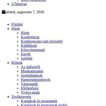
péntek, augusztus 7, 2026
Főoldal
Hírek
Hírek
Konferencia
Konferencián való részvétel
Kiállítások
Könyvbemutató
Egyéb
Sajtóhír
Rólunk
Az intézetről
Munkatársaink
Szolgáltatások
Partnerintézmények
Támogatók
Elérhetőség
Nyitva tartás
Tevékenység
Kutatások és programok
Kutatások és programok archív