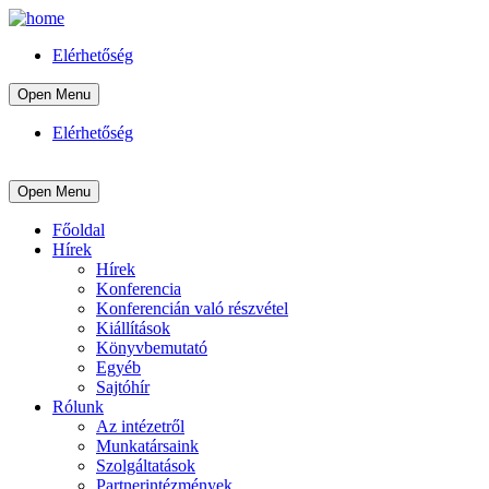
Elérhetőség
Open Menu
Elérhetőség
Open Menu
Főoldal
Hírek
Hírek
Konferencia
Konferencián való részvétel
Kiállítások
Könyvbemutató
Egyéb
Sajtóhír
Rólunk
Az intézetről
Munkatársaink
Szolgáltatások
Partnerintézmények