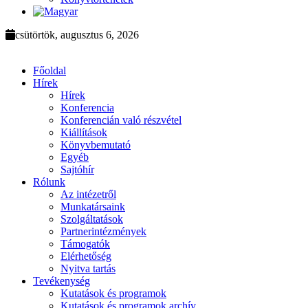
csütörtök, augusztus 6, 2026
Főoldal
Hírek
Hírek
Konferencia
Konferencián való részvétel
Kiállítások
Könyvbemutató
Egyéb
Sajtóhír
Rólunk
Az intézetről
Munkatársaink
Szolgáltatások
Partnerintézmények
Támogatók
Elérhetőség
Nyitva tartás
Tevékenység
Kutatások és programok
Kutatások és programok archív