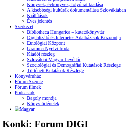
Könyvek, évkönyvek, folyóirat kiadása
A kisebbségi kultúrák dokumentálása Szlovákiában
Kiállítások
Éves jelentés
Szerkezet
Bibliotheca Hungarica – kutatókönyvtár
Digitalizáló és Internetes Adatbázisok Központja
Etnológiai Központ
Gramma Nyelvi Iroda
Kiadói részleg
Szlovákiai Magyar Levéltár
Szociológiai és Demográfiai Kutatások Részlege
Történeti Kutatások Részlege
Könyváruház
Fórum Szemle
Fórum filmek
Podcastok
Bagoly mondja
Könyvtörténetek
Konki: Forum DIGI