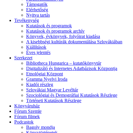
Támogatók
Elérhetőség
Nyitva tartás
Tevékenység
Kutatások és programok
Kutatások és programok archív
Könyvek, évkönyvek, folyóirat kiadása
A kisebbségi kultúrák dokumentálása Szlovákiában
Kiállítások
Éves jelentés
Szerkezet
Bibliotheca Hungarica – kutatókönyvtár
Digitalizáló és Internetes Adatbázisok Központja
Etnológiai Központ
Gramma Nyelvi Iroda
Kiadói részleg
Szlovákiai Magyar Levéltár
Szociológiai és Demográfiai Kutatások Részlege
Történeti Kutatások Részlege
Könyváruház
Fórum Szemle
Fórum filmek
Podcastok
Bagoly mondja
Könyvtörténetek