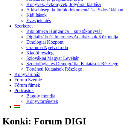
Könyvek, évkönyvek, folyóirat kiadása
A kisebbségi kultúrák dokumentálása Szlovákiában
Kiállítások
Éves jelentés
Szerkezet
Bibliotheca Hungarica – kutatókönyvtár
Digitalizáló és Internetes Adatbázisok Központja
Etnológiai Központ
Gramma Nyelvi Iroda
Kiadói részleg
Szlovákiai Magyar Levéltár
Szociológiai és Demográfiai Kutatások Részlege
Történeti Kutatások Részlege
Könyváruház
Fórum Szemle
Fórum filmek
Podcastok
Bagoly mondja
Könyvtörténetek
Konki: Forum DIGI