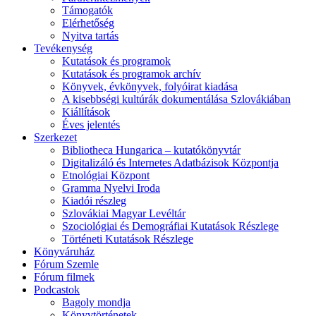
Támogatók
Elérhetőség
Nyitva tartás
Tevékenység
Kutatások és programok
Kutatások és programok archív
Könyvek, évkönyvek, folyóirat kiadása
A kisebbségi kultúrák dokumentálása Szlovákiában
Kiállítások
Éves jelentés
Szerkezet
Bibliotheca Hungarica – kutatókönyvtár
Digitalizáló és Internetes Adatbázisok Központja
Etnológiai Központ
Gramma Nyelvi Iroda
Kiadói részleg
Szlovákiai Magyar Levéltár
Szociológiai és Demográfiai Kutatások Részlege
Történeti Kutatások Részlege
Könyváruház
Fórum Szemle
Fórum filmek
Podcastok
Bagoly mondja
Könyvtörténetek