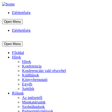
Elérhetőség
Open Menu
Elérhetőség
Open Menu
Főoldal
Hírek
Hírek
Konferencia
Konferencián való részvétel
Kiállítások
Könyvbemutató
Egyéb
Sajtóhír
Rólunk
Az intézetről
Munkatársaink
Szolgáltatások
Partnerintézmények