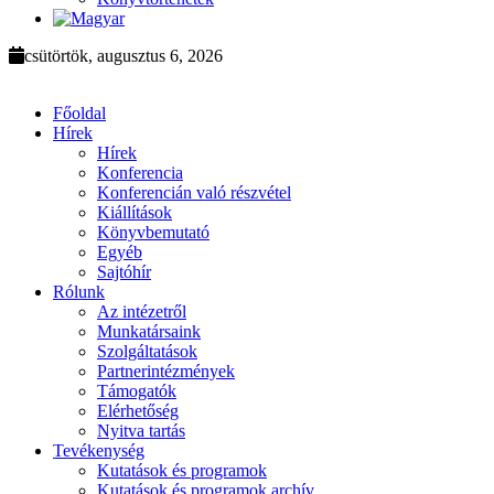
csütörtök, augusztus 6, 2026
Főoldal
Hírek
Hírek
Konferencia
Konferencián való részvétel
Kiállítások
Könyvbemutató
Egyéb
Sajtóhír
Rólunk
Az intézetről
Munkatársaink
Szolgáltatások
Partnerintézmények
Támogatók
Elérhetőség
Nyitva tartás
Tevékenység
Kutatások és programok
Kutatások és programok archív