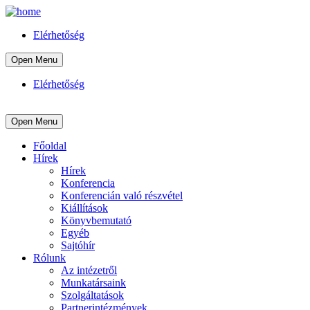
Elérhetőség
Open Menu
Elérhetőség
Open Menu
Főoldal
Hírek
Hírek
Konferencia
Konferencián való részvétel
Kiállítások
Könyvbemutató
Egyéb
Sajtóhír
Rólunk
Az intézetről
Munkatársaink
Szolgáltatások
Partnerintézmények