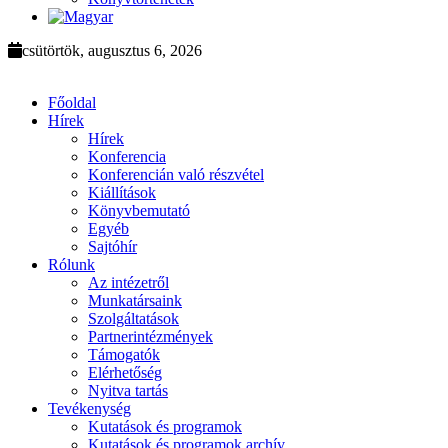
csütörtök, augusztus 6, 2026
Főoldal
Hírek
Hírek
Konferencia
Konferencián való részvétel
Kiállítások
Könyvbemutató
Egyéb
Sajtóhír
Rólunk
Az intézetről
Munkatársaink
Szolgáltatások
Partnerintézmények
Támogatók
Elérhetőség
Nyitva tartás
Tevékenység
Kutatások és programok
Kutatások és programok archív