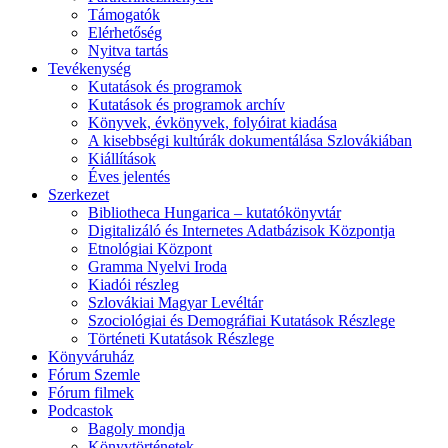
Támogatók
Elérhetőség
Nyitva tartás
Tevékenység
Kutatások és programok
Kutatások és programok archív
Könyvek, évkönyvek, folyóirat kiadása
A kisebbségi kultúrák dokumentálása Szlovákiában
Kiállítások
Éves jelentés
Szerkezet
Bibliotheca Hungarica – kutatókönyvtár
Digitalizáló és Internetes Adatbázisok Központja
Etnológiai Központ
Gramma Nyelvi Iroda
Kiadói részleg
Szlovákiai Magyar Levéltár
Szociológiai és Demográfiai Kutatások Részlege
Történeti Kutatások Részlege
Könyváruház
Fórum Szemle
Fórum filmek
Podcastok
Bagoly mondja
Könyvtörténetek