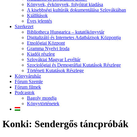
Könyvek, évkönyvek, folyóirat kiadása
A kisebbségi kultúrák dokumentálása Szlovákiában
Kiállítások
Éves jelentés
Szerkezet
Bibliotheca Hungarica – kutatókönyvtár
Digitalizáló és Internetes Adatbázisok Központja
Etnológiai Központ
Gramma Nyelvi Iroda
Kiadói részleg
Szlovákiai Magyar Levéltár
Szociológiai és Demográfiai Kutatások Részlege
Történeti Kutatások Részlege
Könyváruház
Fórum Szemle
Fórum filmek
Podcastok
Bagoly mondja
Könyvtörténetek
Konki: Sendergős táncpróbák