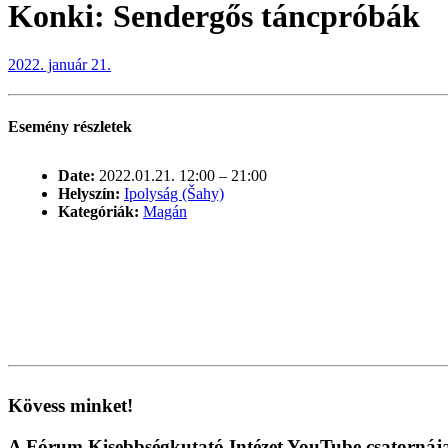
Konki: Sendergős táncpróbák
2022. január 21.
Esemény részletek
Date:
2022.01.21. 12:00
–
21:00
Helyszín:
Ipolyság (Šahy)
Kategóriák:
Magán
Kövess minket!
A Fórum Kisebbségkutató Intézet YouTube csatornáj