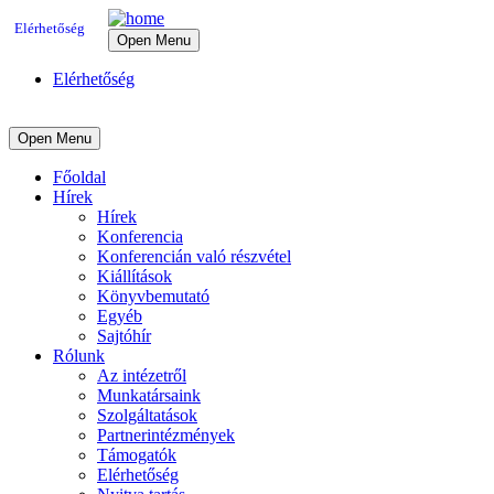
Elérhetőség
Open Menu
Elérhetőség
Open Menu
Főoldal
Hírek
Hírek
Konferencia
Konferencián való részvétel
Kiállítások
Könyvbemutató
Egyéb
Sajtóhír
Rólunk
Az intézetről
Munkatársaink
Szolgáltatások
Partnerintézmények
Támogatók
Elérhetőség