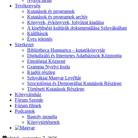
Nyitva tartás
Tevékenység
Kutatások és programok
Kutatások és programok archív
Könyvek, évkönyvek, folyóirat kiadása
A kisebbségi kultúrák dokumentálása Szlovákiában
Kiállítások
Éves jelentés
Szerkezet
Bibliotheca Hungarica – kutatókönyvtár
Digitalizáló és Internetes Adatbázisok Központja
Etnológiai Központ
Gramma Nyelvi Iroda
Kiadói részleg
Szlovákiai Magyar Levéltár
Szociológiai és Demográfiai Kutatások Részlege
Történeti Kutatások Részlege
Könyváruház
Fórum Szemle
Fórum filmek
Podcastok
Bagoly mondja
Könyvtörténetek