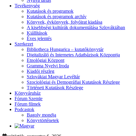
Nyitva tartás
Tevékenység
Kutatások és programok
Kutatások és programok archív
Könyvek, évkönyvek, folyóirat kiadása
A kisebbségi kultúrák dokumentálása Szlovákiában
Kiállítások
Éves jelentés
Szerkezet
Bibliotheca Hungarica – kutatókönyvtár
Digitalizáló és Internetes Adatbázisok Központja
Etnológiai Központ
Gramma Nyelvi Iroda
Kiadói részleg
Szlovákiai Magyar Levéltár
Szociológiai és Demográfiai Kutatások Részlege
Történeti Kutatások Részlege
Könyváruház
Fórum Szemle
Fórum filmek
Podcastok
Bagoly mondja
Könyvtörténetek