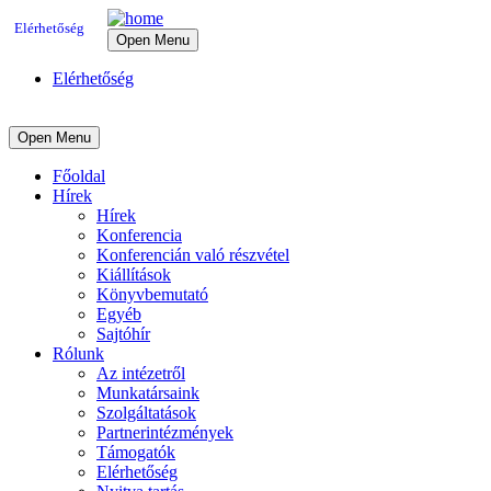
Elérhetőség
Open Menu
Elérhetőség
Open Menu
Főoldal
Hírek
Hírek
Konferencia
Konferencián való részvétel
Kiállítások
Könyvbemutató
Egyéb
Sajtóhír
Rólunk
Az intézetről
Munkatársaink
Szolgáltatások
Partnerintézmények
Támogatók
Elérhetőség