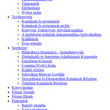
Támogatók
Elérhetőség
Nyitva tartás
Tevékenység
Kutatások és programok
Kutatások és programok archív
Könyvek, évkönyvek, folyóirat kiadása
A kisebbségi kultúrák dokumentálása Szlovákiában
Kiállítások
Éves jelentés
Szerkezet
Bibliotheca Hungarica – kutatókönyvtár
Digitalizáló és Internetes Adatbázisok Központja
Etnológiai Központ
Gramma Nyelvi Iroda
Kiadói részleg
Szlovákiai Magyar Levéltár
Szociológiai és Demográfiai Kutatások Részlege
Történeti Kutatások Részlege
Könyváruház
Fórum Szemle
Fórum filmek
Podcastok
Bagoly mondja
Könyvtörténetek