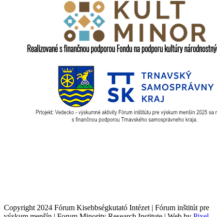
Copyright 2024 Fórum Kisebbségkutató Intézet | Fórum inštitút pre
výskum menšín | Forum Minority Research Institute | Web by
Pixel