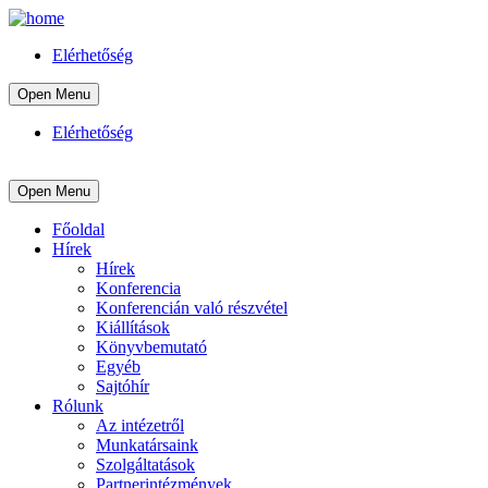
Elérhetőség
Open Menu
Elérhetőség
Open Menu
Főoldal
Hírek
Hírek
Konferencia
Konferencián való részvétel
Kiállítások
Könyvbemutató
Egyéb
Sajtóhír
Rólunk
Az intézetről
Munkatársaink
Szolgáltatások
Partnerintézmények