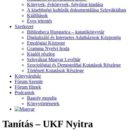
Könyvek, évkönyvek, folyóirat kiadása
A kisebbségi kultúrák dokumentálása Szlovákiában
Kiállítások
Éves jelentés
Szerkezet
Bibliotheca Hungarica – kutatókönyvtár
Digitalizáló és Internetes Adatbázisok Központja
Etnológiai Központ
Gramma Nyelvi Iroda
Kiadói részleg
Szlovákiai Magyar Levéltár
Szociológiai és Demográfiai Kutatások Részlege
Történeti Kutatások Részlege
Könyváruház
Fórum Szemle
Fórum filmek
Podcastok
Bagoly mondja
Könyvtörténetek
Tanítás – UKF Nyitra