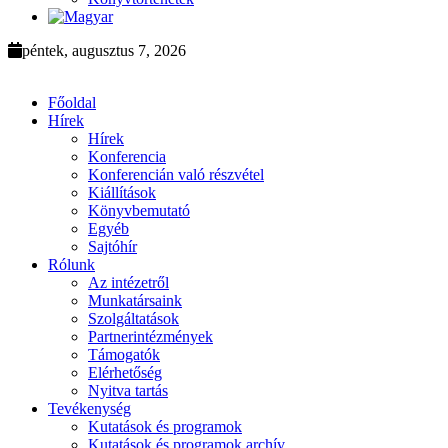
péntek, augusztus 7, 2026
Főoldal
Hírek
Hírek
Konferencia
Konferencián való részvétel
Kiállítások
Könyvbemutató
Egyéb
Sajtóhír
Rólunk
Az intézetről
Munkatársaink
Szolgáltatások
Partnerintézmények
Támogatók
Elérhetőség
Nyitva tartás
Tevékenység
Kutatások és programok
Kutatások és programok archív