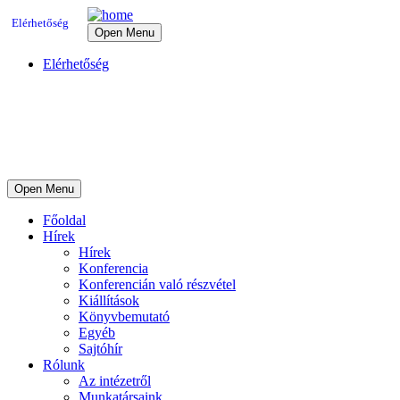
Elérhetőség
Open Menu
Elérhetőség
Open Menu
Főoldal
Hírek
Hírek
Konferencia
Konferencián való részvétel
Kiállítások
Könyvbemutató
Egyéb
Sajtóhír
Rólunk
Az intézetről
Munkatársaink