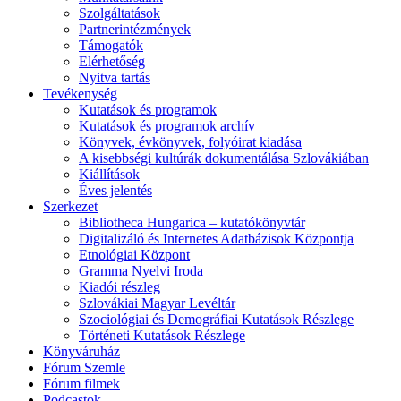
Szolgáltatások
Partnerintézmények
Támogatók
Elérhetőség
Nyitva tartás
Tevékenység
Kutatások és programok
Kutatások és programok archív
Könyvek, évkönyvek, folyóirat kiadása
A kisebbségi kultúrák dokumentálása Szlovákiában
Kiállítások
Éves jelentés
Szerkezet
Bibliotheca Hungarica – kutatókönyvtár
Digitalizáló és Internetes Adatbázisok Központja
Etnológiai Központ
Gramma Nyelvi Iroda
Kiadói részleg
Szlovákiai Magyar Levéltár
Szociológiai és Demográfiai Kutatások Részlege
Történeti Kutatások Részlege
Könyváruház
Fórum Szemle
Fórum filmek
Podcastok