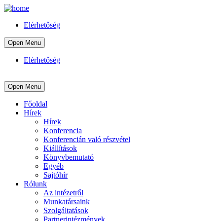
Elérhetőség
Open Menu
Elérhetőség
Open Menu
Főoldal
Hírek
Hírek
Konferencia
Konferencián való részvétel
Kiállítások
Könyvbemutató
Egyéb
Sajtóhír
Rólunk
Az intézetről
Munkatársaink
Szolgáltatások
Partnerintézmények