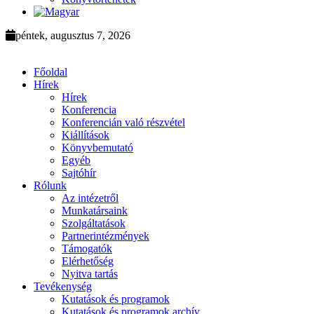
péntek, augusztus 7, 2026
Főoldal
Hírek
Hírek
Konferencia
Konferencián való részvétel
Kiállítások
Könyvbemutató
Egyéb
Sajtóhír
Rólunk
Az intézetről
Munkatársaink
Szolgáltatások
Partnerintézmények
Támogatók
Elérhetőség
Nyitva tartás
Tevékenység
Kutatások és programok
Kutatások és programok archív