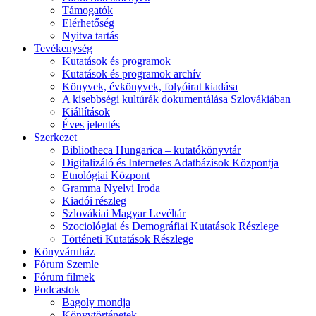
Támogatók
Elérhetőség
Nyitva tartás
Tevékenység
Kutatások és programok
Kutatások és programok archív
Könyvek, évkönyvek, folyóirat kiadása
A kisebbségi kultúrák dokumentálása Szlovákiában
Kiállítások
Éves jelentés
Szerkezet
Bibliotheca Hungarica – kutatókönyvtár
Digitalizáló és Internetes Adatbázisok Központja
Etnológiai Központ
Gramma Nyelvi Iroda
Kiadói részleg
Szlovákiai Magyar Levéltár
Szociológiai és Demográfiai Kutatások Részlege
Történeti Kutatások Részlege
Könyváruház
Fórum Szemle
Fórum filmek
Podcastok
Bagoly mondja
Könyvtörténetek