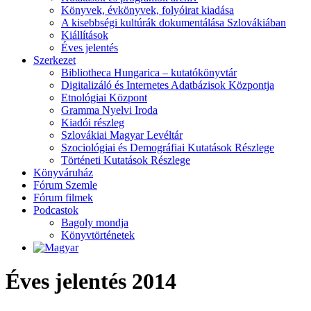
Könyvek, évkönyvek, folyóirat kiadása
A kisebbségi kultúrák dokumentálása Szlovákiában
Kiállítások
Éves jelentés
Szerkezet
Bibliotheca Hungarica – kutatókönyvtár
Digitalizáló és Internetes Adatbázisok Központja
Etnológiai Központ
Gramma Nyelvi Iroda
Kiadói részleg
Szlovákiai Magyar Levéltár
Szociológiai és Demográfiai Kutatások Részlege
Történeti Kutatások Részlege
Könyváruház
Fórum Szemle
Fórum filmek
Podcastok
Bagoly mondja
Könyvtörténetek
Éves jelentés 2014