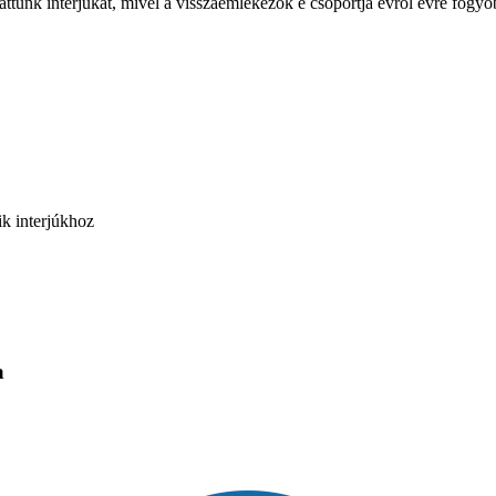
attunk interjúkat, mivel a visszaemlékezők e csoportja évről évre fogyó
ik interjúkhoz
a