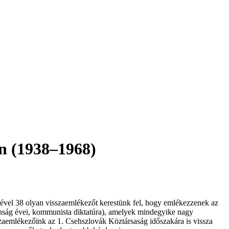
án (1938–1968)
égével 38 olyan visszaemlékezőt kerestünk fel, hogy emlékezzenek az
lanság évei, kommunista diktatúra), amelyek mindegyike nagy
szaemlékezőink az 1. Csehszlovák Köztársaság időszakára is vissza