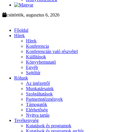
csütörtök, augusztus 6, 2026
Főoldal
Hírek
Hírek
Konferencia
Konferencián való részvétel
Kiállítások
Könyvbemutató
Egyéb
Sajtóhír
Rólunk
Az intézetről
Munkatársaink
Szolgáltatások
Partnerintézmények
Támogatók
Elérhetőség
Nyitva tartás
Tevékenység
Kutatások és programok
Kutatások és programok archív