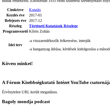
tudtak emlékezni. Elsősorban 1935 előtti születésű személyekkel folyt
Címkézve
Kutatás
Kezdés éve
2017-01
Befejezés éve
2017-12
Részleg
Történeti Kutatások Részlege
Programvezető
Kőrös Zoltán
-a visszaemlékezők felkeresése, interjúk
Idei terv
-a hanganyag átírása, kérdések kidolgozása a másod
Kövess minket!
A Fórum Kisebbségkutató Intézet YouTube csatornáj
Érvénytelen URL került megadásra.
Bagoly mondja podcast