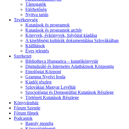
Támogatók
Elérhetőség
Nyitva tartás
Tevékenység
Kutatások és programok
Kutatások és programok archív
Könyvek, évkönyvek, folyóirat kiadása
A kisebbségi kultúrák dokumentálása Szlovákiában
Kiállítások
Éves jelentés
Szerkezet
Bibliotheca Hungarica – kutatókönyvtár
Digitalizáló és Internetes Adatbázisok Központja
Etnológiai Központ
Gramma Nyelvi Iroda
Kiadói részleg
Szlovákiai Magyar Levéltár
Szociológiai és Demográfiai Kutatások Részlege
Történeti Kutatások Részlege
Könyváruház
Fórum Szemle
Fórum filmek
Podcastok
Bagoly mondja
Könyvtörténetek