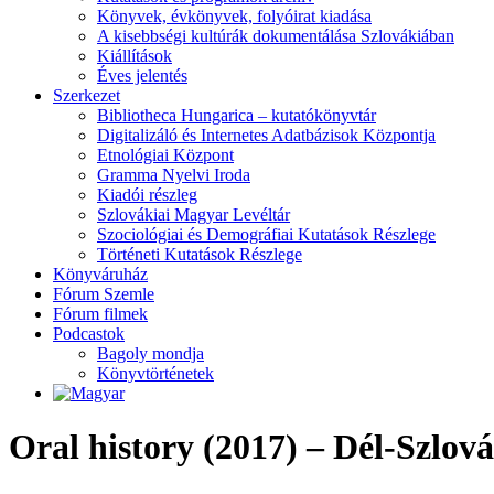
Könyvek, évkönyvek, folyóirat kiadása
A kisebbségi kultúrák dokumentálása Szlovákiában
Kiállítások
Éves jelentés
Szerkezet
Bibliotheca Hungarica – kutatókönyvtár
Digitalizáló és Internetes Adatbázisok Központja
Etnológiai Központ
Gramma Nyelvi Iroda
Kiadói részleg
Szlovákiai Magyar Levéltár
Szociológiai és Demográfiai Kutatások Részlege
Történeti Kutatások Részlege
Könyváruház
Fórum Szemle
Fórum filmek
Podcastok
Bagoly mondja
Könyvtörténetek
Oral history (2017) – Dél-Szlov