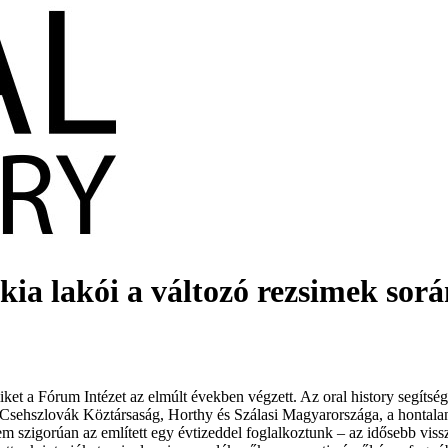
ákia lakói a változó rezsimek sor
miket a Fórum Intézet az elmúlt években végzett. Az oral history segíts
(1. Csehszlovák Köztársaság, Horthy és Szálasi Magyarországa, a honta
em szigorúan az említett egy évtizeddel foglalkoztunk – az idősebb vis