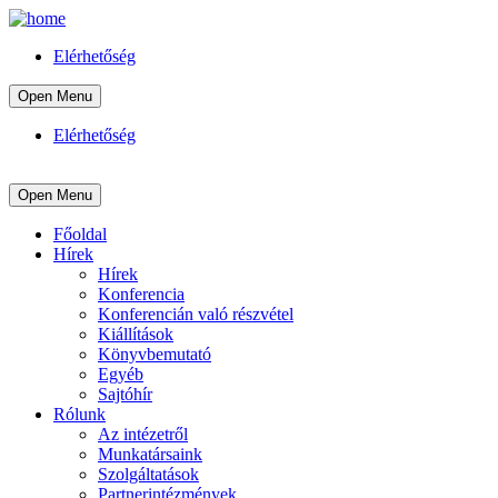
Elérhetőség
Open Menu
Elérhetőség
Open Menu
Főoldal
Hírek
Hírek
Konferencia
Konferencián való részvétel
Kiállítások
Könyvbemutató
Egyéb
Sajtóhír
Rólunk
Az intézetről
Munkatársaink
Szolgáltatások
Partnerintézmények