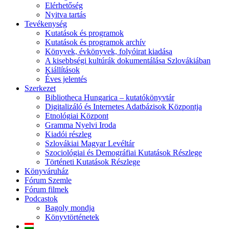
Elérhetőség
Nyitva tartás
Tevékenység
Kutatások és programok
Kutatások és programok archív
Könyvek, évkönyvek, folyóirat kiadása
A kisebbségi kultúrák dokumentálása Szlovákiában
Kiállítások
Éves jelentés
Szerkezet
Bibliotheca Hungarica – kutatókönyvtár
Digitalizáló és Internetes Adatbázisok Központja
Etnológiai Központ
Gramma Nyelvi Iroda
Kiadói részleg
Szlovákiai Magyar Levéltár
Szociológiai és Demográfiai Kutatások Részlege
Történeti Kutatások Részlege
Könyváruház
Fórum Szemle
Fórum filmek
Podcastok
Bagoly mondja
Könyvtörténetek