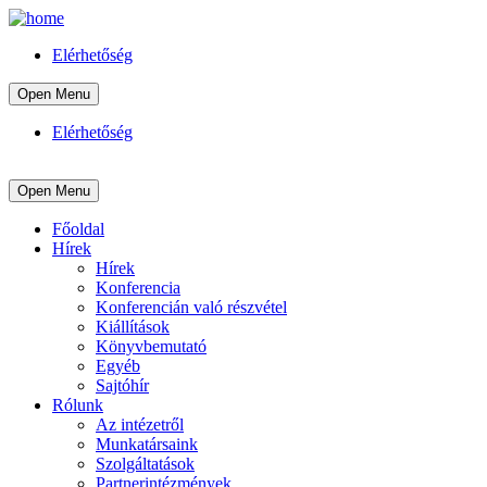
Elérhetőség
Open Menu
Elérhetőség
Open Menu
Főoldal
Hírek
Hírek
Konferencia
Konferencián való részvétel
Kiállítások
Könyvbemutató
Egyéb
Sajtóhír
Rólunk
Az intézetről
Munkatársaink
Szolgáltatások
Partnerintézmények