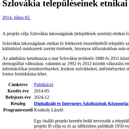
Szlovákia településeinek etnikai 
2014. július 02.
A projekt célja Szlovákia lakosságának (települések szerinti) etnikai 
Szlovákia lakosságának etnikai és felekezeti összetételéről települé
különböző módszerek szerint történtek, bizonyos időszakokban más-m
Az adatbázis tartalmazza a mai Szlovákia területén 1880 és 2011 közöt
demográfiai változásai, valamint az 1992 és 2012 közötti választási 
információkat (rendezvényeket, lexikon szócikkeket, intézményeket stb
fontos forrásbázisa lehet.
Címkézve
Publikáció
Kezdés éve
2014-05
Befejezés éve
2024-12
Részleg
Digitalizáló és Internetes Adatbázisok Központja
Programvezető
Konkoly László
Egy önálló projekt keretén belül tervezzük a telepü
projekt fő célja ez és az időközben publikált 1950-e