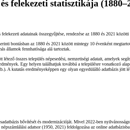
és felekezeti statisztikája (1880–
és felekezeti adatainak összegyűjtése, rendezése az 1880 és 2021 között
s szerinti bontásban az 1880 és 2021 között mintegy 10 évenként megtar
ás államok fennhatósága alá tartoztak.
t létező összes település népesedési, nemzetiségi adatait, amelyek segí
eredmények. Egy helyen találhatjuk továbbá a településre vonatkozó ala
.). A kutatás eredményeképpen egy olyan egyedülálló adatbázis jött lét
lésadatbázis bővítését és modernizációját. Mivel 2022-ben nyilvánosságr
s népszámlálási adatsor (1950, 2021) feldolgozása az online adatbázisb