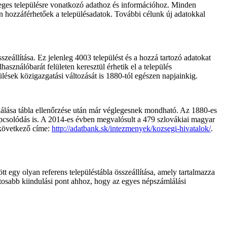
nyeges településre vonatkozó adathoz és információhoz. Minden
n hozzáférhetőek a településadatok. További célunk új adatokkal
szeállítása. Ez jelenleg 4003 települést és a hozzá tartozó adatokat
elhasználóbarát felületen keresztül érhetik el a település
ülések közigazgatási változását is 1880-tól egészen napjainkig.
ámlálása tábla ellenőrzése után már véglegesnek mondható. Az 1880-es
apcsolódás is. A 2014-es évben megvalósult a 479 szlovákiai magyar
 következő címe:
http://adatbank.sk/intezmenyek/kozsegi-hivatalok/
.
t egy olyan referens településtábla összeállítása, amely tartalmazza
ontosabb kiindulási pont ahhoz, hogy az egyes népszámlálási