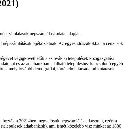
2021)
i népszámlálások népszámlálási adatai alapján.
tott népszámlálások tájékoztatnak. Az egyes időszakokban a cenzusok
tségével végigkövethetők a szlovákiai települések közigazgatási
padatokat és az adatbankban található településhez kapcsolódó egyéb
re, amely további demográfiai, történelmi, társadalmi kutatások
a hozták a 2021-ben megvalósult népszámlálás adatsorait, ezért a
a (telepulesek.adatbank.sk), ami ismét közelebb visz minket az 1880