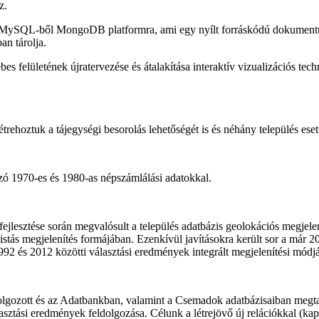
z.
is MySQL-ből MongoDB platformra, ami egy nyílt forráskódú dokumentu
n tárolja.
bes felületének újratervezése és átalakítása interaktív vizualizációs tec
trehoztuk a tájegységi besorolás lehetőségét is és néhány település eset
zó 1970-es és 1980-as népszámlálási adatokkal.
fejlesztése során megvalósult a település adatbázis geolokációs megje
istás megjelenítés formájában. Ezenkívül javításokra került sor a már
1992 és 2012 közötti választási eredmények integrált megjelenítési módj
gozott és az Adatbankban, valamint a Csemadok adatbázisaiban megtalá
lasztási eredmények feldolgozása. Célunk a létrejövő új relációkkal (ka