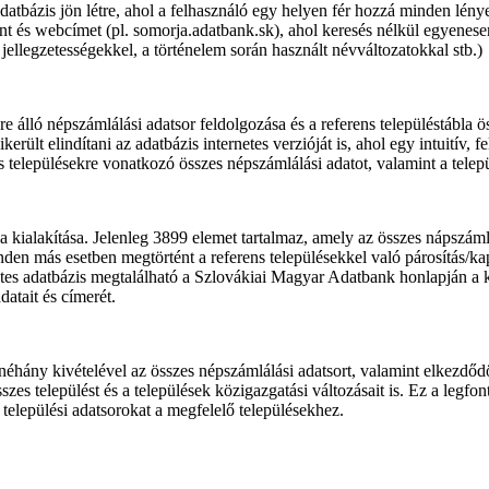
datbázis jön létre, ahol a felhasználó egy helyen fér hozzá minden lé
t és webcímet (pl. somorja.adatbank.sk), ahol keresés nélkül egyenese
i jellegzetességekkel, a történelem során használt névváltozatokkal stb.)
e álló népszámlálási adatsor feldolgozása és a referens településtábla ös
erült elindítani az adatbázis internetes verzióját is, ahol egy intuitív, f
és településekre vonatkozó összes népszámlálási adatot, valamint a telep
ábla kialakítása. Jelenleg 3899 elemet tartalmaz, amely az összes nápsz
den más esetben megtörtént a referens településekkel való párosítás/k
netes adatbázis megtalálható a Szlovákiai Magyar Adatbank honlapján a
datait és címerét.
néhány kivételével az összes népszámlálási adatsort, valamint elkezdődöt
szes települést és a települések közigazgatási változásait is. Ez a legf
 települési adatsorokat a megfelelő településekhez.