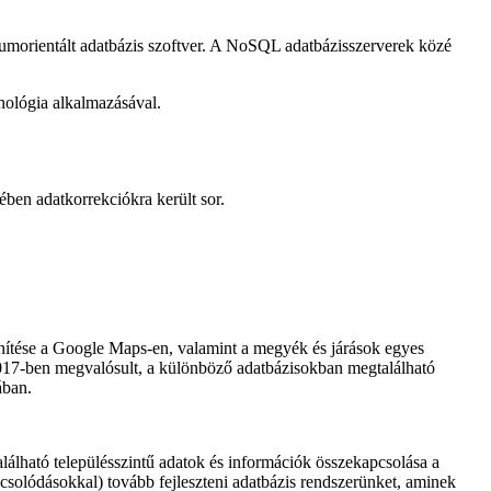
morientált adatbázis szoftver. A NoSQL adatbázisszerverek közé
hnológia alkalmazásával.
ében adatkorrekciókra került sor.
lenítése a Google Maps-en, valamint a megyék és járások egyes
 2017-ben megvalósult, a különböző adatbázisokban megtalálható
ában.
lható településszintű adatok és információk összekapcsolása a
pcsolódásokkal) tovább fejleszteni adatbázis rendszerünket, aminek