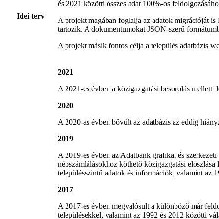
és 2021 közötti összes adat 100%-os feldolgozásáho
Idei terv
A projekt magában foglalja az adatok migrációját 
tartozik. A dokumentumokat JSON-szerű formátumba
A projekt másik fontos célja a település adatbázis we
2021
A 2021-es évben a közigazgatási besorolás mellett lé
2020
A 2020-as évben bővült az adatbázis az eddig hiány
2019
A 2019-es évben az Adatbank grafikai és szerkezeti 
népszámlálásokhoz köthető közigazgatási eloszlása l
településszintű adatok és információk, valamint az 
2017
A 2017-es évben megvalósult a különböző már feldol
településekkel, valamint az 1992 és 2012 közötti vá