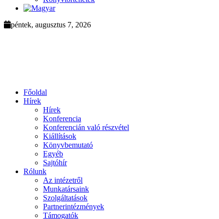
péntek, augusztus 7, 2026
Főoldal
Hírek
Hírek
Konferencia
Konferencián való részvétel
Kiállítások
Könyvbemutató
Egyéb
Sajtóhír
Rólunk
Az intézetről
Munkatársaink
Szolgáltatások
Partnerintézmények
Támogatók