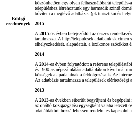
köszönhetően egy olyan felhasználóbarát település-a
településhez létrehoztunk egy harmadik szintű domén
bővíteni a meglévő adatbázist (pl. turisztikai és hely
Eddigi
2015
eredmények
A
2015
-ös évben befejeződött az összes rendelkezésr
tartalmazza. A http://telepulesek.adatbank.sk címen sik
elhelyezkedését, alapadatait, a lexikonos szócikket 
2014
A
2014
-es évben folytatódott a referens települést
és 1900-as népszámlálási adattáblákon kívül már min
községek alapadatainak a feldolgozása is. Az inter
Az adatbázis tartalmazza a települések elérhetőségi a
2013
A
2013
-as években sikerült begyűjteni és begépelni 
az önálló közigazgatási egységként valaha létezett ös
adattáblákból hozzá lehessen rendelni és kapcsolni a