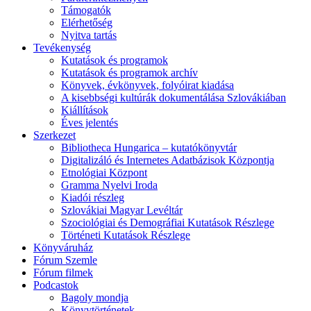
Támogatók
Elérhetőség
Nyitva tartás
Tevékenység
Kutatások és programok
Kutatások és programok archív
Könyvek, évkönyvek, folyóirat kiadása
A kisebbségi kultúrák dokumentálása Szlovákiában
Kiállítások
Éves jelentés
Szerkezet
Bibliotheca Hungarica – kutatókönyvtár
Digitalizáló és Internetes Adatbázisok Központja
Etnológiai Központ
Gramma Nyelvi Iroda
Kiadói részleg
Szlovákiai Magyar Levéltár
Szociológiai és Demográfiai Kutatások Részlege
Történeti Kutatások Részlege
Könyváruház
Fórum Szemle
Fórum filmek
Podcastok
Bagoly mondja
Könyvtörténetek