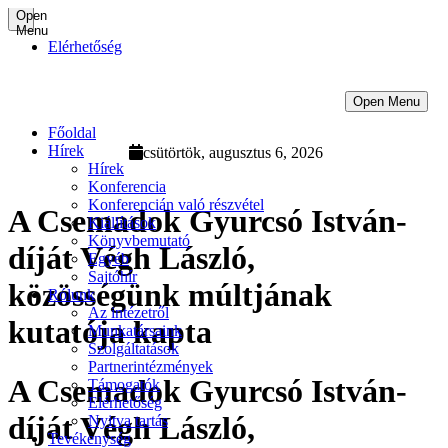
Open
Menu
Elérhetőség
Open Menu
Főoldal
Hírek
csütörtök, augusztus 6, 2026
Hírek
Konferencia
Konferencián való részvétel
A Csemadok Gyurcsó István-
Kiállítások
Könyvbemutató
díját Végh László,
Egyéb
Sajtóhír
közösségünk múltjának
Rólunk
Az intézetről
kutatója kapta
Munkatársaink
Szolgáltatások
Partnerintézmények
A Csemadok Gyurcsó István-
Támogatók
Elérhetőség
díját Végh László,
Nyitva tartás
Tevékenység