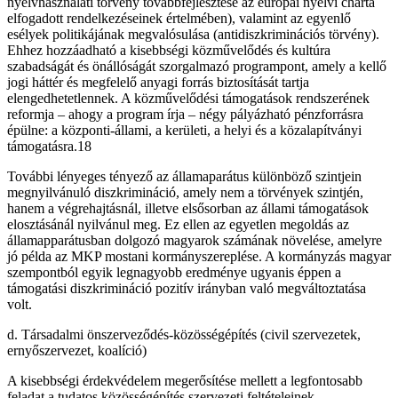
nyelvhasználati törvény továbbfejlesztése az európai nyelvi charta
elfogadott rendelkezéseinek értelmében), valamint az egyenlő
esélyek politikájának megvalósulása (antidiszkriminációs törvény).
Ehhez hozzáadható a kisebbségi közművelődés és kultúra
szabadságát és önállóságát szorgalmazó programpont, amely a kellő
jogi háttér és megfelelő anyagi forrás biztosítását tartja
elengedhetetlennek. A közművelődési támogatások rendszerének
reformja – ahogy a program írja – négy pályázható pénzforrásra
épülne: a központi-állami, a kerületi, a helyi és a közalapítványi
támogatásra.18
További lényeges tényező az államaparátus különböző szintjein
megnyilvánuló diszkrimináció, amely nem a törvények szintjén,
hanem a végrehajtásnál, illetve elsősorban az állami támogatások
elosztásánál nyilvánul meg. Ez ellen az egyetlen megoldás az
államapparátusban dolgozó magyarok számának növelése, amelyre
jó példa az MKP mostani kormányszereplése. A kormányzás magyar
szempontból egyik legnagyobb eredménye ugyanis éppen a
támogatási diszkrimináció pozitív irányban való megváltoztatása
volt.
d. Társadalmi önszerveződés-közösségépítés (civil szervezetek,
ernyőszervezet, koalíció)
A kisebbségi érdekvédelem megerősítése mellett a legfontosabb
feladat a tudatos közösségépítés szervezeti feltételeinek