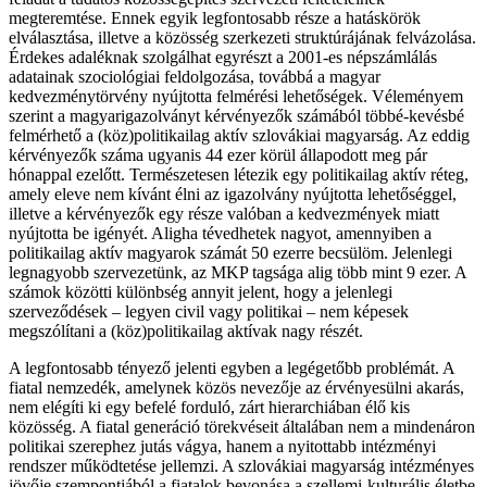
megteremtése. Ennek egyik legfontosabb része a hatáskörök
elválasztása, illetve a közösség szerkezeti struktúrájának felvázolása.
Érdekes adaléknak szolgálhat egyrészt a 2001-es népszámlálás
adatainak szociológiai feldolgozása, továbbá a magyar
kedvezménytörvény nyújtotta felmérési lehetőségek. Véleményem
szerint a magyarigazolványt kérvényezők számából többé-kevésbé
felmérhető a (köz)politikailag aktív szlovákiai magyarság. Az eddig
kérvényezők száma ugyanis 44 ezer körül állapodott meg pár
hónappal ezelőtt. Természetesen létezik egy politikailag aktív réteg,
amely eleve nem kívánt élni az igazolvány nyújtotta lehetőséggel,
illetve a kérvényezők egy része valóban a kedvezmények miatt
nyújtotta be igényét. Aligha tévedhetek nagyot, amennyiben a
politikailag aktív magyarok számát 50 ezerre becsülöm. Jelenlegi
legnagyobb szervezetünk, az MKP tagsága alig több mint 9 ezer. A
számok közötti különbség annyit jelent, hogy a jelenlegi
szerveződések – legyen civil vagy politikai – nem képesek
megszólítani a (köz)politikailag aktívak nagy részét.
A legfontosabb tényező jelenti egyben a legégetőbb problémát. A
fiatal nemzedék, amelynek közös nevezője az érvényesülni akarás,
nem elégíti ki egy befelé forduló, zárt hierarchiában élő kis
közösség. A fiatal generáció törekvéseit általában nem a mindenáron
politikai szerephez jutás vágya, hanem a nyitottabb intézményi
rendszer működtetése jellemzi. A szlovákiai magyarság intézményes
jövője szempontjából a fiatalok bevonása a szellemi-kulturális életbe