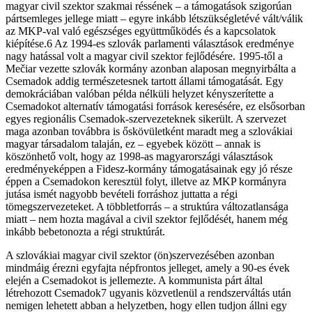
magyar civil szektor szakmai réssének – a támogatások szigorúan
pártsemleges jellege miatt – egyre inkább létszükségletévé vált/válik
az MKP-val való egészséges együttműködés és a kapcsolatok
kiépítése.6 Az 1994-es szlovák parlamenti választások eredménye
nagy hatással volt a magyar civil szektor fejlődésére. 1995-től a
Mečiar vezette szlovák kormány azonban alaposan megnyirbálta a
Csemadok addig természetesnek tartott állami támogatását. Egy
demokráciában valóban példa nélküli helyzet kényszerítette a
Csemadokot alternatív támogatási források keresésére, ez elsősorban
egyes regionális Csemadok-szervezeteknek sikerült. A szervezet
maga azonban továbbra is őskövületként maradt meg a szlovákiai
magyar társadalom talaján, ez – egyebek között – annak is
köszönhető volt, hogy az 1998-as magyarországi választások
eredményeképpen a Fidesz-kormány támogatásainak egy jó része
éppen a Csemadokon keresztül folyt, illetve az MKP kormányra
jutása ismét nagyobb bevételi forráshoz juttatta a régi
tömegszervezeteket. A többletforrás – a struktúra változatlansága
miatt – nem hozta magával a civil szektor fejlődését, hanem még
inkább bebetonozta a régi struktúrát.
A szlovákiai magyar civil szektor (ön)szervezésében azonban
mindmáig érezni egyfajta népfrontos jelleget, amely a 90-es évek
elején a Csemadokot is jellemezte. A kommunista párt által
létrehozott Csemadok7 ugyanis közvetlenül a rendszerváltás után
nemigen lehetett abban a helyzetben, hogy ellen tudjon állni egy