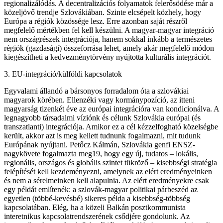
regionalizálódás. A decentralizációs folyamatok felerősödése már a
közeljövő trendje Szlovákiában. Szinte elcsépelt közhely, hogy
Európa a régiók közössége lesz. Erre azonban saját részről
megfelelő mértékben fel kell készülni. A magyar-magyar integráció
nem országrészek integrációja, hanem sokkal inkább a természetes
régiók (gazdasági) összeforrása lehet, amely akár megfelelő módon
kiegészítheti a kedvezménytörvény nyújtotta kulturális integrációt.
3. EU-integráció/külföldi kapcsolatok
Egyvalami állandó a bársonyos forradalom óta a szlovákiai
magyarok körében. Ellenzéki vagy kormánypozíció, az itteni
magyarság tizenkét éve az európai integrációra van kondicionálva. A
legnagyobb társadalmi víziónk és célunk Szlovákia európai (és
transzatlanti) integrációja. Amikor ez a cél kézzelfogható közelségbe
került, akkor azt is meg kellett tudnunk fogalmazni, mit tudunk
Európának nyújtani. Petőcz Kálmán, Szlovákia genfi ENSZ-
nagykövete fogalmazta meg19, hogy egy új, tudatos – lokális,
regionális, országos és globális szintet tükröző – kisebbségi stratégia
felépítését kell kezdeményezni, amelynek az elért eredményeinken
és nem a sérelmeinken kell alapulnia. Az elért eredményekre csak
egy példát említenék: a szlovák-magyar politikai párbeszéd az
egyetlen (többé-kevésbé) sikeres példa a kisebbség-többség
kapcsolatában. Elég, ha a közeli Balkán posztkommunista
interetnikus kapcsolatrendszerének csődjére gondolunk. Az