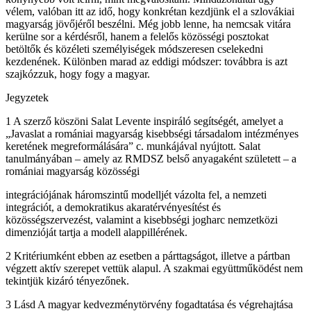
vélem, valóban itt az idő, hogy konkrétan kezdjünk el a szlovákiai
magyarság jövőjéről beszélni. Még jobb lenne, ha nemcsak vitára
kerülne sor a kérdésről, hanem a felelős közösségi posztokat
betöltők és közéleti személyiségek módszeresen cselekedni
kezdenének. Különben marad az eddigi módszer: továbbra is azt
szajkózzuk, hogy fogy a magyar.
Jegyzetek
1 A szerző köszöni Salat Levente inspiráló segítségét, amelyet a
„Javaslat a romániai magyarság kisebbségi társadalom intézményes
keretének megreformálására” c. munkájával nyújtott. Salat
tanulmányában – amely az RMDSZ belső anyagaként született – a
romániai magyarság közösségi
integrációjának háromszintű modelljét vázolta fel, a nemzeti
integrációt, a demokratikus akaratérvényesítést és
közösségszervezést, valamint a kisebbségi jogharc nemzetközi
dimenzióját tartja a modell alappillérének.
2 Kritériumként ebben az esetben a párttagságot, illetve a pártban
végzett aktív szerepet vettük alapul. A szakmai együttműködést nem
tekintjük kizáró tényezőnek.
3 Lásd A magyar kedvezménytörvény fogadtatása és végrehajtása