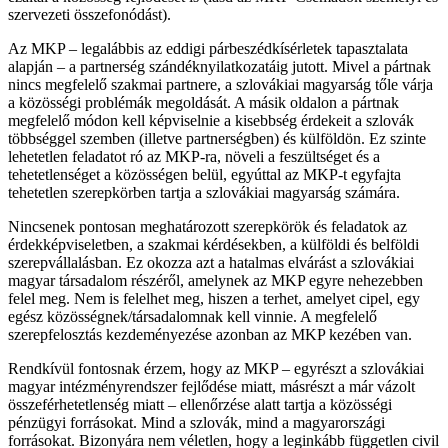
szervezeti összefonódást).
Az MKP – legalábbis az eddigi párbeszédkísérletek tapasztalata
alapján – a partnerség szándéknyilatkozatáig jutott. Mivel a pártnak
nincs megfelelő szakmai partnere, a szlovákiai magyarság tőle várja
a közösségi problémák megoldását. A másik oldalon a pártnak
megfelelő módon kell képviselnie a kisebbség érdekeit a szlovák
többséggel szemben (illetve partnerségben) és külföldön. Ez szinte
lehetetlen feladatot ró az MKP-ra, növeli a feszültséget és a
tehetetlenséget a közösségen belül, egyúttal az MKP-t egyfajta
tehetetlen szerepkörben tartja a szlovákiai magyarság számára.
Nincsenek pontosan meghatározott szerepkörök és feladatok az
érdekképviseletben, a szakmai kérdésekben, a külföldi és belföldi
szerepvállalásban. Ez okozza azt a hatalmas elvárást a szlovákiai
magyar társadalom részéről, amelynek az MKP egyre nehezebben
felel meg. Nem is felelhet meg, hiszen a terhet, amelyet cipel, egy
egész közösségnek/társadalomnak kell vinnie. A megfelelő
szerepfelosztás kezdeményezése azonban az MKP kezében van.
Rendkívül fontosnak érzem, hogy az MKP – egyrészt a szlovákiai
magyar intézményrendszer fejlődése miatt, másrészt a már vázolt
összeférhetetlenség miatt – ellenőrzése alatt tartja a közösségi
pénzügyi forrásokat. Mind a szlovák, mind a magyarországi
forrásokat. Bizonyára nem véletlen, hogy a leginkább független civil