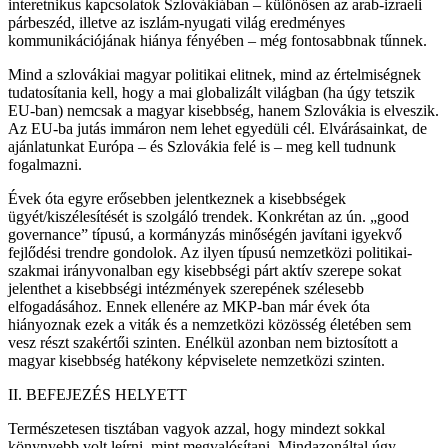
interetnikus kapcsolatok Szlovákiában – különösen az arab-izraeli
párbeszéd, illetve az iszlám-nyugati világ eredményes
kommunikációjának hiánya fényében – még fontosabbnak tűnnek.
Mind a szlovákiai magyar politikai elitnek, mind az értelmiségnek
tudatosítania kell, hogy a mai globalizált világban (ha úgy tetszik
EU-ban) nemcsak a magyar kisebbség, hanem Szlovákia is elveszik.
Az EU-ba jutás immáron nem lehet egyedüli cél. Elvárásainkat, de
ajánlatunkat Európa – és Szlovákia felé is – meg kell tudnunk
fogalmazni.
Évek óta egyre erősebben jelentkeznek a kisebbségek
ügyét/kiszélesítését is szolgáló trendek. Konkrétan az ún. „good
governance” típusú, a kormányzás minőségén javítani igyekvő
fejlődési trendre gondolok. Az ilyen típusú nemzetközi politikai-
szakmai irányvonalban egy kisebbségi párt aktív szerepe sokat
jelenthet a kisebbségi intézmények szerepének szélesebb
elfogadásához. Ennek ellenére az MKP-ban már évek óta
hiányoznak ezek a viták és a nemzetközi közösség életében sem
vesz részt szakértői szinten. Enélkül azonban nem biztosított a
magyar kisebbség hatékony képviselete nemzetközi szinten.
II. BEFEJEZÉS HELYETT
Természetesen tisztában vagyok azzal, hogy mindezt sokkal
könynyebb volt leírni, mint megvalósítani. Mindazonáltal úgy