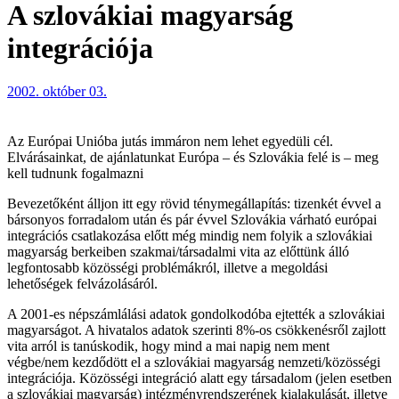
A szlovákiai magyarság
integrációja
2002. október 03.
Az Európai Unióba jutás immáron nem lehet egyedüli cél.
Elvárásainkat, de ajánlatunkat Európa – és Szlovákia felé is – meg
kell tudnunk fogalmazni
Bevezetőként álljon itt egy rövid ténymegállapítás: tizenkét évvel a
bársonyos forradalom után és pár évvel Szlovákia várható európai
integrációs csatlakozása előtt még mindig nem folyik a szlovákiai
magyarság berkeiben szakmai/társadalmi vita az előttünk álló
legfontosabb közösségi problémákról, illetve a megoldási
lehetőségek felvázolásáról.
A 2001-es népszámlálási adatok gondolkodóba ejtették a szlovákiai
magyarságot. A hivatalos adatok szerinti 8%-os csökkenésről zajlott
vita arról is tanúskodik, hogy mind a mai napig nem ment
végbe/nem kezdődött el a szlovákiai magyarság nemzeti/közösségi
integrációja. Közösségi integráció alatt egy társadalom (jelen esetben
a szlovákiai magyarság) intézményrendszerének kialakulását, illetve