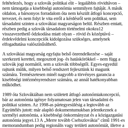
feltételezés, hogy a szlovák politikai elit – legalábbis rövidtávon –
nem támogatja a kisebbségi autonómia semmilyen fajtáját. A másik
oldalon, a bársonyos forradalom óta nem készült átfogó koncepció,
tervezet, és nem folyt le vita erről a kérdésről sem politikai, sem
társadalmi szinten a szlovákiai magyarságon belül. Részben emiatt,
részben pedig a szlovák társadalom történelmi okokra12
visszavezethető ódzkodása miatt olyan – rövid és középtávú –
érdekvédelmi koncepciók kidolgozása szükséges, amelynek
elfogadtatása valószínűsíthető.
A szlovákiai magyarság egyfajta belső önrendelkezése – saját
szerkezeti kerettel, megosztott jog- és hatáskörökkel – nem függ a
szlovák jogi normától, sem a szlovák többségtől. Egyes-egyedül
rajtunk múlik, milyen belső rendszert fejlesztünk ki magunk
számára. Természetesen minél nagyobb a törvényes garancia a
kisebbségi intézményrendszer számára, az annál hatékonyabban
működhet.
1989 óta Szlovákiában nem született átfogó autonómiakoncepció,
bár az autonómia igénye folyamatosan jelen van társadalmi és
politikai szinten. Az 1998-as pártegyesülésig a legtovább az
Együttélés jutott: már alapító dokumentumukban jelentkeznek a
személyi autonómia, a kisebbségi önkormányzat és a közigazgatási
autonómia jegyei.13 A „Merre tovább Csehszlovákia” című 1991-es
memorandumban pedig regionális vagy területi autonómiát, illetve a