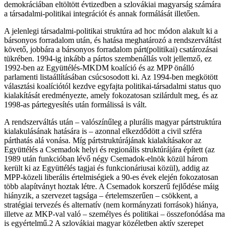
demokráciában eltöltött évtizedben a szlovákiai magyarság számára
a társadalmi-politikai integrációt és annak formálását illetően.
A jelenlegi társadalmi-politikai struktúra ad hoc módon alakult ki a
bársonyos forradalom után, és hatása meghatározó a rendszerváltást
követő, jobbára a bársonyos forradalom párt(politikai) csatározásai
tükrében. 1994-ig inkább a pártos szembenállás volt jellemző, ez
1992-ben az Együttélés-MKDM koalíció és az MPP önálló
parlamenti listaállításában csúcsosodott ki. Az 1994-ben megkötött
választási koalíciótól kezdve egyfajta politikai-társadalmi status quo
kialakítását eredményezte, amely fokozatosan szilárdult meg, és az
1998-as pártegyesítés után formálissá is vált.
A rendszerváltás után – valószínűleg a plurális magyar pártstruktúra
kialakulásának hatására is – azonnal elkezdődött a civil szféra
párthatás alá vonása. Míg pártstruktúrájának kialakításakor az
Együttélés a Csemadok helyi és regionális struktúrájára épített (az
1989 után funkcióban lévő négy Csemadok-elnök közül három
került ki az Együttélés tagjai és funkcionáriusai közül), addig az
MPP-közeli liberális értelmiségiek a 90-es évek elején fokozatosan
több alapítványt hoztak létre. A Csemadok korszerű fejlődése máig
hiányzik, a szervezet tagsága – értelemszerűen – csökkent, a
stratégiai tervezés és alternatív (nem kormányzati források) hiánya,
illetve az MKP-val való – személyes és politikai – összefonódása ma
is egyértelmű.2 A szlovákiai magyar közéletben aktív szerepet