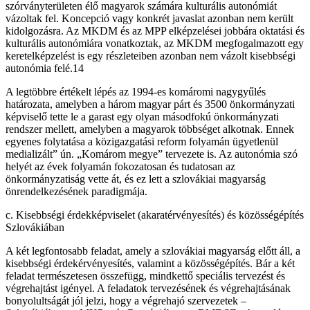
szórványterületen élő magyarok számára kulturális autonómiát
vázoltak fel. Koncepció vagy konkrét javaslat azonban nem került
kidolgozásra. Az MKDM és az MPP elképzelései jobbára oktatási és
kulturális autonómiára vonatkoztak, az MKDM megfogalmazott egy
keretelképzelést is egy részleteiben azonban nem vázolt kisebbségi
autonómia felé.14
A legtöbbre értékelt lépés az 1994-es komáromi nagygyűlés
határozata, amelyben a három magyar párt és 3500 önkormányzati
képviselő tette le a garast egy olyan másodfokú önkormányzati
rendszer mellett, amelyben a magyarok többséget alkotnak. Ennek
egyenes folytatása a közigazgatási reform folyamán ügyetlenül
medializált” ún. „Komárom megye” tervezete is. Az autonómia szó
helyét az évek folyamán fokozatosan és tudatosan az
önkormányzatiság vette át, és ez lett a szlovákiai magyarság
önrendelkezésének paradigmája.
c. Kisebbségi érdekképviselet (akaratérvényesítés) és közösségépítés
Szlovákiában
A két legfontosabb feladat, amely a szlovákiai magyarság előtt áll, a
kisebbségi érdekérvényesítés, valamint a közösségépítés. Bár a két
feladat természetesen összefügg, mindkettő speciális tervezést és
végrehajtást igényel. A feladatok tervezésének és végrehajtásának
bonyolultságát jól jelzi, hogy a végrehajó szervezetek –