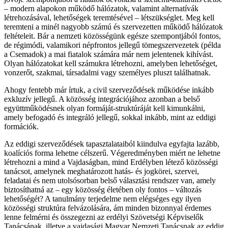
– modern alapokon működő hálózatok, valamint alternatívák
létrehozásával, lehetőségek teremtésével – létszükséglet. Meg kell
teremteni a minél nagyobb számú és szervezetten működő hálózatok
feltételeit. Bár a nemzeti közösségünk egésze szempontjából fontos,
de régimódi, valamikori népfrontos jellegű tömegszervezetek (példa
a Csemadok) a mai fiatalok számára már nem jelentenek kihívást.
Olyan hálózatokat kell számukra létrehozni, amelyben lehetőséget,
vonzerőt, szakmai, társadalmi vagy személyes pluszt találhatnak.
Ahogy fentebb már írtuk, a civil szerveződések működése inkább
exkluzív jellegű. A közösség integrációjához azonban a belső
együttműködésnek olyan formáját-struktúráját kell kimunkálni,
amely befogadó és integráló jellegű, sokkal inkább, mint az eddigi
formációk.
Az eddigi szerveződések tapasztalataiból kiindulva egyfajta lazább,
koalíciós forma lehetne célszerű. Végeredményben miért ne lehetne
létrehozni a mind a Vajdaságban, mind Erdélyben létező közösségi
tanácsot, amelynek meghatározott hatás- és jogkörei, szervei,
feladatai és nem utolsósorban belső választási rendszer van, amely
biztosíthatná az – egy közösség életében oly fontos – változás
lehetőségét? A tanulmány terjedelme nem elégséges egy ilyen
közösségi struktúra felvázolására, ám minden bizonnyal érdemes
lenne felmérni és összegezni az erdélyi Szövetségi Képviselők
Tanácsának, illetve a vajdasági Magyar Nemzeti Tanácsnak az eddig