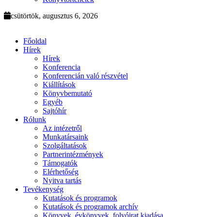
csütörtök, augusztus 6, 2026
Főoldal
Hírek
Hírek
Konferencia
Konferencián való részvétel
Kiállítások
Könyvbemutató
Egyéb
Sajtóhír
Rólunk
Az intézetről
Munkatársaink
Szolgáltatások
Partnerintézmények
Támogatók
Elérhetőség
Nyitva tartás
Tevékenység
Kutatások és programok
Kutatások és programok archív
Könyvek, évkönyvek, folyóirat kiadása