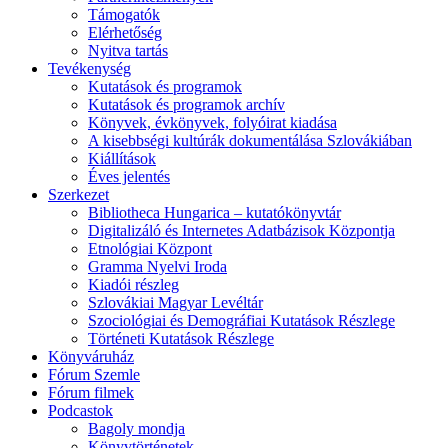
Támogatók
Elérhetőség
Nyitva tartás
Tevékenység
Kutatások és programok
Kutatások és programok archív
Könyvek, évkönyvek, folyóirat kiadása
A kisebbségi kultúrák dokumentálása Szlovákiában
Kiállítások
Éves jelentés
Szerkezet
Bibliotheca Hungarica – kutatókönyvtár
Digitalizáló és Internetes Adatbázisok Központja
Etnológiai Központ
Gramma Nyelvi Iroda
Kiadói részleg
Szlovákiai Magyar Levéltár
Szociológiai és Demográfiai Kutatások Részlege
Történeti Kutatások Részlege
Könyváruház
Fórum Szemle
Fórum filmek
Podcastok
Bagoly mondja
Könyvtörténetek