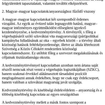
felgyülemlett tapasztalatait, valamint további elképzeléseit.
2. Magyar–magyar kapcsolatok/anyaországhoz fűződő viszony
A magyar–magyar kapcsolatokat két szempontból érdemes
vizsgálni. Az egyik az évtized talán legnagyobb hatású, magyar–
magyar intézményes együttműködést elősegíteni igyekvő
kezdeményezése, a kedvezménytörvény. A törvényről, s főleg a
végrehajtásáról szóló szlovákiai vita magyarországi (párt)politikai
kampányba fulladásának az oka – egyebek között – a törvény általi
közösségi hatások feltérképezetlensége, illetve az általa létrehozott
Szövetség a Közös Célokért rendezetlen közösségi
kapcsolatrendszere. Ez utóbbit főleg a szervezet megalakulásának és
céljainak tisztázatlansága okozta.
A kedvezménytörvénnyel kapcsolatban azonban nem ártana saját
részről nemcsak részt venni a végrehajtás logisztikájában (SZKC),
hanem szakmai érvekkel alátámasztott társadalmi pozíciót
megfogalmazni annak érdekében, hogy ne csak egy érdekcsoport,
hanem valóban a szlovákiai magyarság javát szolgálja.
Kedvezménytörvény és kisebbségi érdekvédelem – anyaország és a
többség-kisebbség kapcsolata az egyes országokban
A kedvezménytörvény mellett a másik fontos szempont a