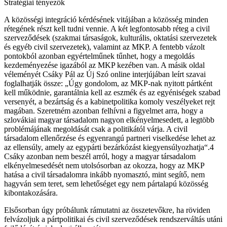
Stratégiai tényezők
A közösségi integráció kérdésének vitájában a közösség minden
rétegének részt kell tudni vennie. A két legfontosabb réteg a civil
szerveződések (szakmai társaságok, kulturális, oktatási szervezetek
és egyéb civil szervezetek), valamint az MKP. A fentebb vázolt
pontokból azonban egyértelműnek tűnhet, hogy a megoldás
kezdeményezése igazából az MKP kezében van. A másik oldal
véleményét Csáky Pál az Új Szó online interjújában leírt szavai
foglalhatják össze: „Úgy gondolom, az MKP-nak nyitott pártként
kell működnie, garantálnia kell az eszmék és az egyéniségek szabad
versenyét, a bezártság és a kabinetpolitika komoly veszélyeket rejt
magában. Szeretném azonban felhívni a figyelmet arra, hogy a
szlovákiai magyar társadalom nagyon elkényelmesedett, a legtöbb
problémájának megoldását csak a politikától várja. A civil
társadalom ellenőrzése és egyenrangú partneri viselkedése lehet az
az ellensúly, amely az egypárti bezárkózást kiegyensúlyozhatja“.4
Csáky azonban nem beszél arról, hogy a magyar társadalom
elkényelmesedését nem utolsósorban az okozza, hogy az MKP
hatása a civil társadalomra inkább nyomasztó, mint segítő, nem
hagyván sem teret, sem lehetőséget egy nem pártalapú közösség
kibontakozására.
Elsősorban úgy próbálunk rámutatni az összetevőkre, ha röviden
felvázoljuk a pártpolitikai és civil szerveződések rendszerváltás utáni