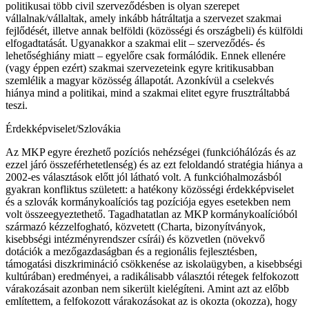
politikusai több civil szerveződésben is olyan szerepet
vállalnak/vállaltak, amely inkább hátráltatja a szervezet szakmai
fejlődését, illetve annak belföldi (közösségi és országbeli) és külföldi
elfogadtatását. Ugyanakkor a szakmai elit – szerveződés- és
lehetőséghiány miatt – egyelőre csak formálódik. Ennek ellenére
(vagy éppen ezért) szakmai szervezeteink egyre kritikusabban
szemlélik a magyar közösség állapotát. Azonkívül a cselekvés
hiánya mind a politikai, mind a szakmai elitet egyre frusztráltabbá
teszi.
Érdekképviselet/Szlovákia
Az MKP egyre érezhető pozíciós nehézségei (funkcióhálózás és az
ezzel járó összeférhetetlenség) és az ezt feloldandó stratégia hiánya a
2002-es választások előtt jól látható volt. A funkcióhalmozásból
gyakran konfliktus született: a hatékony közösségi érdekképviselet
és a szlovák kormánykoalíciós tag pozíciója egyes esetekben nem
volt összeegyeztethető. Tagadhatatlan az MKP kormánykoalícióból
származó kézzelfogható, közvetett (Charta, bizonyítványok,
kisebbségi intézményrendszer csírái) és közvetlen (növekvő
dotációk a mezőgazdaságban és a regionális fejlesztésben,
támogatási diszkrimináció csökkenése az iskolaügyben, a kisebbségi
kultúrában) eredményei, a radikálisabb választói rétegek felfokozott
várakozásait azonban nem sikerült kielégíteni. Amint azt az előbb
említettem, a felfokozott várakozásokat az is okozta (okozza), hogy