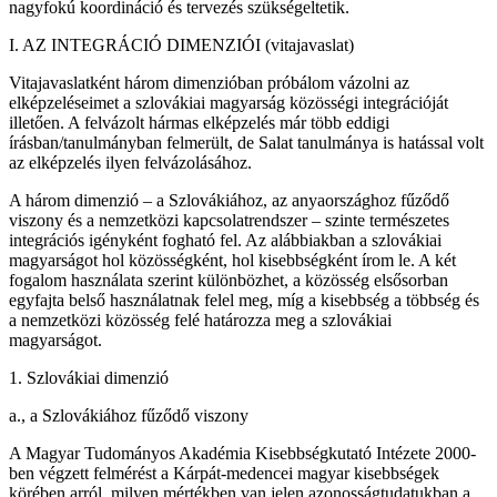
nagyfokú koordináció és tervezés szükségeltetik.
I. AZ INTEGRÁCIÓ DIMENZIÓI (vitajavaslat)
Vitajavaslatként három dimenzióban próbálom vázolni az
elképzeléseimet a szlovákiai magyarság közösségi integrációját
illetően. A felvázolt hármas elképzelés már több eddigi
írásban/tanulmányban felmerült, de Salat tanulmánya is hatással volt
az elképzelés ilyen felvázolásához.
A három dimenzió – a Szlovákiához, az anyaországhoz fűződő
viszony és a nemzetközi kapcsolatrendszer – szinte természetes
integrációs igényként fogható fel. Az alábbiakban a szlovákiai
magyarságot hol közösségként, hol kisebbségként írom le. A két
fogalom használata szerint különbözhet, a közösség elsősorban
egyfajta belső használatnak felel meg, míg a kisebbség a többség és
a nemzetközi közösség felé határozza meg a szlovákiai
magyarságot.
1. Szlovákiai dimenzió
a., a Szlovákiához fűződő viszony
A Magyar Tudományos Akadémia Kisebbségkutató Intézete 2000-
ben végzett felmérést a Kárpát-medencei magyar kisebbségek
körében arról, milyen mértékben van jelen azonosságtudatukban a