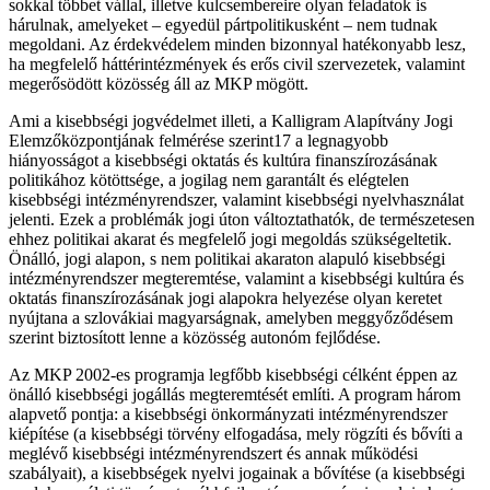
sokkal többet vállal, illetve kulcsembereire olyan feladatok is
hárulnak, amelyeket – egyedül pártpolitikusként – nem tudnak
megoldani. Az érdekvédelem minden bizonnyal hatékonyabb lesz,
ha megfelelő háttérintézmények és erős civil szervezetek, valamint
megerősödött közösség áll az MKP mögött.
Ami a kisebbségi jogvédelmet illeti, a Kalligram Alapítvány Jogi
Elemzőközpontjának felmérése szerint17 a legnagyobb
hiányosságot a kisebbségi oktatás és kultúra finanszírozásának
politikához kötöttsége, a jogilag nem garantált és elégtelen
kisebbségi intézményrendszer, valamint kisebbségi nyelvhasználat
jelenti. Ezek a problémák jogi úton változtathatók, de természetesen
ehhez politikai akarat és megfelelő jogi megoldás szükségeltetik.
Önálló, jogi alapon, s nem politikai akaraton alapuló kisebbségi
intézményrendszer megteremtése, valamint a kisebbségi kultúra és
oktatás finanszírozásának jogi alapokra helyezése olyan keretet
nyújtana a szlovákiai magyarságnak, amelyben meggyőződésem
szerint biztosított lenne a közösség autonóm fejlődése.
Az MKP 2002-es programja legfőbb kisebbségi célként éppen az
önálló kisebbségi jogállás megteremtését említi. A program három
alapvető pontja: a kisebbségi önkormányzati intézményrendszer
kiépítése (a kisebbségi törvény elfogadása, mely rögzíti és bővíti a
meglévő kisebbségi intézményrendszert és annak működési
szabályait), a kisebbségek nyelvi jogainak a bővítése (a kisebbségi