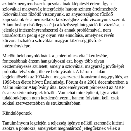
az intézményrendszer kapcsolatainak kiépítését értem. ĺgy a
szlovákiai magyarság integrációja három szinten értelmezhető:
Szlovákiához fűződő viszonyunk, az anyaországhoz fűződő
kapcsolatok és a nemzetközi közösséghez való viszonyunk szerint.
A tanulmány elsődleges célja a közösségi integráció felvázolása, a
jelenlegi intézményrendszerrel és annak problémáival, nem
utolsósorban pedig egy olyan vita elindítása, amelynek révén
körvonalazható a szlovákiai magyar közösség jövő- és
intézményképe.
Mielőtt belebonyolódnánk a „miért nincs vita” kérdésébe,
fontosabbnak érzem hangsúlyozni azt, hogy több olyan
kezdeményezés született, amely a szlovákiai magyarság jövőképét
próbálta felvázolni, illetve befolyásolni. A három – talán –
legjelentősebb az 1994-ben megszervezett komáromi nagygyűlés, az
1996-ban életre hívott Értelmiségi Fórum és a 2001 decemberében a
Márai Sándor Alapítvány által kezdeményezett párbeszéd az MKP
és a szakértelmiségiek között. Van tehát mire építeni, így a vitát
tulajdonképpen nem kezdeményezni, hanem folytatni kell, csak
sokkal szervezettebben és strukturáltabban.
Kiindulópontok
Tanulmányom legelején a teljesség igénye nélkül szeretnék kitérni
azokra a pontokra, amelyeket meghatározó jellegűeknek vélek a