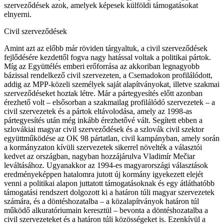
szerveződések azok, amelyek képesek külföldi támogatásokat
elnyerni.
Civil szerveződések
Amint azt az előbb már röviden tárgyaltuk, a civil szerveződések
fejlődésére kezdettől fogva nagy hatással voltak a politikai pártok.
Míg az Együttélés emberi erőforrása az akkoriban legnagyobb
bázissal rendelkező civil szervezeten, a Csemadokon profilálódott,
addig az MPP-közeli személyek saját alapítványokat, illetve szakmai
szerveződéseket hoztak létre. Már a pártegyesítés előtt azonban
érezhető volt – elsősorban a szakmailag profilálódó szervezetek – a
civil szervezetek és a pártok eltávolodása, amely az 1998-as
pártegyesítés után még inkább érezhetővé vált. Segített ebben a
szlovákiai magyar civil szerveződések és a szlovák civil szektor
együttműködése az OK 98 pártatlan, civil kampányban, amely során
a kormányzaton kívüli szervezetek sikerrel növelték a választói
kedvet az országban, nagyban hozzájárulva Vladimír Mečiar
leváltásához. Ugyanakkor az 1994-es magyarországi választások
eredményeképpen hatalomra jutott új kormány igyekezett elejét
venni a politikai alapon juttatott támogatásoknak és egy átláthatóbb
támogatási rendszert dolgozott ki a határon túli magyar szervezetek
számára, és a döntéshozatalba – a közalapítványok határon túl
működő alkuratóriumain keresztül – bevonta a döntéshozatalba a
civil szervezeteket és a határon túli közösségeket is. Ezenkívül a