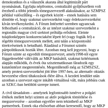
demokratikus és a választók akarata által legitimizált párt
nyomásának. Egyfajta népfrontos, centralizáló gyűjtőszellem volt
érezhető a többi jelentős tömegszervezet8 alakulásakor, az SZMPSZ
például valószílűleg – és egyebek között – ennek hatására sem
döntötte el, hogy szakmai szervezetként vagy érdekszervezetként
kíván tevékenykedni. A Fórum Intézettel szemben ugyancsak
felhozható a centralizáció, de az intézet szakmai szervezetként a
regionális magyar civil szektort próbálja erősíteni. Eleinte
tulajdonképpen konkurenciaként lépett fel (vagy fogták fel) a
régebbi tömegszervezetek mellett, ami talán a központosító
törekvéseinek is betudható. Ráadásul a Fórumot szintén
pártpolitikusok hozták létre. Azonban meg kell jegyezni, hogy a
Fórum szinte az egyedüli tömegszervezet, amely1998-tól egyre
függetlenebbé vált/válik az MKP hatásától, szakmai kritériumok
alapján működik, és évek óta szisztematikusan fáradozik egy
kutatóintézet megteremtésén. Megemlítendő még az SZMSZSZ,
amely protest-szervezetként jött létre 1997-ben, az alternatív oktatás
bevezetése elleni tiltakozások élére állva. A kezdeti lendület után
azonban a szervezet egyre inkább virtuálissá vált, mára jobbára csak
az SZKC-ban betöltött szerepe ismert.
A civil társadalom – amelynek legfontosabb ismérve a polgári
értékek mellett helyi szinten az aktív polgárok tömörítése és
megszervezése – azonban egyelőre nem tekinthető az MKP
partnerének. Ennek oka elsősorban abban keresendő, hogy az MKP