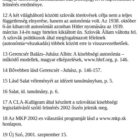
felmérés eredménye.
12 A két világháború közötti szlovák törekvések célja nem a teljes
függetlenség elnyerése, hanem az autonómia volt. Az 1938. október
6-án kiharcolt autonómiát azonban Hitler nyomására az 1939.
március 14-én nagy hirtelen kikiáltott ún. Szlovák Állam váltotta fel.
A szlovák politikusok által megfogalmazott félelmek
(autonómia=elszakadás) többek között erre is visszavezethetőek.
13 Gerencsér Balázs–Juhász Albin: A kisebbségi autonómia –
működő modellek, magyar elképzelések, www.hhrf.org, p. 146.
14 Bővebben lásd Gerencsér –Juhász, p. 146-157.
15 Lásd Salat véleményét az idézett tanulmányban, p. 5.
16 Salat, id. tanulmány, p. 6.
17 A CLA-Kalligram által készített a szlovákiai kisebbségi
legiszlatíváról szóló felmérés 2002 őszén jelenik meg.
18 Az MKP 2002-es választási programját lásd a www.mkp.sk
honlapon.
19 Új Szó, 2001. szeptember 15.