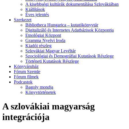
A kisebbségi kultúrák dokumentálása Szlovákiában
Kiállítások
Éves jelentés
Szerkezet
Bibliotheca Hungarica – kutatókönyvtár
Digitalizáló és Internetes Adatbázisok Központja
Etnológiai Központ
Gramma Nyelvi Iroda
Kiadói részleg
Szlovákiai Magyar Levéltár
Szociológiai és Demográfiai Kutatások Részlege
Történeti Kutatások Részlege
Könyváruház
Fórum Szemle
Fórum filmek
Podcastok
Bagoly mondja
Könyvtörténetek
A szlovákiai magyarság
integrációja