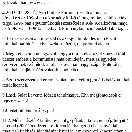
Szlovákiában, www.cla.sk.
4 2002. 02. 28., Új Szó Online Fórum. 5 Főbb állomásai a
következők: 1994-ben a kormány külső támogató, igy stabilizációs
tagja, 1996-ban együttműködési szerződés a Kék Koalícióval, majd
az SDK-val, 1998-tól a szlovák kormánykoalíció legstabilabb tagja.
6 Természetesen a párbeszéd és az együttműködés nem kizárt a
politikai pártok és a civil szektor között, de partneri alapon.
7 Meg kell azonban jegyezni, hogy a Csemadok azért vonzott több
tízezer embert a kommunista hatalom idején, mert az egyetlen
szervezetnek számított, ahol a szlovákiai magyarság – kulturális,
politikai – fejlődéséért valamit tenni lehetett.
8 Azon szervezeteket értem ez alatt, amelyek regionális hálózatokkal
rendelkeznek.
9 Lásd, Salat Levente idézett tanulmánya, Elvi megfontolások c.
fejezetét., p. 2.
10 Salat, id. tanulmány, p. 2.
11 A Mécs László Alapítvány által „Építsük a kölcsönösség hídjait!”
címmel (2001) rendezett konferencián hangzott el a szlovákiai
magyar kisebbség identitásának mai jellemjegyeivel kapcsolatban a