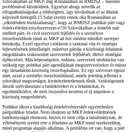
Szlovákiában az MKP, míg Romániában az RMDSZ – hasonló
problémával küszködnek. Egyrészt ahogy növelik az
elfogadhatóságukat a többségben, úgy távolodnak el az általuk
képviselt tömegtől.15 Salat szerint ennek oka Romániában az
„elködösített tisztázatlanság”, hogy az RMDSZ politikai párt vagy
érdekvédelmi ernyőszervezet-e?16 Szlovákiában a fentebb már
említett párt- és civil szervezeti fejlődés és a személyes
összefonódások miatt az MKP ad hoc módon mindkét szerepet
birtokolja. Ezzel egyrészt csökkenti a szakmai vita és stratégia
fejlesztésének lehetőségét, másrészt gátolja a közösségi feladatok
megoldására szakosodott szervezetek fejlődését, illetve stratégiai
építkezését. Más képességekre, tudásra, szervezeti struktúrára van
szükség egy politikai párt agendájának megszervezésekor és másra
egy társadalom-közösség összefogásához. Ez egy szervezet égisze
alatt, azzal a személyi összefonódással, amely jelenleg jellemzi a
szlovákiai magyarságot, kivitelezhetetlennek tűnik. Szükségesnek
látszik szétválasztani a hatásköröket és a feladatokat, és
együttműködve, de nem összenőve kezdeni el új alapokon a
közösség megerősítését.
Politikai síkon a kisebbségi érdekérvényesítés egyértelműen
pártpolitikai feladat. Nem óhajtom az MKP érdekvédelmének
hatékonyságát elemezni, hiszen ez nem célja a tanulmánynak, de
véleményem szerint erre a feladatra az MKP mind szerkezetileg,
mind programja alapján alkalmas. A probléma ott van, hogy a párt