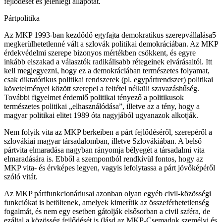
fejlődését és jelenlegi állapotát.
Pártpolitika
Az MKP 1993-ban kezdődő egyfajta demokratikus szerepvállalása5
megkerülhetetlenné vált a szlovák politikai demokráciában. Az MKP
érdekvédelmi szerepe bizonyos mértékben csökkent, és egyre
inkább elszakad a választók radikálisabb rétegeinek elvárásaitól. Itt
kell megjegyezni, hogy ez a demokráciában természetes folyamat,
csak diktatórikus politikai rendszerek (pl. egypártrendszer) politikai
követelményei között szerepel a feltétel nélküli szavazáshűség.
További figyelmet érdemlő politikai tényező a politikusok
természetes politikai „elhasználódása”, illetve az a tény, hogy a
magyar politikai elitet 1989 óta nagyjából ugyanazok alkotják.
Nem folyik vita az MKP berkeiben a párt fejlődéséről, szerepéről a
szlovákiai magyar társadalomban, illetve Szlovákiában. A belső
pártvita elmaradása nagyban rányomja bélyegét a társadalmi vita
elmaradására is. Ebből a szempontból rendkívül fontos, hogy az
MKP vita- és érvképes legyen, vagyis lefolytassa a párt jövőképéről
szóló vitát.
Az MKP pártfunkcionáriusai azonban olyan egyéb civil-közösségi
funkciókat is betöltenek, amelyek kimerítik az összeférhetetlenség
fogalmát, és nem egy esetben gátolják elsősorban a civil szféra, de
ezáltal a közösség fejlődését is (lásd az MKP-Csemadok személyi és