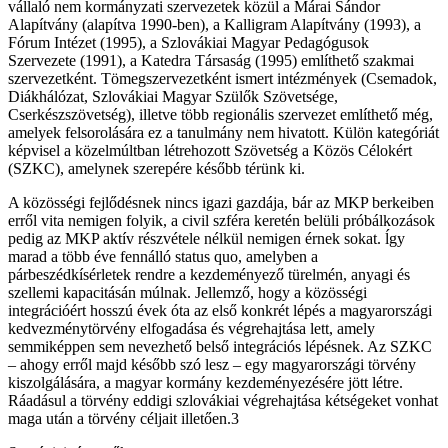
vállaló nem kormányzati szervezetek közül a Márai Sándor
Alapítvány (alapítva 1990-ben), a Kalligram Alapítvány (1993), a
Fórum Intézet (1995), a Szlovákiai Magyar Pedagógusok
Szervezete (1991), a Katedra Társaság (1995) említhető szakmai
szervezetként. Tömegszervezetként ismert intézmények (Csemadok,
Diákhálózat, Szlovákiai Magyar Szülők Szövetsége,
Cserkészszövetség), illetve több regionális szervezet említhető még,
amelyek felsorolására ez a tanulmány nem hivatott. Külön kategóriát
képvisel a közelmúltban létrehozott Szövetség a Közös Célokért
(SZKC), amelynek szerepére később térünk ki.
A közösségi fejlődésnek nincs igazi gazdája, bár az MKP berkeiben
erről vita nemigen folyik, a civil szféra keretén belüli próbálkozások
pedig az MKP aktív részvétele nélkül nemigen érnek sokat. ĺgy
marad a több éve fennálló status quo, amelyben a
párbeszédkísérletek rendre a kezdeményező türelmén, anyagi és
szellemi kapacitásán múlnak. Jellemző, hogy a közösségi
integrációért hosszú évek óta az első konkrét lépés a magyarországi
kedvezménytörvény elfogadása és végrehajtása lett, amely
semmiképpen sem nevezhető belső integrációs lépésnek. Az SZKC
– ahogy erről majd később szó lesz – egy magyarországi törvény
kiszolgálására, a magyar kormány kezdeményezésére jött létre.
Ráadásul a törvény eddigi szlovákiai végrehajtása kétségeket vonhat
maga után a törvény céljait illetően.3