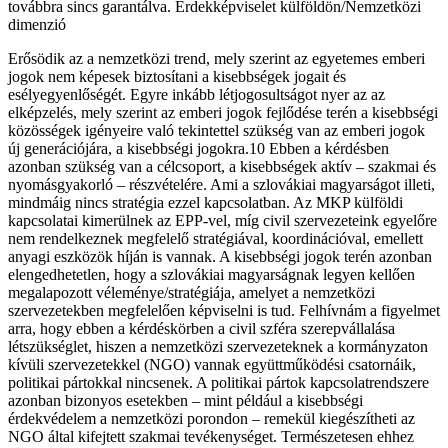
továbbra sincs garantálva. Érdekképviselet külföldön/Nemzetközi
dimenzió
Erősödik az a nemzetközi trend, mely szerint az egyetemes emberi
jogok nem képesek biztosítani a kisebbségek jogait és
esélyegyenlőségét. Egyre inkább létjogosultságot nyer az az
elképzelés, mely szerint az emberi jogok fejlődése terén a kisebbségi
közösségek igényeire való tekintettel szükség van az emberi jogok
új generációjára, a kisebbségi jogokra.10 Ebben a kérdésben
azonban szükség van a célcsoport, a kisebbségek aktív – szakmai és
nyomásgyakorló – részvételére. Ami a szlovákiai magyarságot illeti,
mindmáig nincs stratégia ezzel kapcsolatban. Az MKP külföldi
kapcsolatai kimerülnek az EPP-vel, míg civil szervezeteink egyelőre
nem rendelkeznek megfelelő stratégiával, koordinációval, emellett
anyagi eszközök híján is vannak. A kisebbségi jogok terén azonban
elengedhetetlen, hogy a szlovákiai magyarságnak legyen kellően
megalapozott véleménye/stratégiája, amelyet a nemzetközi
szervezetekben megfelelően képviselni is tud. Felhívnám a figyelmet
arra, hogy ebben a kérdéskörben a civil szféra szerepvállalása
létszükséglet, hiszen a nemzetközi szervezeteknek a kormányzaton
kívüli szervezetekkel (NGO) vannak együttműködési csatornáik,
politikai pártokkal nincsenek. A politikai pártok kapcsolatrendszere
azonban bizonyos esetekben – mint például a kisebbségi
érdekvédelem a nemzetközi porondon – remekül kiegészítheti az
NGO által kifejtett szakmai tevékenységet. Természetesen ehhez