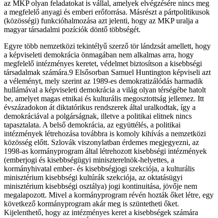
az MKP olyan feladatokat is vállal, amelyek elvégzésére nincs meg
a megfelelő anyagi és emberi erőforrása. Másrészt a pártpolitikusok
(közösségi) funkcióhalmozása azt jelenti, hogy az MKP uralja a
magyar társadalmi pozíciók döntő többségét.
Egyre több nemzetközi tekintélyű szerző tör lándzsát amellett, hogy
a képviseleti demokrácia önmagában nem alkalmas arra, hogy
megfelelő intézményes keretet, védelmet biztosítson a kisebbségi
társadalmak számára.9 Elsősorban Samuel Huntington képviseli azt
a véleményt, mely szerint az 1989-es demokratizálódás harmadik
hullámával a képviseleti demokrácia a világ olyan térségébe hatolt
be, amelyet magas etnikai és kulturális megosztottság jellemez. Itt
évszázadokon át diktatórikus rendszerek által uralkodtak, így a
demokráciával a polgárságnak, illetve a politikai elitnek nincs
tapasztalata. A belső demokrácia, az együttélés, a politikai
intézmények létrehozása továbbra is komoly kihívás a nemzetközi
közösség előtt. Szlovák viszonylatban érdemes megjegyezni, az
1998-as kormányprogram által létrehozott kisebbségi intézmények
(emberjogi és kisebbségügyi miniszterelnök-helyettes, a
kormányhivatal ember- és kisebbségjogi szekciója, a kulturális
minisztérium kisebbségi kultúrák szekciója, az oktatásügyi
minisztérium kisebbségi osztálya) jogi kontinuitása, jövője nem
megalapozott. Mivel a kormányprogram révén hozták őket létre, egy
következő kormányprogram akár meg is szüntetheti őket.
Kijelenthető, hogy az intézményes keret a kisebbségek számára