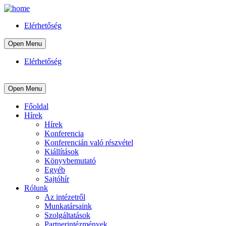
Elérhetőség
Open Menu
Elérhetőség
Open Menu
Főoldal
Hírek
Hírek
Konferencia
Konferencián való részvétel
Kiállítások
Könyvbemutató
Egyéb
Sajtóhír
Rólunk
Az intézetről
Munkatársaink
Szolgáltatások
Partnerintézmények