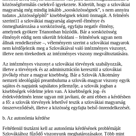
közösségformálás cselekvő igyekezete. Kiderült, hogy a szlovákiai
magyarság még mindig inkább „soosközösségnek”, s nem annyira
tudatos „közösségépítő“ kisebbségnek tekinti önmagát. A felmérés
szerint11 a szlovákiai magyarság alapvető élménye és
önmeghatározása a sorsközösség, egyfajta negatív élmény,
amelynek gyökere Trianonban húzódik. Bár a sorsközösség
élményét eddig nem sikerült feloldani – felmérések ugyan nem
állnak rendelkezésre –, véleményem szerint a szlovákiai magyarok
nem kérdőjelezik meg a Szlovákiával való intézményes viszonyt,
illetve nem törekednek az intézményes viszony megváltoztatására.
Az intézményes viszonyt a szlovákiai törvények szabályozzák,
illetve a törvények és az adminisztráción keresztül a szlovákiai
jövőkép része a magyar kisebbség. Bár a Szlovák Alkotmány
nemzeti ideológiájú preambuluma a szlovák-magyar viszony egyik
sajátos és napjaink sajnálatos jellemzője, a szlovák jogban a
kisebbségek védelme jelen van. A kisebbségek jog- és
érdekvédelmén lenne ugyan mit javítani, de ami ebben a kérdésben
a fő: a szlovák törvények lehetővé teszik a szlovákiai magyarság
önszerveződését, illetve a közösség egyfajta belső önrendelkezését.
b. Az autonómia kérdése
Feltétlenül tisztázni kell az autonómia kérdésének problémáját
Szlovákiához fűződő viszonyunk meghatározásakor. Több mint