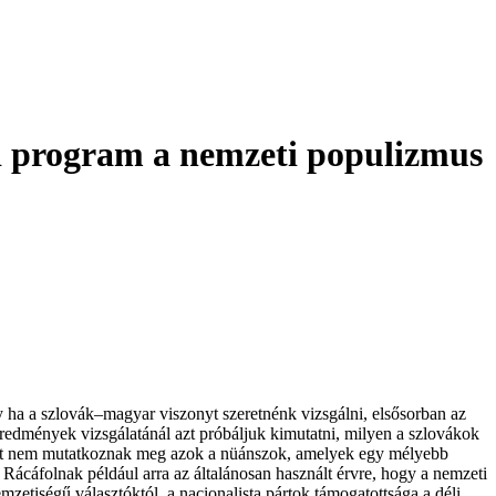
i program a nemzeti populizmus
y ha a szlovák–magyar viszonyt szeretnénk vizsgálni, elsősorban az
 eredmények vizsgálatánál azt próbáljuk kimutatni, milyen a szlovákok
 mert nem mutatkoznak meg azok a nüánszok, amelyek egy mélyebb
Rácáfolnak például arra az általánosan használt érvre, hogy a nemzeti
zetiségű választóktól, a nacionalista pártok támogatottsága a déli