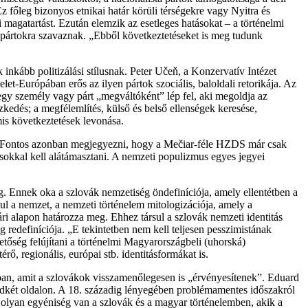
 főleg bizonyos etnikai határ körüli térségekre vagy Nyitra és
 magatartást. Ezután elemzik az esetleges hatásokat – a történelmi
a pártokra szavaznak. „Ebből következtetéseket is meg tudunk
inkább politizálási stílusnak. Peter Učeň, a Konzervatív Intézet
t-Európában erős az ilyen pártok szociális, baloldali retorikája. Az
egy személy vagy párt „megváltóként” lép fel, aki megoldja az
kedés; a megfélemlítés, külső és belső ellenségek keresése,
is következtetések levonása.
rt. „Fontos azonban megjegyezni, hogy a Mečiar-féle HZDS már csak
okkal kell alátámasztani. A nemzeti populizmus egyes jegyei
g. Ennek oka a szlovák nemzetiség öndefiníciója, amely ellentétben a
ul a nemzet, a nemzeti történelem mitologizációja, amely a
ri alapon határozza meg. Ehhez társul a szlovák nemzeti identitás
redefiníciója. „E tekintetben nem kell teljesen pesszimistának
etőség felújítani a történelmi Magyarországbeli (uhorská)
rő, regionális, európai stb. identitásformákat is.
ában, amit a szlovákok visszamenőlegesen is „érvényesítenek”. Eduard
ndkét oldalon. A 18. századig lényegében problémamentes időszakról
os olyan egyéniség van a szlovák és a magyar történelemben, akik a