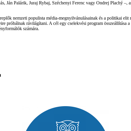
tyás, Ján Palárik, Juraj Rybaj, Széchenyi Ferenc vagy Ondrej Plachý –, a
ereplők nemzeti populista média-megnyilvánulásainak és a politikai eli
ire próbálnak rávilágítani. A cél egy cselekvési program összeállítása 
ményformálók számára.
a