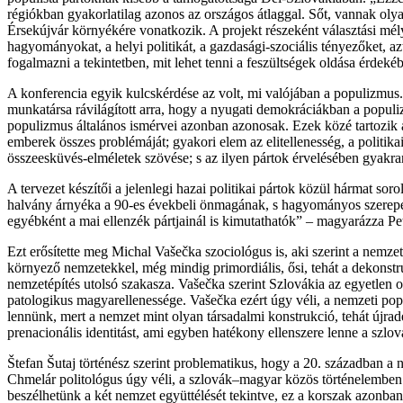
régiókban gyakorlatilag azonos az országos átlaggal. Sőt, vannak olya
Érsekújvár környékére vonatkozik. A projekt részeként választási mély
hagyományokat, a helyi politikát, a gazdasági-szociális tényezőket, 
fogalmazni a tekintetben, mit lehet tenni a feszültségek oldása érdeké
A konferencia egyik kulcskérdése az volt, mi valójában a populizmus. 
munkatársa rávilágított arra, hogy a nyugati demokráciákban a populiz
populizmus általános ismérvei azonban azonosak. Ezek közé tartozik a
emberek összes problémáját; gyakori elem az elitellenesség, a politik
összeesküvés-elméletek szövése; s az ilyen pártok érvelésében gyakra
A tervezet készítői a jelenlegi hazai politikai pártok közül hármat 
halvány árnyéka a 90-es évekbeli önmagának, s hagyományos szerepét 
egyébként a mai ellenzék pártjainál is kimutathatók” – magyarázza Pe
Ezt erősítette meg Michal Vašečka szociológus is, aki szerint a nemz
környező nemzetekkel, még mindig primordiális, ősi, tehát a dekonstr
nemzetépítés utolsó szakasza. Vašečka szerint Szlovákia az egyetlen o
patologikus magyarellenessége. Vašečka ezért úgy véli, a nemzeti pop
lennünk, mert a nemzet mint olyan társadalmi konstrukció, tehát újrad
prenacionális identitást, ami egyben hatékony ellenszere lenne a szlová
Štefan Šutaj történész szerint problematikus, hogy a 20. században a
Chmelár politológus úgy véli, a szlovák–magyar közös történelemben 
beszélhetünk a két nemzet együttélését tekintve, ez a korszak azonban 