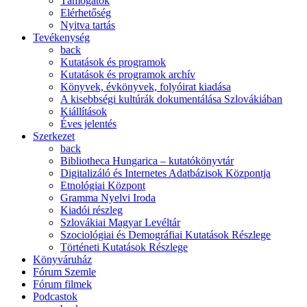
Támogatók
Elérhetőség
Nyitva tartás
Tevékenység
back
Kutatások és programok
Kutatások és programok archív
Könyvek, évkönyvek, folyóirat kiadása
A kisebbségi kultúrák dokumentálása Szlovákiában
Kiállítások
Éves jelentés
Szerkezet
back
Bibliotheca Hungarica – kutatókönyvtár
Digitalizáló és Internetes Adatbázisok Központja
Etnológiai Központ
Gramma Nyelvi Iroda
Kiadói részleg
Szlovákiai Magyar Levéltár
Szociológiai és Demográfiai Kutatások Részlege
Történeti Kutatások Részlege
Könyváruház
Fórum Szemle
Fórum filmek
Podcastok