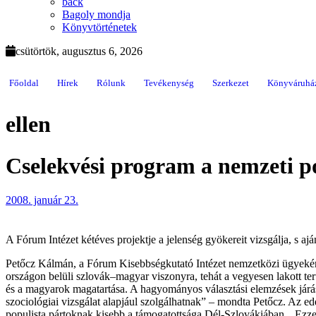
back
Bagoly mondja
Könyvtörténetek
csütörtök, augusztus 6, 2026
Főoldal
Hírek
Rólunk
Tevékenység
Szerkezet
Könyváruhá
ellen
Cselekvési program a nemzeti p
2008. január 23.
A Fórum Intézet kétéves projektje a jelenség gyökereit vizsgálja, s a
Petőcz Kálmán, a Fórum Kisebbségkutató Intézet nemzetközi ügyekért f
országon belüli szlovák–magyar viszonyra, tehát a vegyesen lakott ter
és a magyarok magatartása. A hagyományos választási elemzések járá
szociológiai vizsgálat alapjául szolgálhatnak” – mondta Petőcz. Az e
populista pártoknak kisebb a támogatottsága Dél-Szlovákiában. „Ezzel