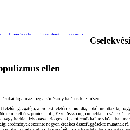
z
Fórum Szemle
Fórum filmek
Podcastok
Cselekvés
opulizmus ellen
jánlásokat fogalmaz meg a kártékony hatások kiszűrésére
elelős igazgatója, a projekt felelőse elmondta, abból indultak ki, hog
ületekre kell összpontosítani. „Ezzel összhangban például a választási
si vagy kerületi lebontással dolgoznak, ami rendkívül torzítóan hat,
ddigi eredmények szerinte nagyon érdekes összefüggésekre mutatnak rá. 
 szemben az adataink azt bizonyítják, hogy ha eltekintünk a magyar nem