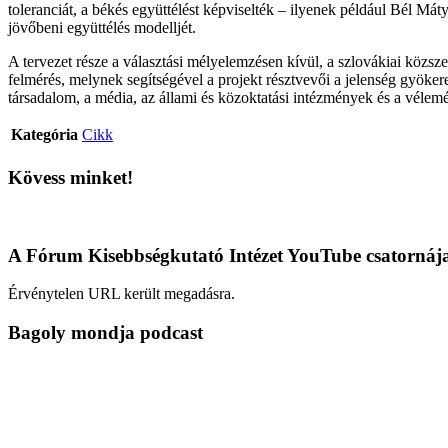
toleranciát, a békés együttélést képviselték – ilyenek például Bél Má
jövőbeni együttélés modelljét.
A tervezet része a választási mélyelemzésen kívül, a szlovákiai közsz
felmérés, melynek segítségével a projekt résztvevői a jelenség gyökere
társadalom, a média, az állami és közoktatási intézmények és a véle
Kategória
Cikk
Kövess minket!
A Fórum Kisebbségkutató Intézet YouTube csatornáj
Érvénytelen URL került megadásra.
Bagoly mondja podcast