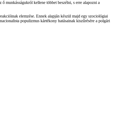
z ő munkásságukról kellene többet beszélni, s erre alapozni a
t reakcióinak elemzése. Ennek alapján készül majd egy szociológiai
a nacionalista populizmus kártékony hatásainak kiszűrésére a polgári