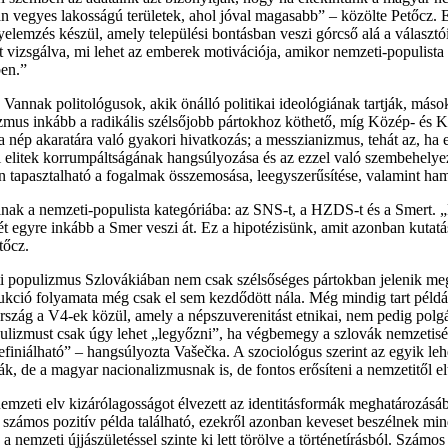
n vegyes lakosságú területek, ahol jóval magasabb” – közölte Petőcz. Ez
elemzés készül, amely települési bontásban veszi górcső alá a választói
azt vizsgálva, mi lehet az emberek motivációja, amikor nemzeti-populist
ben.”
Vannak politológusok, akik önálló politikai ideológiának tartják, mások 
mus inkább a radikális szélsőjobb pártokhoz köthető, míg Közép- és Kele
 nép akaratára való gyakori hivatkozás; a messzianizmus, tehát az, ha 
ai elitek korrumpáltságának hangsúlyozása és az ezzel való szembehelyez
n tapasztalható a fogalmak összemosása, leegyszerűsítése, valamint ham
sorolnak a nemzeti-populista kategóriába: az SNS-t, a HZDS-t és a Sme
egyre inkább a Smer veszi át. Ez a hipotézisünk, amit azonban kutatás
tőcz.
eti populizmus Szlovákiában nem csak szélsőséges pártokban jelenik me
ukció folyamata még csak el sem kezdődött nála. Még mindig tart példá
rszág a V4-ek közül, amely a népszuverenitást etnikai, nem pedig polgá
ulizmust csak úgy lehet „legyőzni”, ha végbemegy a szlovák nemzetiség 
efiniálható” – hangsúlyozta Vašečka. A szociológus szerint az egyik leh
k, de a magyar nacionalizmusnak is, de fontos erősíteni a nemzetitől elté
 nemzeti elv kizárólagosságot élvezett az identitásformák meghatározás
számos pozitív példa található, ezekről azonban keveset beszélnek mi
a nemzeti újjászületéssel szinte ki lett törölve a történetírásból. Szám