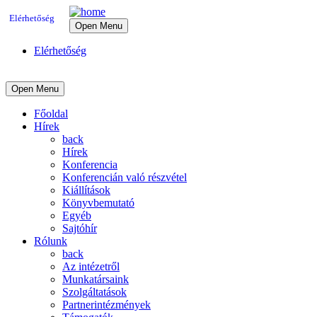
Elérhetőség
Open Menu
Elérhetőség
Open Menu
Főoldal
Hírek
back
Hírek
Konferencia
Konferencián való részvétel
Kiállítások
Könyvbemutató
Egyéb
Sajtóhír
Rólunk
back
Az intézetről
Munkatársaink
Szolgáltatások
Partnerintézmények