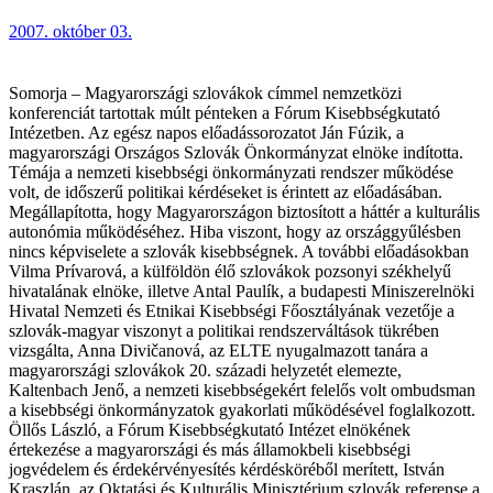
2007. október 03.
Somorja – Magyarországi szlovákok címmel nemzetközi
konferenciát tartottak múlt pénteken a Fórum Kisebbségkutató
Intézetben. Az egész napos előadássorozatot Ján Fúzik, a
magyarországi Országos Szlovák Önkormányzat elnöke indította.
Témája a nemzeti kisebbségi önkormányzati rendszer működése
volt, de időszerű politikai kérdéseket is érintett az előadásában.
Megállapította, hogy Magyarországon biztosított a háttér a kulturális
autonómia működéséhez. Hiba viszont, hogy az országgyűlésben
nincs képviselete a szlovák kisebbségnek. A további előadásokban
Vilma Prívarová, a külföldön élő szlovákok pozsonyi székhelyű
hivatalának elnöke, illetve Antal Paulík, a budapesti Miniszerelnöki
Hivatal Nemzeti és Etnikai Kisebbségi Főosztályának vezetője a
szlovák-magyar viszonyt a politikai rendszerváltások tükrében
vizsgálta, Anna Divičanová, az ELTE nyugalmazott tanára a
magyarországi szlovákok 20. századi helyzetét elemezte,
Kaltenbach Jenő, a nemzeti kisebbségekért felelős volt ombudsman
a kisebbségi önkormányzatok gyakorlati működésével foglalkozott.
Öllős László, a Fórum Kisebbségkutató Intézet elnökének
értekezése a magyarországi és más államokbeli kisebbségi
jogvédelem és érdekérvényesítés kérdésköréből merített, István
Kraszlán, az Oktatási és Kulturális Minisztérium szlovák referense a