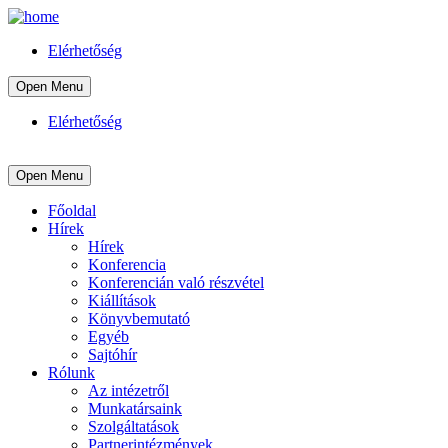
Elérhetőség
Open Menu
Elérhetőség
Open Menu
Főoldal
Hírek
Hírek
Konferencia
Konferencián való részvétel
Kiállítások
Könyvbemutató
Egyéb
Sajtóhír
Rólunk
Az intézetről
Munkatársaink
Szolgáltatások
Partnerintézmények