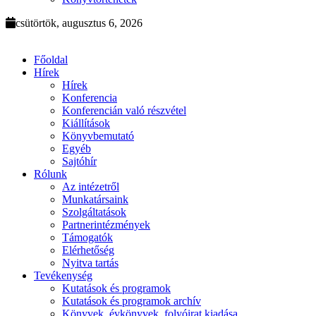
csütörtök, augusztus 6, 2026
Főoldal
Hírek
Hírek
Konferencia
Konferencián való részvétel
Kiállítások
Könyvbemutató
Egyéb
Sajtóhír
Rólunk
Az intézetről
Munkatársaink
Szolgáltatások
Partnerintézmények
Támogatók
Elérhetőség
Nyitva tartás
Tevékenység
Kutatások és programok
Kutatások és programok archív
Könyvek, évkönyvek, folyóirat kiadása