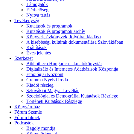
Támogatók
Elérhetőség
Nyitva tartás
Tevékenység
Kutatások és programok
Kutatások és programok archív
Könyvek, évkönyvek, folyóirat kiadása
A kisebbségi kultúrák dokumentálása Szlovákiában
Kiállítások
Éves jelentés
Szerkezet
Bibliotheca Hungarica – kutatókönyvtár
Digitalizáló és Internetes Adatbázisok Központja
Etnológiai Központ
Gramma Nyelvi Iroda
Kiadói részleg
Szlovákiai Magyar Levéltár
Szociológiai és Demográfiai Kutatások Részlege
Történeti Kutatások Részlege
Könyváruház
Fórum Szemle
Fórum filmek
Podcastok
Bagoly mondja
Könyvtörténetek