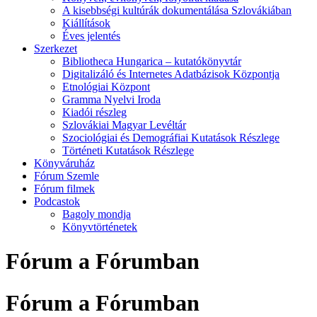
A kisebbségi kultúrák dokumentálása Szlovákiában
Kiállítások
Éves jelentés
Szerkezet
Bibliotheca Hungarica – kutatókönyvtár
Digitalizáló és Internetes Adatbázisok Központja
Etnológiai Központ
Gramma Nyelvi Iroda
Kiadói részleg
Szlovákiai Magyar Levéltár
Szociológiai és Demográfiai Kutatások Részlege
Történeti Kutatások Részlege
Könyváruház
Fórum Szemle
Fórum filmek
Podcastok
Bagoly mondja
Könyvtörténetek
Fórum a Fórumban
Fórum a Fórumban