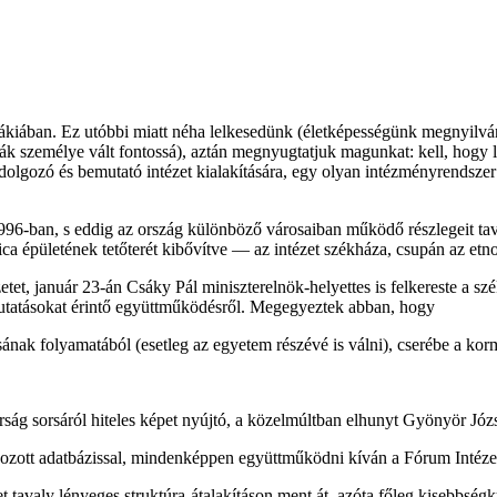
ában. Ez utóbbi miatt néha lelkesedünk (életképességünk megnyilvánu
k személye vált fontossá), aztán megnyugtatjuk magunkat: kell, hogy 
ldolgozó és bemutató intézet kialakítására, egy olyan intézményrendsz
96-ban, s eddig az ország különböző városaiban működő részlegeit tava
ca épületének tetőterét kibővítve — az intézet székháza, csupán az et
etet, január 23-án Csáky Pál miniszterelnök-helyettes is felkereste a sz
 kutatásokat érintő együttműködésről. Megegyeztek abban, hogy
sának folyamatából (esetleg az egyetem részévé is válni), cserébe a ko
rság sorsáról hiteles képet nyújtó, a közelmúltban elhunyt Gyönyör Józ
zott adatbázissal, mindenképpen együttműködni kíván a Fórum Intézet
tavaly lényeges struktúra-átalakításon ment át, azóta főleg kisebbségku