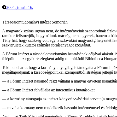
2004. január 16.
Társadalomtudományi intézet Somorján
A magyarok száma ugyan nem, de intézményeink szaporodnak Szlováki
(amikor felismerjük, hogy nálunk már rég nem a gyerek, hanem a bábá
Tény hát, hogy szükség volt egy, a szlovákiai magyarság helyzetét fe
szakterületek kutatói számára forrásanyagot szolgáltat.
A Fórum Intézet a társadalomtudomány kutatásának céljával alakult 19
felépült — az egyik részlegként addig ott működő Biblotheca Hungari
Tekintettel arra, hogy a kormány anyagilag is támogatta a Fórum Intéz
megállapodjanak a kisebbségpolitikai szempontból stratégiai jellegű
— a Fórum Intézet hajlandó részt vállalni a magyar egyetem kialakítá
— a Fórum Intézet felvállalja az interetnikus kutatásokat
— a kormány támogatja az intézet könyvtár-vásárlási terveit (a magya
— mivel a kormány nem rendelkezik hasonló intézménnyel és feldolgo
Amint azt Tóth Károlytól megtudtuk, a Fórum Kisebbségkutató Intézet 