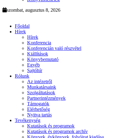
szombat, augusztus 8, 2026
Főoldal
Hírek
Hírek
Konferencia
Konferencián való részvétel
Kiállítások
Könyvbemutató
Egyéb
Sajtóhír
Rólunk
Az intézetről
Munkatársaink
Szolgáltatások
Partnerintézmények
Támogatók
Elérhetőség
Nyitva tartás
Tevékenység
Kutatások és programok
Kutatások és programok archív
Könyvek, évkönyvek, folyóirat kiadása