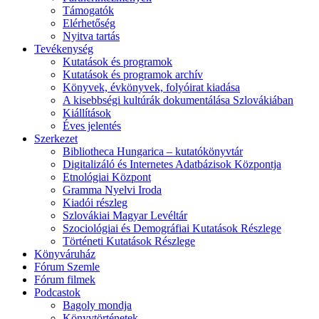
Támogatók
Elérhetőség
Nyitva tartás
Tevékenység
Kutatások és programok
Kutatások és programok archív
Könyvek, évkönyvek, folyóirat kiadása
A kisebbségi kultúrák dokumentálása Szlovákiában
Kiállítások
Éves jelentés
Szerkezet
Bibliotheca Hungarica – kutatókönyvtár
Digitalizáló és Internetes Adatbázisok Központja
Etnológiai Központ
Gramma Nyelvi Iroda
Kiadói részleg
Szlovákiai Magyar Levéltár
Szociológiai és Demográfiai Kutatások Részlege
Történeti Kutatások Részlege
Könyváruház
Fórum Szemle
Fórum filmek
Podcastok
Bagoly mondja
Könyvtörténetek