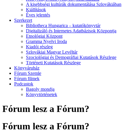
A kisebbségi kultúrák dokumentálása Szlovákiában
Kiállítások
Éves jelentés
Szerkezet
Bibliotheca Hungarica – kutatókönyvtár
Digitalizáló és Internetes Adatbázisok Központja
Etnológiai Központ
Gramma Nyelvi Iroda
Kiadói részleg
Szlovákiai Magyar Levéltár
Szociológiai és Demográfiai Kutatások Részlege
Történeti Kutatások Részlege
Könyváruház
Fórum Szemle
Fórum filmek
Podcastok
Bagoly mondja
Könyvtörténetek
Fórum lesz a Fórum?
Fórum lesz a Fórum?