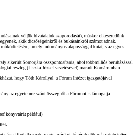
lásainak véljük hivatalaink szaporodását), máskor elkeseredünk
legyenek, akik dicsőségeinkről és bukásainkról számot adnak.
er működtetésére, amely tudományos alapossággal kutat, s az egyes
ly sikerült Somorjára összpontosítania, ahol többmilliós beruházással
nológiai részleg (Liszka József vezetésével) maradt Komáromban.
ékházat, hogy Tóth Károllyal, a Fórum Intézet igazgatójával
rmány az egyetemre szánt összegből a Fórumot is támogatja
sef könyvtárát például)
tel.
tatással foglalkoznak, magyarságkutató részlegük már szinte teljes