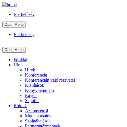
Elérhetőség
Open Menu
Elérhetőség
Open Menu
Főoldal
Hírek
Hírek
Konferencia
Konferencián való részvétel
Kiállítások
Könyvbemutató
Egyéb
Sajtóhír
Rólunk
Az intézetről
Munkatársaink
Szolgáltatások
Partnerintézmények