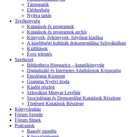
Támogatók
Elérhetőség
Nyitva tartás
Tevékenység
Kutatások és programok
Kutatások és programok archív
Könyvek, évkönyvek, folyóirat kiadása
A kisebbségi kultúrák dokumentálása Szlovákiában
Kiállítások
Éves jelentés
Szerkezet
Bibliotheca Hungarica – kutatókönyvtár
Digitalizáló és Internetes Adatbázisok Központja
Etnológiai Központ
Gramma Nyelvi Iroda
Kiadói részleg
Szlovákiai Magyar Levéltár
Szociológiai és Demográfiai Kutatások Részlege
Történeti Kutatások Részlege
Könyváruház
Fórum Szemle
Fórum filmek
Podcastok
Bagoly mondja
Könyvtörténetek