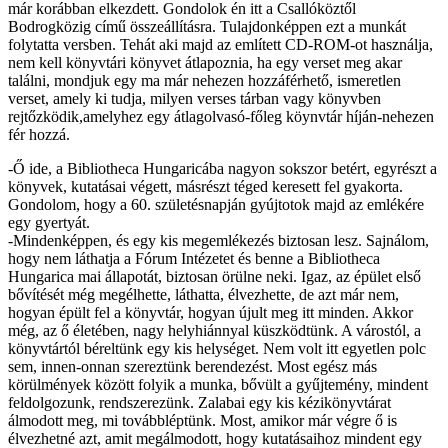
már korábban elkezdett. Gondolok én itt a Csallóköztől
Bodrogközig című összeállításra. Tulajdonképpen ezt a munkát
folytatta versben. Tehát aki majd az említett CD-ROM-ot használja,
nem kell könyvtári könyvet átlapoznia, ha egy verset meg akar
találni, mondjuk egy ma már nehezen hozzáférhető, ismeretlen
verset, amely ki tudja, milyen verses tárban vagy könyvben
rejtőzködik,amelyhez egy átlagolvasó-főleg köynvtár híján-nehezen
fér hozzá.
-Ő ide, a Bibliotheca Hungaricába nagyon sokszor betért, egyrészt a
könyvek, kutatásai végett, másrészt téged keresett fel gyakorta.
Gondolom, hogy a 60. születésnapján gyújtotok majd az emlékére
egy gyertyát.
-Mindenképpen, és egy kis megemlékezés biztosan lesz. Sajnálom,
hogy nem láthatja a Fórum Intézetet és benne a Bibliotheca
Hungarica mai állapotát, biztosan örülne neki. Igaz, az épület első
bővítését még megélhette, láthatta, élvezhette, de azt már nem,
hogyan épült fel a könyvtár, hogyan újult meg itt minden. Akkor
még, az ő életében, nagy helyhiánnyal küszködtünk. A várostól, a
könyvtártól béreltünk egy kis helységet. Nem volt itt egyetlen polc
sem, innen-onnan szereztünk berendezést. Most egész más
körülmények között folyik a munka, bővült a gyűjtemény, mindent
feldolgozunk, rendszerezünk. Zalabai egy kis kézikönyvtárat
álmodott meg, mi továbbléptünk. Most, amikor már végre ő is
élvezhetné azt, amit megálmodott, hogy kutatásaihoz mindent egy