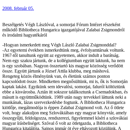
2008. február 05.
Beszélgetés Végh Lászlóval, a somorjai Fórum Intézet részeként
működő Bibliotheca Hungarica igazgatójával Zalabai Zsigmondról
és irodalmi hagyatékáról
-Hogyan ismerkedett meg Végh László Zalabai Zsigmonddal?
-Az egyetemi években ismerkedtünk meg, évfolyamtársak voltunk.
1967-től tanultunk együtt az egyetemen, akkor indult a barátság.
Nem egy szakra jártunk, de a kollégiumban együtt laktunk, ha nem
is egy szobában. Nagyon összetartó kis magyar közösség verődött
össze. Együtt jártunk a József Attila klubba, meg máshová.
Rengeteg közös élményünk van, és életünk számos ponton
kapcsolódott össze. Mindketten megnősültünk, mi is, ők is Somorján
kaptak lakást. Egyikünk sem idevalósi, somorjai, faluról költöztünk
ebbe a kisvárosba. Aztán itt sokszor találkoztunk a Csemadokban, és
másutt is együttműködtünk. 1989 után nagy tervekkel láttunk neki a
munkának, lázas szervezkedésbe fogtunk. A Bibliotheca Hungarica
kiötlője, megálmodója is éppen Zalabai Zsigmond volt. Az ő ötlete
volt, hogy alakuljon meg Szlovákiában egy magyar könyvtár, amely
összegyűjti, feldolgozza, rendszerezi, figyelemmel kíséri a szlovákiai
magyar írásbeliséget. Szóval ő volt az ötletgazda, a Bibliotheca
Hungarica kitalálója. Sajnos immár öt éve eltávozott közülünk. A