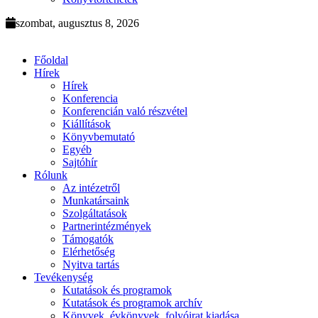
szombat, augusztus 8, 2026
Főoldal
Hírek
Hírek
Konferencia
Konferencián való részvétel
Kiállítások
Könyvbemutató
Egyéb
Sajtóhír
Rólunk
Az intézetről
Munkatársaink
Szolgáltatások
Partnerintézmények
Támogatók
Elérhetőség
Nyitva tartás
Tevékenység
Kutatások és programok
Kutatások és programok archív
Könyvek, évkönyvek, folyóirat kiadása