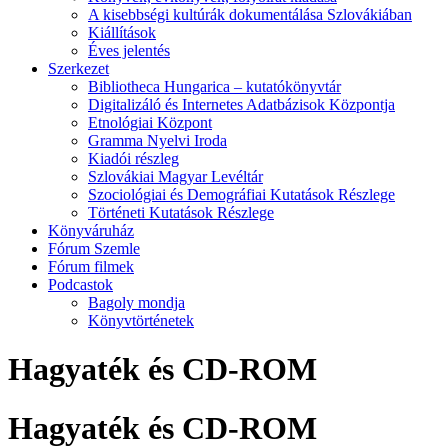
A kisebbségi kultúrák dokumentálása Szlovákiában
Kiállítások
Éves jelentés
Szerkezet
Bibliotheca Hungarica – kutatókönyvtár
Digitalizáló és Internetes Adatbázisok Központja
Etnológiai Központ
Gramma Nyelvi Iroda
Kiadói részleg
Szlovákiai Magyar Levéltár
Szociológiai és Demográfiai Kutatások Részlege
Történeti Kutatások Részlege
Könyváruház
Fórum Szemle
Fórum filmek
Podcastok
Bagoly mondja
Könyvtörténetek
Hagyaték és CD-ROM
Hagyaték és CD-ROM