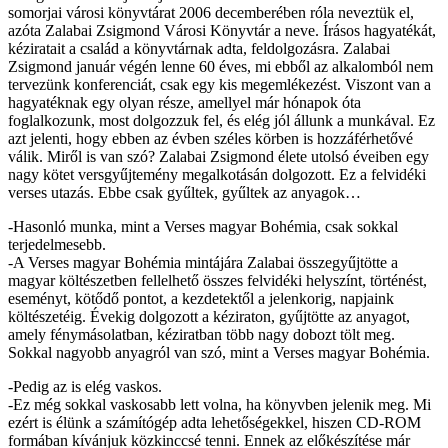
somorjai városi könyvtárat 2006 decemberében róla neveztük el,
azóta Zalabai Zsigmond Városi Könyvtár a neve. Írásos hagyatékát,
kéziratait a család a könyvtárnak adta, feldolgozásra. Zalabai
Zsigmond január végén lenne 60 éves, mi ebből az alkalomból nem
tervezünk konferenciát, csak egy kis megemlékezést. Viszont van a
hagyatéknak egy olyan része, amellyel már hónapok óta
foglalkozunk, most dolgozzuk fel, és elég jól állunk a munkával. Ez
azt jelenti, hogy ebben az évben széles körben is hozzáférhetővé
válik. Miről is van szó? Zalabai Zsigmond élete utolsó éveiben egy
nagy kötet versgyűjtemény megalkotásán dolgozott. Ez a felvidéki
verses utazás. Ebbe csak gyűltek, gyűltek az anyagok…
-Hasonló munka, mint a Verses magyar Bohémia, csak sokkal
terjedelmesebb.
-A Verses magyar Bohémia mintájára Zalabai összegyűjtötte a
magyar költészetben fellelhető összes felvidéki helyszínt, történést,
eseményt, kötődő pontot, a kezdetektől a jelenkorig, napjaink
költészetéig. Évekig dolgozott a kéziraton, gyűjtötte az anyagot,
amely fénymásolatban, kéziratban több nagy dobozt tölt meg.
Sokkal nagyobb anyagról van szó, mint a Verses magyar Bohémia.
-Pedig az is elég vaskos.
-Ez még sokkal vaskosabb lett volna, ha könyvben jelenik meg. Mi
ezért is élünk a számítógép adta lehetőségekkel, hiszen CD-ROM
formában kívánjuk közkinccsé tenni. Ennek az előkészítése már