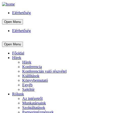
Elérhetőség
Open Menu
Elérhetőség
Open Menu
Főoldal
Hírek
Hírek
Konferencia
Konferencián való részvétel
Kiállítások
Könyvbemutató
Egyéb
Sajtóhír
Rólunk
Az intézetről
Munkatársaink
Szolgáltatások
Partnerintézmények