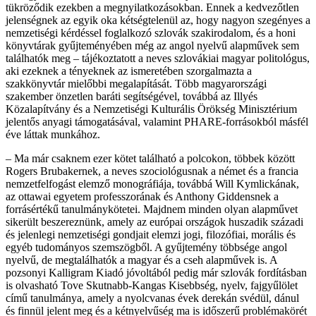
tükröződik ezekben a megnyilatkozásokban. Ennek a kedvezőtlen
jelenségnek az egyik oka kétségtelenül az, hogy nagyon szegényes a
nemzetiségi kérdéssel foglalkozó szlovák szakirodalom, és a honi
könyvtárak gyűjteményében még az angol nyelvű alapművek sem
találhatók meg – tájékoztatott a neves szlovákiai magyar politológus,
aki ezeknek a tényeknek az ismeretében szorgalmazta a
szakkönyvtár mielőbbi megalapítását. Több magyarországi
szakember önzetlen baráti segítségével, továbbá az Illyés
Közalapítvány és a Nemzetiségi Kulturális Örökség Minisztérium
jelentős anyagi támogatásával, valamint PHARE-forrásokból másfél
éve láttak munkához.
– Ma már csaknem ezer kötet található a polcokon, többek között
Rogers Brubakernek, a neves szociológusnak a német és a francia
nemzetfelfogást elemző monográfiája, továbbá Will Kymlickának,
az ottawai egyetem professzorának és Anthony Giddensnek a
forrásértékű tanulmánykötetei. Majdnem minden olyan alapművet
sikerült beszereznünk, amely az európai országok huszadik századi
és jelenlegi nemzetiségi gondjait elemzi jogi, filozófiai, morális és
egyéb tudományos szemszögből. A gyűjtemény többsége angol
nyelvű, de megtalálhatók a magyar és a cseh alapművek is. A
pozsonyi Kalligram Kiadó jóvoltából pedig már szlovák fordításban
is olvasható Tove Skutnabb-Kangas Kisebbség, nyelv, fajgyűlölet
című tanulmánya, amely a nyolcvanas évek derekán svédül, dánul
és finnül jelent meg és a kétnyelvűség ma is időszerű problémakörét