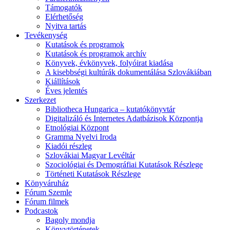
Támogatók
Elérhetőség
Nyitva tartás
Tevékenység
Kutatások és programok
Kutatások és programok archív
Könyvek, évkönyvek, folyóirat kiadása
A kisebbségi kultúrák dokumentálása Szlovákiában
Kiállítások
Éves jelentés
Szerkezet
Bibliotheca Hungarica – kutatókönyvtár
Digitalizáló és Internetes Adatbázisok Központja
Etnológiai Központ
Gramma Nyelvi Iroda
Kiadói részleg
Szlovákiai Magyar Levéltár
Szociológiai és Demográfiai Kutatások Részlege
Történeti Kutatások Részlege
Könyváruház
Fórum Szemle
Fórum filmek
Podcastok
Bagoly mondja
Könyvtörténetek