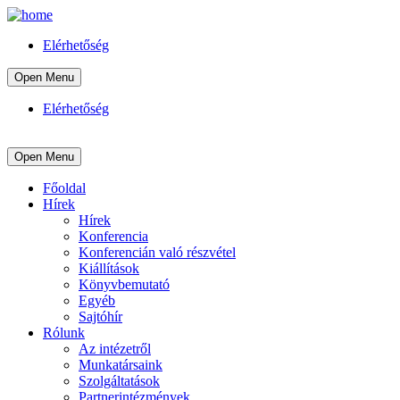
Elérhetőség
Open Menu
Elérhetőség
Open Menu
Főoldal
Hírek
Hírek
Konferencia
Konferencián való részvétel
Kiállítások
Könyvbemutató
Egyéb
Sajtóhír
Rólunk
Az intézetről
Munkatársaink
Szolgáltatások
Partnerintézmények