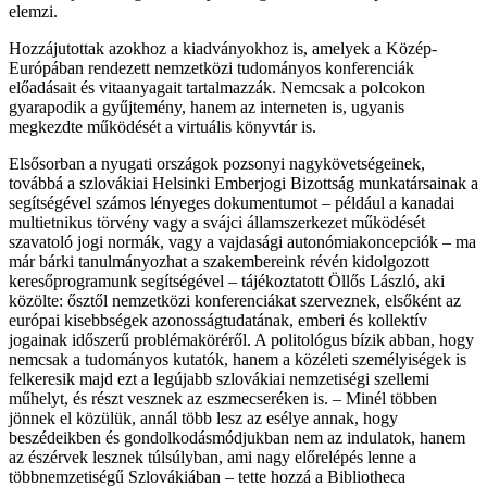
elemzi.
Hozzájutottak azokhoz a kiadványokhoz is, amelyek a Közép-
Európában rendezett nemzetközi tudományos konferenciák
előadásait és vitaanyagait tartalmazzák. Nemcsak a polcokon
gyarapodik a gyűjtemény, hanem az interneten is, ugyanis
megkezdte működését a virtuális könyvtár is.
Elsősorban a nyugati országok pozsonyi nagykövetségeinek,
továbbá a szlovákiai Helsinki Emberjogi Bizottság munkatársainak a
segítségével számos lényeges dokumentumot – például a kanadai
multietnikus törvény vagy a svájci államszerkezet működését
szavatoló jogi normák, vagy a vajdasági autonómiakoncepciók – ma
már bárki tanulmányozhat a szakembereink révén kidolgozott
keresőprogramunk segítségével – tájékoztatott Öllős László, aki
közölte: ősztől nemzetközi konferenciákat szerveznek, elsőként az
európai kisebbségek azonosságtudatának, emberi és kollektív
jogainak időszerű problémaköréről. A politológus bízik abban, hogy
nemcsak a tudományos kutatók, hanem a közéleti személyiségek is
felkeresik majd ezt a legújabb szlovákiai nemzetiségi szellemi
műhelyt, és részt vesznek az eszmecseréken is. – Minél többen
jönnek el közülük, annál több lesz az esélye annak, hogy
beszédeikben és gondolkodásmódjukban nem az indulatok, hanem
az észérvek lesznek túlsúlyban, ami nagy előrelépés lenne a
többnemzetiségű Szlovákiában – tette hozzá a Bibliotheca