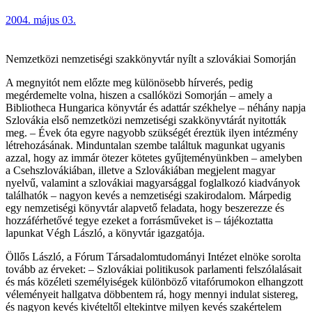
2004. május 03.
Nemzetközi nemzetiségi szakkönyvtár nyílt a szlovákiai Somorján
A megnyitót nem előzte meg különösebb hírverés, pedig
megérdemelte volna, hiszen a csallóközi Somorján – amely a
Bibliotheca Hungarica könyvtár és adattár székhelye – néhány napja
Szlovákia első nemzetközi nemzetiségi szakkönyvtárát nyitották
meg. – Évek óta egyre nagyobb szükségét éreztük ilyen intézmény
létrehozásának. Minduntalan szembe találtuk magunkat ugyanis
azzal, hogy az immár ötezer kötetes gyűjteményünkben – amelyben
a Csehszlovákiában, illetve a Szlovákiában megjelent magyar
nyelvű, valamint a szlovákiai magyarsággal foglalkozó kiadványok
találhatók – nagyon kevés a nemzetiségi szakirodalom. Márpedig
egy nemzetiségi könyvtár alapvető feladata, hogy beszerezze és
hozzáférhetővé tegye ezeket a forrásműveket is – tájékoztatta
lapunkat Végh László, a könyvtár igazgatója.
Öllős László, a Fórum Társadalomtudományi Intézet elnöke sorolta
tovább az érveket: – Szlovákiai politikusok parlamenti felszólalásait
és más közéleti személyiségek különböző vitafórumokon elhangzott
véleményeit hallgatva döbbentem rá, hogy mennyi indulat sistereg,
és nagyon kevés kivételtől eltekintve milyen kevés szakértelem