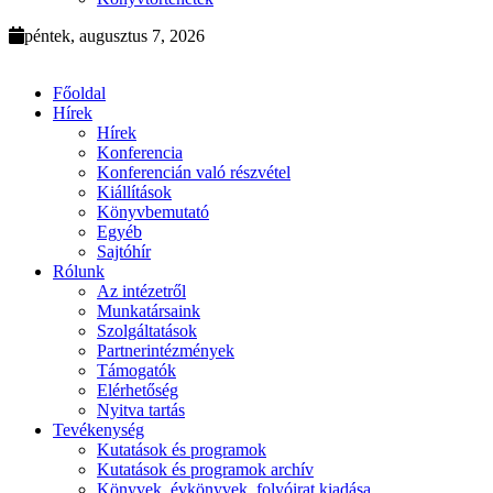
péntek, augusztus 7, 2026
Főoldal
Hírek
Hírek
Konferencia
Konferencián való részvétel
Kiállítások
Könyvbemutató
Egyéb
Sajtóhír
Rólunk
Az intézetről
Munkatársaink
Szolgáltatások
Partnerintézmények
Támogatók
Elérhetőség
Nyitva tartás
Tevékenység
Kutatások és programok
Kutatások és programok archív
Könyvek, évkönyvek, folyóirat kiadása