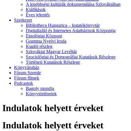
A kisebbségi kultúrák dokumentálása Szlovákiában
Kiállítások
Éves jelentés
Szerkezet
Bibliotheca Hungarica – kutatókönyvtár
Digitalizáló és Internetes Adatbázisok Központja
Etnológiai Központ
Gramma Nyelvi Iroda
Kiadói részleg
Szlovákiai Magyar Levéltár
Szociológiai és Demográfiai Kutatások Részlege
Történeti Kutatások Részlege
Könyváruház
Fórum Szemle
Fórum filmek
Podcastok
Bagoly mondja
Könyvtörténetek
Indulatok helyett érveket
Indulatok helyett érveket