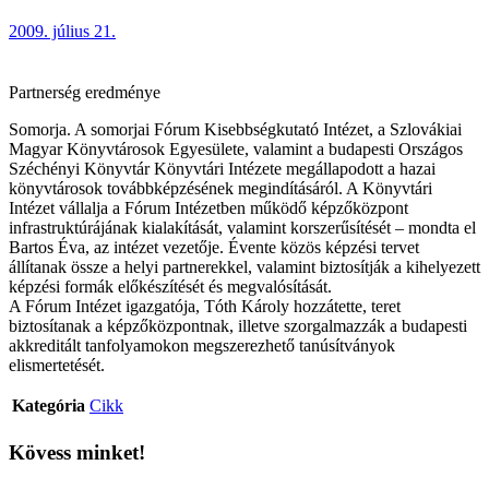
2009. július 21.
Partnerség eredménye
Somorja. A somorjai Fórum Kisebbségkutató Intézet, a Szlovákiai
Magyar Könyvtárosok Egyesülete, valamint a budapesti Országos
Széchényi Könyvtár Könyvtári Intézete megállapodott a hazai
könyvtárosok továbbképzésének megindításáról. A Könyvtári
Intézet vállalja a Fórum Intézetben működő képzőközpont
infrastruktúrájának kialakítását, valamint korszerűsítését – mondta el
Bartos Éva, az intézet vezetője. Évente közös képzési tervet
állítanak össze a helyi partnerekkel, valamint biztosítják a kihelyezett
képzési formák előkészítését és megvalósítását.
A Fórum Intézet igazgatója, Tóth Károly hozzátette, teret
biztosítanak a képzőközpontnak, illetve szorgalmazzák a budapesti
akkreditált tanfolyamokon megszerezhető tanúsítványok
elismertetését.
Kategória
Cikk
Kövess minket!