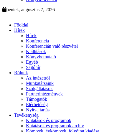
péntek, augusztus 7, 2026
Főoldal
Hírek
Hírek
Konferencia
Konferencián való részvétel
Kiállítások
Könyvbemutató
Egyéb
Sajtóhír
Rólunk
Az intézetről
Munkatársaink
Szolgáltatások
Partnerintézmények
Támogatók
Elérhetőség
Nyitva tartás
Tevékenység
Kutatások és programok
Kutatások és programok archív
Könyvek, évkönyvek, folyóirat kiadása