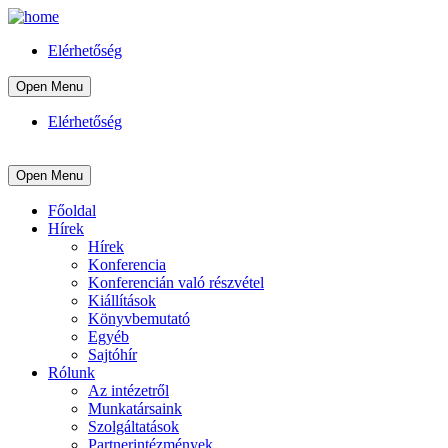
Elérhetőség
Open Menu
Elérhetőség
Open Menu
Főoldal
Hírek
Hírek
Konferencia
Konferencián való részvétel
Kiállítások
Könyvbemutató
Egyéb
Sajtóhír
Rólunk
Az intézetről
Munkatársaink
Szolgáltatások
Partnerintézmények