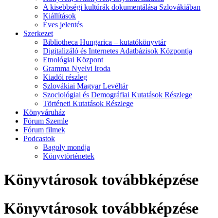
A kisebbségi kultúrák dokumentálása Szlovákiában
Kiállítások
Éves jelentés
Szerkezet
Bibliotheca Hungarica – kutatókönyvtár
Digitalizáló és Internetes Adatbázisok Központja
Etnológiai Központ
Gramma Nyelvi Iroda
Kiadói részleg
Szlovákiai Magyar Levéltár
Szociológiai és Demográfiai Kutatások Részlege
Történeti Kutatások Részlege
Könyváruház
Fórum Szemle
Fórum filmek
Podcastok
Bagoly mondja
Könyvtörténetek
Könyvtárosok továbbképzése
Könyvtárosok továbbképzése