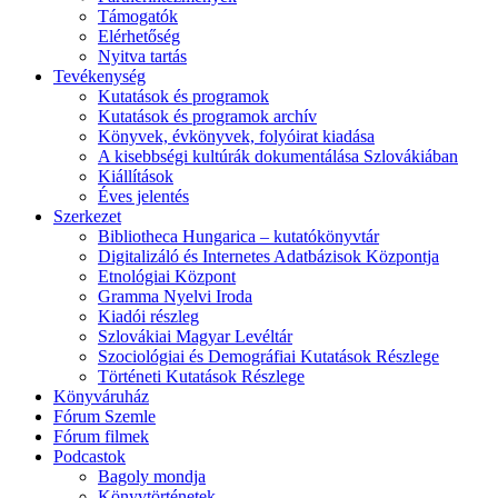
Támogatók
Elérhetőség
Nyitva tartás
Tevékenység
Kutatások és programok
Kutatások és programok archív
Könyvek, évkönyvek, folyóirat kiadása
A kisebbségi kultúrák dokumentálása Szlovákiában
Kiállítások
Éves jelentés
Szerkezet
Bibliotheca Hungarica – kutatókönyvtár
Digitalizáló és Internetes Adatbázisok Központja
Etnológiai Központ
Gramma Nyelvi Iroda
Kiadói részleg
Szlovákiai Magyar Levéltár
Szociológiai és Demográfiai Kutatások Részlege
Történeti Kutatások Részlege
Könyváruház
Fórum Szemle
Fórum filmek
Podcastok
Bagoly mondja
Könyvtörténetek