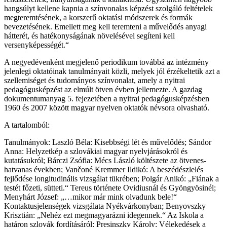
hangsúlyt kellene kapnia a színvonalas képzést szolgáló feltételek
megteremtésének, a korszerű oktatási módszerek és formák
bevezetésének. Emellett meg kell teremteni a művelődés anyagi
hátterét, és hatékonyságának növelésével segíteni kell
versenyképességét.“
A negyedévenként megjelenő periodikum továbbá az intézmény
jelenlegi oktatóinak tanulmányait közli, melyek jól érzékeltetik azt a
szellemiséget és tudományos színvonalat, amely a nyitrai
pedagógusképzést az elmúlt ötven évben jellemezte. A gazdag
dokumentumanyag 5. fejezetében a nyitrai pedagógusképzésben
1960 és 2007 között magyar nyelven oktatók névsora olvasható.
A tartalomból:
Tanulmányok: Laszló Béla: Kisebbségi lét és művelődés; Sándor
Anna: Helyzetkép a szlovákiai magyar nyelvjárásokról és
kutatásukról; Bárczi Zsófia: Mécs László költészete az ötvenes-
hatvanas években; Vančoné Kremmer Ildikó: A beszédészlelés
fejlődése longitudinális vizsgálat tükrében; Polgár Anikó: „Fiának a
testét főzeti, sütteti.“ Tereus története Ovidiusnál és Gyöngyösinél;
Menyhárt József: „…mikor már mink olvadunk bele!“
Kontaktusjelenségek vizsgálata Nyékvárkonyban; Benyovszky
Krisztián: „Nehéz ezt megmagyarázni idegennek.“ Az Iskola a
határon szlovák fordításáról; Presinszky Károly: Vélekedések a