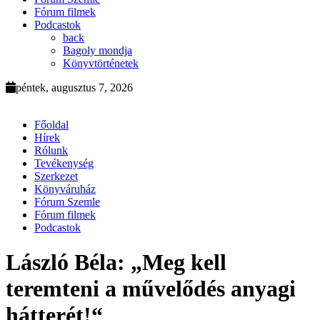
Fórum filmek
Podcastok
back
Bagoly mondja
Könyvtörténetek
péntek, augusztus 7, 2026
Főoldal
Hírek
Rólunk
Tevékenység
Szerkezet
Könyváruház
Fórum Szemle
Fórum filmek
Podcastok
László Béla: „Meg kell
teremteni a művelődés anyagi
hátterét!“