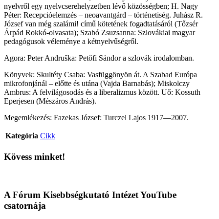
nyelvről egy nyelvcserehelyzetben lévő közösségben; H. Nagy
Péter: Recepcióelemzés – neoavantgárd – történetiség. Juhász R.
József van még szalámi! című kötetének fogadtatásáról (Tőzsér
Árpád Rokkó-olvasata); Szabó Zsuzsanna: Szlovákiai magyar
pedagógusok véleménye a kétnyelvűségről.
Agora: Peter Andruška: Petőfi Sándor a szlovák irodalomban.
Könyvek: Skultéty Csaba: Vasfüggönyön át. A Szabad Európa
mikrofonjánál – előtte és utána (Vajda Barnabás); Miskolczy
Ambrus: A felvilágosodás és a liberalizmus között. Uő: Kossuth
Eperjesen (Mészáros András).
Megemlékezés: Fazekas József: Turczel Lajos 1917—2007.
Kategória
Cikk
Kövess minket!
A Fórum Kisebbségkutató Intézet YouTube
csatornája