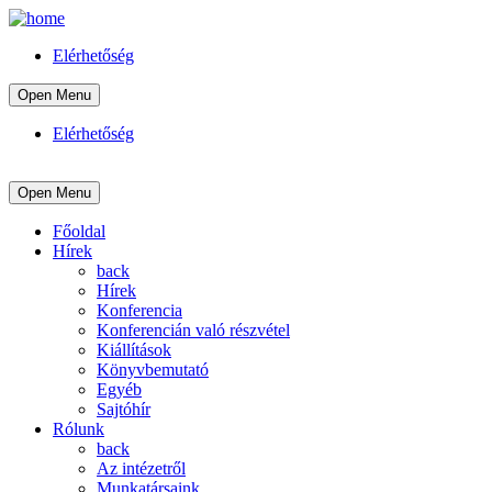
Elérhetőség
Open Menu
Elérhetőség
Open Menu
Főoldal
Hírek
back
Hírek
Konferencia
Konferencián való részvétel
Kiállítások
Könyvbemutató
Egyéb
Sajtóhír
Rólunk
back
Az intézetről
Munkatársaink