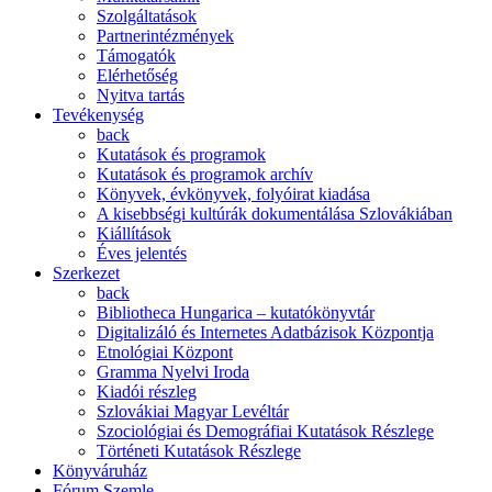
Szolgáltatások
Partnerintézmények
Támogatók
Elérhetőség
Nyitva tartás
Tevékenység
back
Kutatások és programok
Kutatások és programok archív
Könyvek, évkönyvek, folyóirat kiadása
A kisebbségi kultúrák dokumentálása Szlovákiában
Kiállítások
Éves jelentés
Szerkezet
back
Bibliotheca Hungarica – kutatókönyvtár
Digitalizáló és Internetes Adatbázisok Központja
Etnológiai Központ
Gramma Nyelvi Iroda
Kiadói részleg
Szlovákiai Magyar Levéltár
Szociológiai és Demográfiai Kutatások Részlege
Történeti Kutatások Részlege
Könyváruház
Fórum Szemle