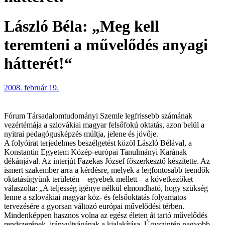
László Béla: „Meg kell
teremteni a művelődés anyagi
hátterét!“
2008. február 19.
Fórum Társadalomtudományi Szemle legfrissebb számának
vezértémája a szlovákiai magyar felsőfokú oktatás, azon belül a
nyitrai pedagógusképzés múltja, jelene és jövője.
A folyóirat terjedelmes beszélgetést közöl László Bélával, a
Konstantin Egyetem Közép-európai Tanulmányi Karának
dékánjával. Az interjút Fazekas József főszerkesztő készítette. Az
ismert szakember arra a kérdésre, melyek a legfontosabb teendők
oktatásügyünk területén – egyebek mellett – a következőket
válaszolta: „A teljesség igénye nélkül elmondható, hogy szükség
lenne a szlovákiai magyar köz- és felsőoktatás folyamatos
tervezésére a gyorsan változó európai művelődési térben.
Mindenképpen hasznos volna az egész életen át tartó művelődés
rendszerének, irányultságának a kialakítása. Úgyszintén nagyobb