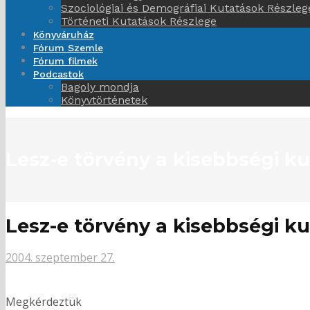
Szociológiai és Demográfiai Kutatások Részleg
Történeti Kutatások Részlege
Könyváruház
Fórum Szemle
Fórum filmek
Podcastok
Bagoly mondja
Könyvtörténetek
Lesz-e törvény a kisebbségi ku
Lesz-e törvény a kisebbségi ku
2004. szeptember 27.
Megkérdeztük