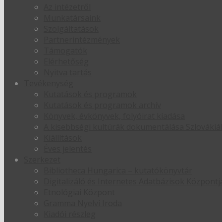
Az intézetről
Munkatársaink
Szolgáltatások
Partnerintézmények
Támogatók
Elérhetőség
Nyitva tartás
Tevékenység
Kutatások és programok
Kutatások és programok archív
Könyvek, évkönyvek, folyóirat kiadása
A kisebbségi kultúrák dokumentálása Szlováki
Kiállítások
Éves jelentés
Szerkezet
Bibliotheca Hungarica – kutatókönyvtár
Digitalizáló és Internetes Adatbázisok Központj
Etnológiai Központ
Gramma Nyelvi Iroda
Kiadói részleg