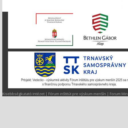
Kisebbségkutató Intézet | Fórum inštitút pre výskum menšín | Forum Min