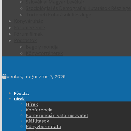
Szlovákiai Magyar Levéltár
Szociológiai és Demográfiai Kutatások Részlege
Történeti Kutatások Részlege
Könyváruház
Fórum Szemle
Fórum filmek
Podcastok
Bagoly mondja
Könyvtörténetek
péntek, augusztus 7, 2026
Főoldal
Hírek
Hírek
Konferencia
Konferencián való részvétel
Kiállítások
Könyvbemutató