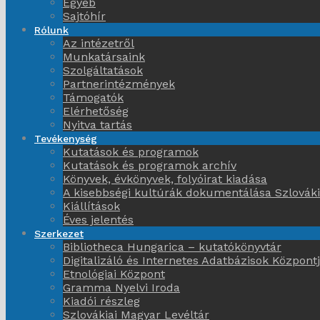
Egyéb
Sajtóhír
Rólunk
Az intézetről
Munkatársaink
Szolgáltatások
Partnerintézmények
Támogatók
Elérhetőség
Nyitva tartás
Tevékenység
Kutatások és programok
Kutatások és programok archív
Könyvek, évkönyvek, folyóirat kiadása
A kisebbségi kultúrák dokumentálása Szlovák
Kiállítások
Éves jelentés
Szerkezet
Bibliotheca Hungarica – kutatókönyvtár
Digitalizáló és Internetes Adatbázisok Központ
Etnológiai Központ
Gramma Nyelvi Iroda
Kiadói részleg
Szlovákiai Magyar Levéltár