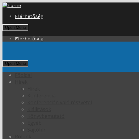
Elérhetőség
Open Menu
Elérhetőség
Open Menu
Főoldal
Hírek
Hírek
Konferencia
Konferencián való részvétel
Kiállítások
Könyvbemutató
Egyéb
Sajtóhír
Rólunk