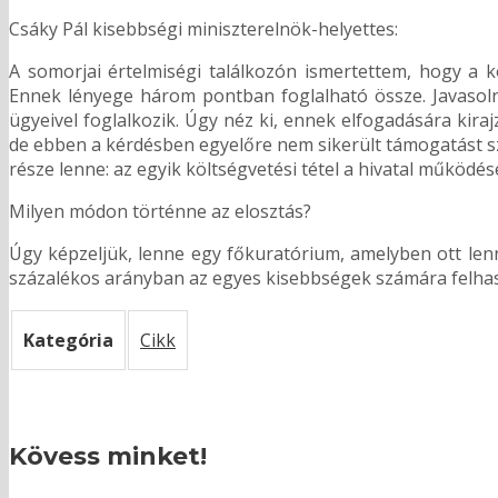
Csáky Pál kisebbségi miniszterelnök-helyettes:
A somorjai értelmiségi találkozón ismertettem, hogy a k
Ennek lényege három pontban foglalható össze. Javasolni
ügyeivel foglalkozik. Úgy néz ki, ennek elfogadására kira
de ebben a kérdésben egyelőre nem sikerült támogatást sz
része lenne: az egyik költségvetési tétel a hivatal működés
Milyen módon történne az elosztás?
Úgy képzeljük, lenne egy főkuratórium, amelyben ott len
százalékos arányban az egyes kisebbségek számára felha
Kategória
Cikk
Kövess minket!