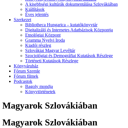
A kisebbségi kultúrák dokumentálása Szlovákiában
Kiállítások
Éves jelentés
Szerkezet
Bibliotheca Hungarica – kutatókönyvtár
Digitalizáló és Internetes Adatbázisok Központja
Etnológiai Központ
Gramma Nyelvi Iroda
Kiadói részleg
Szlovákiai Magyar Levéltár
Szociológiai és Demográfiai Kutatások Részlege
Történeti Kutatások Részlege
Könyváruház
Fórum Szemle
Fórum filmek
Podcastok
Bagoly mondja
Könyvtörténetek
Magyarok Szlovákiában
Magyarok Szlovákiában