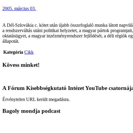
2005. március 03.
A Dél-Szlovákia c. kötet után újabb összefoglaló munka látott napvil
a rendszerváltás utáni politikai helyzetet, a magyar pártok programja
oktatásügyet, a magyar inzézményrendszer fejlődését, a déli régiók e
állapotát.
Kategória
Cikk
Kövess minket!
A Fórum Kisebbségkutató Intézet YouTube csatornáj
Érvénytelen URL került megadásra.
Bagoly mondja podcast