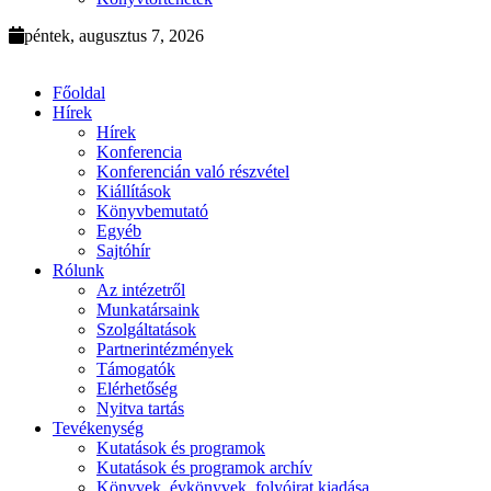
péntek, augusztus 7, 2026
Főoldal
Hírek
Hírek
Konferencia
Konferencián való részvétel
Kiállítások
Könyvbemutató
Egyéb
Sajtóhír
Rólunk
Az intézetről
Munkatársaink
Szolgáltatások
Partnerintézmények
Támogatók
Elérhetőség
Nyitva tartás
Tevékenység
Kutatások és programok
Kutatások és programok archív
Könyvek, évkönyvek, folyóirat kiadása