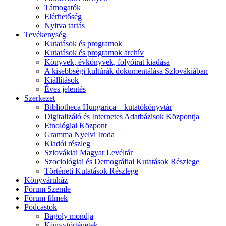
Támogatók
Elérhetőség
Nyitva tartás
Tevékenység
Kutatások és programok
Kutatások és programok archív
Könyvek, évkönyvek, folyóirat kiadása
A kisebbségi kultúrák dokumentálása Szlovákiában
Kiállítások
Éves jelentés
Szerkezet
Bibliotheca Hungarica – kutatókönyvtár
Digitalizáló és Internetes Adatbázisok Központja
Etnológiai Központ
Gramma Nyelvi Iroda
Kiadói részleg
Szlovákiai Magyar Levéltár
Szociológiai és Demográfiai Kutatások Részlege
Történeti Kutatások Részlege
Könyváruház
Fórum Szemle
Fórum filmek
Podcastok
Bagoly mondja
Könyvtörténetek