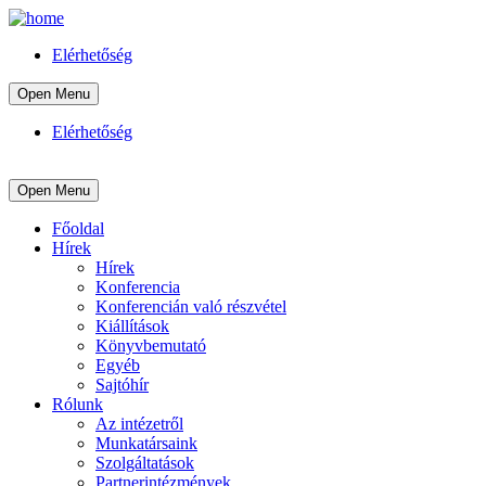
Elérhetőség
Open Menu
Elérhetőség
Open Menu
Főoldal
Hírek
Hírek
Konferencia
Konferencián való részvétel
Kiállítások
Könyvbemutató
Egyéb
Sajtóhír
Rólunk
Az intézetről
Munkatársaink
Szolgáltatások
Partnerintézmények