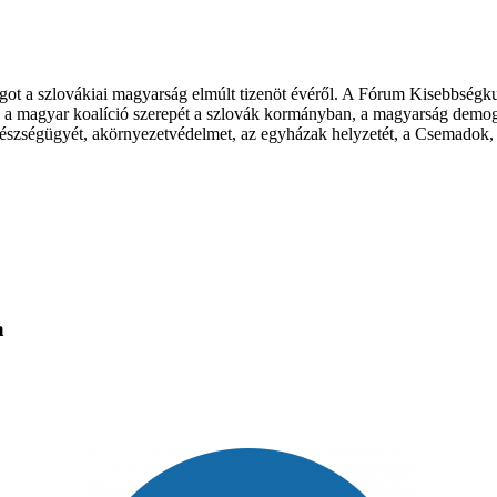
ágot a szlovákiai magyarság elmúlt tizenöt évéről. A Fórum Kisebbségku
it, a magyar koalíció szerepét a szlovák kormányban, a magyarság demogr
gészségügyét, akörnyezetvédelmet, az egyházak helyzetét, a Csemadok, a
a